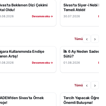
ivas'ta Beklenen Dizi Çekimi
Sivas'ta Siyer-i Nebi Küll
ptal Oldu!
Temeli Atıldı!
3.08.2026
30.07.2026
Devamını oku →
Devam
‹
›
Tümü
igara Kullanımında Endişe
İlk 6 Ay Neden Sadece 
eren Artış!
Sütü?
2.08.2026
01.08.2026
Devamını oku →
Devam
‹
›
Tümü
ADEM'den Sivas'ta Örnek
Tercih Yapacak Öğrencile
roje!
Önemli Buluşma!