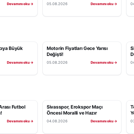
05.08.2026
0
Devamını oku →
Devamını oku →
cıya Büyük
Motorin Fiyatları Gece Yarısı
S
Değişti!
D
05.08.2026
0
Devamını oku →
Devamını oku →
Arası Futbol
Sivasspor, Erokspor Maçı
T
!
Öncesi Moralli ve Hazır
Y
04.08.2026
0
Devamını oku →
Devamını oku →