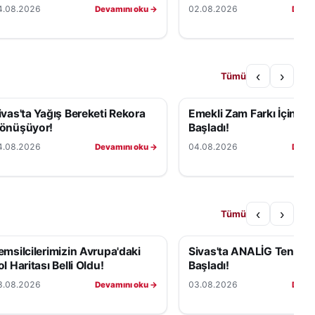
4.08.2026
02.08.2026
Devamını oku →
Devam
‹
›
Tümü
ivas'ta Yağış Bereketi Rekora
Emekli Zam Farkı İçin Ge
önüşüyor!
Başladı!
4.08.2026
04.08.2026
Devamını oku →
Devam
‹
›
Tümü
emsilcilerimizin Avrupa'daki
Sivas'ta ANALİG Tenis H
ol Haritası Belli Oldu!
Başladı!
3.08.2026
03.08.2026
Devamını oku →
Devam