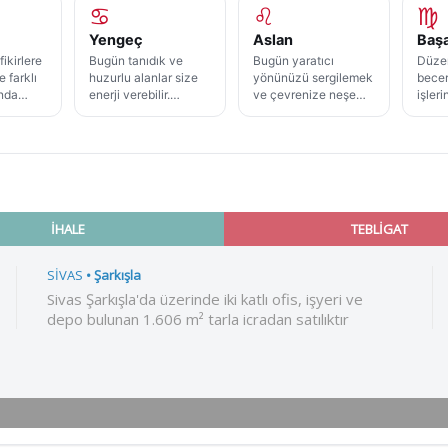
♋
♌
♍
Yengeç
Aslan
Baş
fikirlere
Bugün tanıdık ve
Bugün yaratıcı
Düze
e farklı
huzurlu alanlar size
yönünüzü sergilemek
becer
ında
enerji verebilir.
ve çevrenize neşe
işleri
Duygusal
katmak
ancak
.
ihtiyaçlarınızı fark
isteyebilirsiniz. Takdir
kusur
çin gün
ederek günün
beklemek yerine
çalış
 ana
temposunu kendinize
keyif aldığınız şeylere
de öne
niz
uygun biçimde
odaklanmanız günü
Küçü
ştırabilir.
ayarlayabilirsiniz.
daha doğal kılabilir.
tama
belirg
verebi