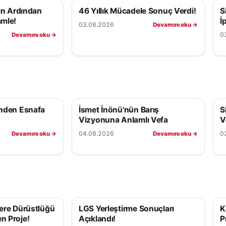
nin Ardından
46 Yıllık Mücadele Sonuç Verdi!
S
amle!
İ
03.08.2026
Devamını oku →
0
Devamını oku →
'nden Esnafa
İsmet İnönü'nün Barış
S
Vizyonuna Anlamlı Vefa
V
04.08.2026
0
Devamını oku →
Devamını oku →
lere Dürüstlüğü
LGS Yerleştirme Sonuçları
K
n Proje!
Açıklandı!
P