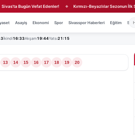
a Bugün Vefat Edenler!
Kırmızı-Beyazlılar Sezonun İlk Sınavına
◆
yaset
Asayiş
Ekonomi
Spor
Sivasspor Haberleri
Eğitim
Sağl
43
İkindi
16:33
Akşam
19:44
Yatsı
21:15
›
rleri, son dakika ve yerel g
13
14
15
16
17
18
19
20