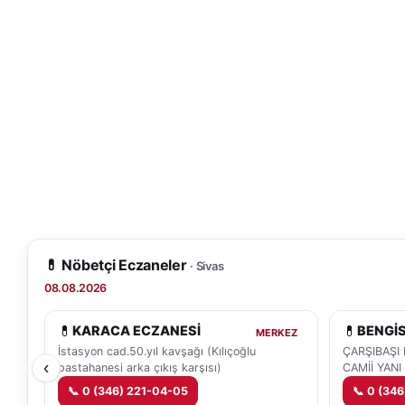
💊 Nöbetçi Eczaneler
· Sivas
08.08.2026
💊
💊
KARACA ECZANESİ
BENGİ
MERKEZ
İstasyon cad.50.yıl kavşağı (Kılıçoğlu
ÇARŞIBAŞI
‹
pastahanesi arka çıkış karşısı)
CAMİİ YANI
📞
0 (346) 221-04-05
📞
0 (346