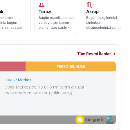
♎
♏
ak
Terazi
Akrep
n kurma
Bugün estetik, sohbet
Bugün sezgilerinizi
iniz bugün
ve paylaşım içeren
dinlerken
nizi rahatlatabilir,
planlar size canlılık
düşüncelerinizi somut
 her şeyi
katabilir. Karar
adımlarla
suzlaştırmaya
verirken başkalarının
desteklemek
madan ilerlemek
beklentileri kadar
isteyebilirsiniz.
mli olabilir.
kendi isteklerinizi de
Kendinize ait sakin
k
dikkate almanız iyi
bir alan bulmanız,
Tüm Resmi İlanlar →
mlanmalar size
gelebilir.
günün yoğunluğunu
in bir ferahlık
daha dengeli
lir.
hissettirebilir.