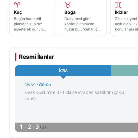
♈
♉
♊
Koç
Boğa
İkizler
Bugün hareketli
Cumartesi günü
Zihniniz yeni 
planlarınızı biraz
konfor alanınızda
açık olabilir v
esneterek günün
huzur bulurken küçük
konular aras
akışına alan
bir yeniliğe de yer
keyifle geçiş
açabilirsiniz. Yeni bir
açabilirsiniz. Ev
yapabilirsiniz
uğraşa başlamak için
düzeni, lezzetli bir
Dağılmamak i
merakınızı ve
sofra ya da yaratıcı
içinde birkaç
cesaretinizi dengeli
bir uğraş size iyi
hedef seçme
Resmi İlanlar
biçimde kullanmanız
gelebilir.
işinizi kolayla
iyi gelebilir.