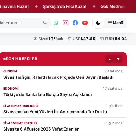
 Hazır!
Şarkışla'da Feci Kaza!
Gök Medrese’nin 755 Yıllık
◆
◆
ık
Kültür, Sanat ve Tarih
Yaşam
Sivas Vefat Edenler
Köşe Yazılar
Menü
☀️
Sivas
17°
Açık
💵 USD
₺
47.65
💶 EUR
₺
54.94
elişmeler
SON HABERLER
▲
▼
17 saat önce
GÜNDEM
Sivas Trafiğini Rahatlatacak Projede Geri Sayım Başladı
17 saat önce
EKONOMI
Türkiye'de Bankalara Borçlu Sayısı Açıklandı
1 gün önce
SIVASSPOR HABERLERI
Sivasspor'un Yeni Yüzleri İlk Antrenmanda Ter Döktü
1 gün önce
SIVAS VEFAT EDENLER
Sivas'ta 6 Ağustos 2026 Vefat Edenler