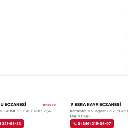
💊
SU ECZANESİ
ESRA KAYA ECZANESİ
MERKEZ
 MH.AHMETBEY APT.NO:7-VİŞNELİ
Kardeşler Mh.Bağdat Cd.21/B Ağız
Mer. Karşısı
) 221-93-33
📞
0 (346) 215-06-07