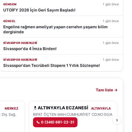
1 gün önce
GÜNDEM
UTOİFY 2026 İçin Geri Sayım Başladı!
1 gün önce
GÜNCEL
Engeline rağmen ameliyat yapan cerrahın yaşamı bilim
dergisinde
1 gün önce
SIVASSPOR HABERLERI
Sivasspor'da 4 İmza Birden!
1 gün önce
SIVASSPOR HABERLERI
Sivasspor'dan Tecrübeli Stopere 1 Yıllık Sözleşme!
Tam liste →
💊
💊
ALTINYAYLA ECZANESİ
MERKEZ
ALTINYAYLA
 Diş Sağ.
RIFAT ÖÇTEN MAH.CUMHURİYET CD.NO:50/A
NAC
›
📞
0 (346) 681-22-31
