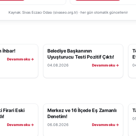
Kaynak: Sivas Eczacı Odası (sivaseo.org.tr) · her gün otomatik güncellenir
 İhbar!
Belediye Başkanının
T
Uyuşturucu Testi Pozitif Çıktı!
Et
Devamını oku →
04.08.2026
0
Devamını oku →
 Firari Eski
Merkez ve 16 İlçede Eş Zamanlı
T
ı!
Denetim!
0
06.08.2026
Devamını oku →
Devamını oku →