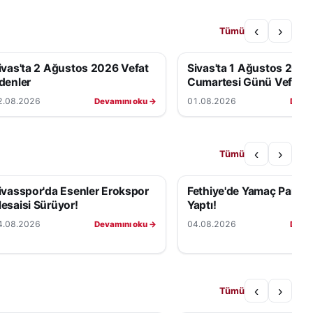
‹
›
Tümü
ivas'ta 2 Ağustos 2026 Vefat
Sivas'ta 1 Ağustos 2026
denler
Cumartesi Günü Vefat E
2.08.2026
01.08.2026
Devamını oku →
Devam
‹
›
Tümü
ivasspor'da Esenler Erokspor
Fethiye'de Yamaç Paraş
esaisi Sürüyor!
Yaptı!
4.08.2026
04.08.2026
Devamını oku →
Devam
‹
›
Tümü