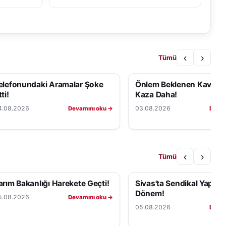
‹
›
Tümü
elefonundaki Aramalar Şoke
Önlem Beklenen Kavşakt
ti!
Kaza Daha!
4.08.2026
03.08.2026
Devamını oku →
Devam
‹
›
Tümü
arım Bakanlığı Harekete Geçti!
Sivas'ta Sendikal Yapıda
Dönem!
5.08.2026
Devamını oku →
05.08.2026
Devam