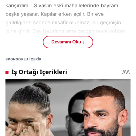
karışırdım… Sivas’ın eski mahallelerinde bayram
başka yaşanır. Kapılar erken açılır. Bir eve
girildiğinde sadece misafir olunmaz; bir geçmişin
içine girilir. Çay hazırlanır ama çaydan önce sohbet
başlar. “Neredesin, uzun zamandır görünmüyorsun”
Devamını Oku ↓
cümlesi bir sitem değil, bir özlemdir. Eğer orada
olsaydım, fark ederdim ki Sivas’ta bayramın ritmini
SPONSORLU IÇERIK
insanlar belirler, saatler değil. Bir ziyaretin süresi
önceden planlanmaz. Oturulur. Konuşulur. Sessizlik
bile rahatsız etmez. Çünkü orada sessizlik kopukluk
değil, yakınlığın bir parçasıdır. Bir aile ve evlilik
danışmanı olarak şunu düşünürüm: Bazı şehirlerde
insanlar birbirine zaman ayırmayı öğrenir, bazı
şehirlerde ise zaten birlikte yaşamanın doğal bir
parçasıdır bu. Sivas’ta bayram, bu ikinciye daha
yakındır. Sofralar da bunu gösterir. Gösteriş yoktur