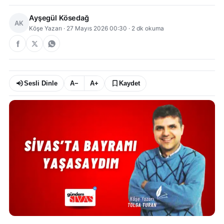
Ayşegül Kösedağ
AK
Köşe Yazarı
·
27 Mayıs 2026 00:30
·
2
dk okuma
Sesli Dinle
A−
A+
Kaydet