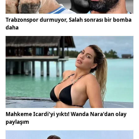
ama eksiklik de yoktur. Aynı tabakta yemek değil,
aynı masada hikâye paylaşılır. Birinin anlattığı eski
bir anı, masadaki herkesin hafızasına dokunur.
Çünkü orada insanlar sadece yemek yemez, birlikte
geçmişi de tüketir. Eğer Sivas’ta olsaydım, çocukları
daha çok izlerdim. Çünkü bayramın gerçek sesi
onlardır. Sokak aralarında koşan ayak sesleri, el
öpme heyecanı, verilen harçlıkların sevinci… Bunlar
bir şehrin en canlı hafızasıdır. Çocuklar orada
bayramı öğrenmez, yaşar. Bugün büyük şehirlerde
bayram çoğu zaman planlı, hızlı ve kısa. Ama
Sivas’ta bayramın planı yoktur. Bir kapı çalınır,
ardından başka bir kapı… Sohbet uzar, zaman esner.
İnsanlar birbirine “gitmek zorunda olduğu için” değil,
“kalmak istediği için” vakit ayırır. Eğer Sivas’ta
bayramı yaşıyor olsaydım, şunu daha net