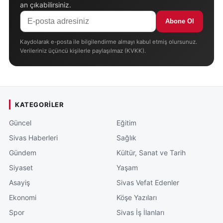
an çıkabilirsiniz.
Abone Ol
Kaydolarak e-posta ile bilgilendirme almayı kabul etmiş olursunuz.
Verileriniz üçüncü kişilerle paylaşılmaz (KVKK).
KATEGORILER
Güncel
Eğitim
Sivas Haberleri
Sağlık
Gündem
Kültür, Sanat ve Tarih
Siyaset
Yaşam
Asayiş
Sivas Vefat Edenler
Ekonomi
Köşe Yazıları
Spor
Sivas İş İlanları