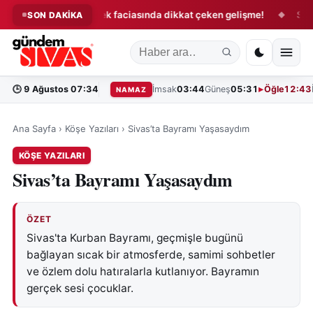
arı!
Ermenek faciasında dikkat çeken gelişme!
Sivas’ta 
SON DAKİKA
◆
◆
🕒
9 Ağustos 07:34
İmsak
03:44
Güneş
05:31
Öğle
12:43
NAMAZ
Ana Sayfa
›
Köşe Yazıları
›
Sivas’ta Bayramı Yaşasaydım
KÖŞE YAZILARI
Sivas’ta Bayramı Yaşasaydım
ÖZET
Sivas'ta Kurban Bayramı, geçmişle bugünü
bağlayan sıcak bir atmosferde, samimi sohbetler
ve özlem dolu hatıralarla kutlanıyor. Bayramın
gerçek sesi çocuklar.