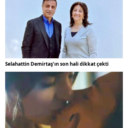
hissederdim: Bayram bazen bir etkinlik değil, bir
hatırlama biçimidir. İnsanı hızdan değil, uzaklıktan
geri çağırır. İnsanı kalabalığa değil, bağa yaklaştırır.
Kurban Bayramı’nın; hatıraları yormayan, insanı
birbirine yabancılaştırmayan, geçmişle bugün
arasında sıcak bir köprü kuran günlere vesile olması
dileğiyle… Ve tüm Sivaslı hemşehrilerimin Kurban
Bayramı’nı içtenlikle kutluyorum. Bayramınız; sağlık,
huzur ve sevdiklerinizle birlikte güzel hatıralarla dolu
olsun.