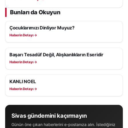
Bunları da Okuyun
Çocuklarımızı Dinliyor Muyuz?
KÖŞE YAZILARI
Haberin Detayı →
Başarı Tesadüf Değil, Alışkanlıkların Eseridir
KÖŞE YAZILARI
Haberin Detayı →
KANLI NOEL
KÖŞE YAZILARI
Haberin Detayı →
Sivas gündemini kaçırmayın
Günün öne çıkan haberlerini e-postanıza alın. İstediğiniz