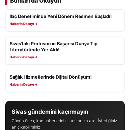
Bunları da Okuyun
İlaç Denetiminde Yeni Dönem Resmen Başladı!
SAĞLIK
Haberin Detayı →
Sivas'taki Profesörün Başarısı Dünya Tıp
SAĞLIK
Literatüründe Yer Aldı!
Haberin Detayı →
Sağlık Hizmetlerinde Dijital Dönüşüm!
SAĞLIK
Haberin Detayı →
Sivas gündemini kaçırmayın
Günün öne çıkan haberlerini e-postanıza alın. İstediğiniz
an çıkabilirsiniz.