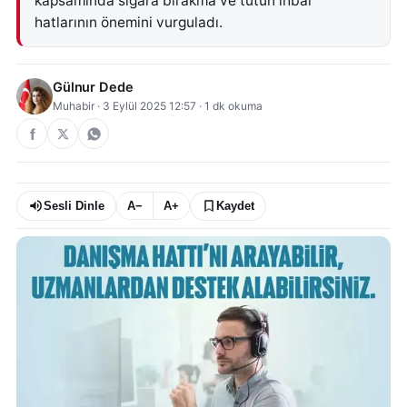
kapsamında sigara bırakma ve tütün ihbar
hatlarının önemini vurguladı.
Gülnur Dede
Muhabir
·
3 Eylül 2025 12:57
·
1
dk okuma
Sesli Dinle
A−
A+
Kaydet