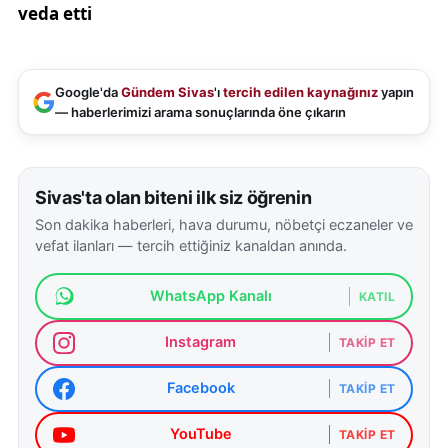
Google'da
Gündem Sivas
'ı
tercih edilen kaynağınız
yapın
— haberlerimizi arama sonuçlarında öne çıkarın
Sivas'ta olan biteni ilk siz öğrenin
Son dakika haberleri, hava durumu, nöbetçi eczaneler ve
vefat ilanları — tercih ettiğiniz kanaldan anında.
WhatsApp Kanalı
KATIL
Instagram
TAKIP ET
Facebook
TAKIP ET
YouTube
TAKIP ET