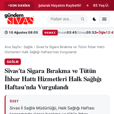
Hakem Denizde Boğularak Hayatını Kaybetti!
65 Yaş Üstü Sürüc
SON DAKİKA
◆
🕒
10 Ağustos 08:05
İmsak
03:45
Güneş
05:32
Öğle
12:4
NAMAZ
Ana Sayfa
›
Sağlık
›
Sivas'ta Sigara Bırakma ve Tütün İhbar Hattı
Hizmetleri Halk Sağlığı Haftası'nda Vurgulandı
SAĞLIK
Sivas'ta Sigara Bırakma ve Tütün
İhbar Hattı Hizmetleri Halk Sağlığı
Haftası'nda Vurgulandı
ÖZET
Sivas İl Sağlık Müdürlüğü, Halk Sağlığı Haftası