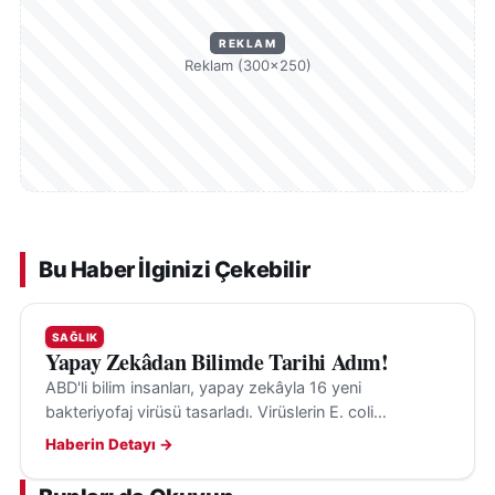
REKLAM
Reklam (300×250)
Bu Haber İlginizi Çekebilir
SAĞLIK
Yapay Zekâdan Bilimde Tarihi Adım!
ABD'li bilim insanları, yapay zekâyla 16 yeni
bakteriyofaj virüsü tasarladı. Virüslerin E. coli
bakterilerini hedef aldığı ve insanlara tehdit
Haberin Detayı →
oluşturmadığı belirtildi.