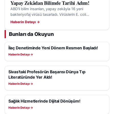
Yapay Zekâdan Bilimde Tarihi Adım!
ABD'li bilim insanları, yapay zekâyla 16 yeni
bakteriyofaj virüsü tasarladı. Virüslerin E. coli
bakterilerini hedef aldığı ve insanlara tehdit
Haberin Detayı →
oluşturmadığı belirtildi.
Bunları da Okuyun
İlaç Denetiminde Yeni Dönem Resmen Başladı!
SAĞLIK
Haberin Detayı →
Sivas'taki Profesörün Başarısı Dünya Tıp
SAĞLIK
Literatüründe Yer Aldı!
Haberin Detayı →
Sağlık Hizmetlerinde Dijital Dönüşüm!
SAĞLIK
Haberin Detayı →