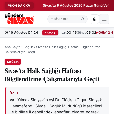
ağa Kaldırdı!
Sivas’ta 9 Ağustos 2026 Pazar Günü Vefat Edenle
SON DAKİKA
◆
🕒
10 Ağustos 04:24
İmsak
03:45
Güneş
05:32
Öğle
12:4
NAMAZ
Ana Sayfa
›
Sağlık
›
Sivas'ta Halk Sağlığı Haftası Bilgilendirme
Çalışmalarıyla Geçti
SAĞLIK
Sivas'ta Halk Sağlığı Haftası
Bilgilendirme Çalışmalarıyla Geçti
ÖZET
Vali Yılmaz Şimşek'in eşi Dr. Çiğdem Olgun Şimşek
Hanımefendi, Sivas İl Sağlık Müdürlüğü idarecileri
ile birlikte il genelindeki esnafları ziyaret ederek