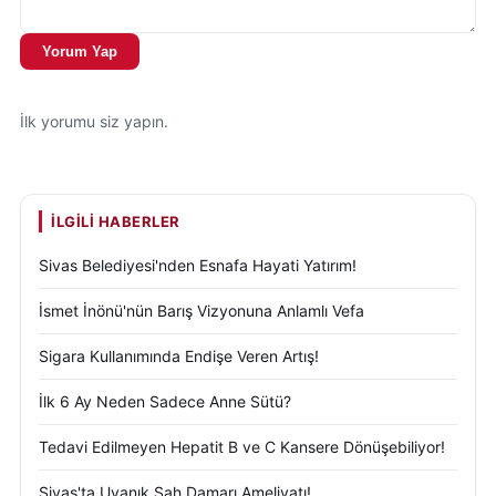
Yorum Yap
İlk yorumu siz yapın.
İLGILI HABERLER
Sivas Belediyesi'nden Esnafa Hayati Yatırım!
İsmet İnönü'nün Barış Vizyonuna Anlamlı Vefa
Sigara Kullanımında Endişe Veren Artış!
İlk 6 Ay Neden Sadece Anne Sütü?
Tedavi Edilmeyen Hepatit B ve C Kansere Dönüşebiliyor!
Sivas'ta Uyanık Şah Damarı Ameliyatı!