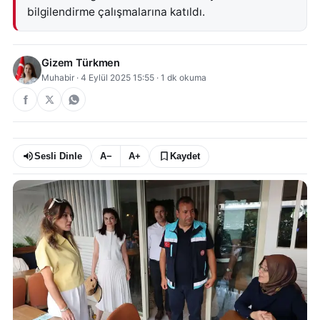
bilgilendirme çalışmalarına katıldı.
Gizem Türkmen
Muhabir
·
4 Eylül 2025 15:55
·
1
dk okuma
Sesli Dinle
A−
A+
Kaydet