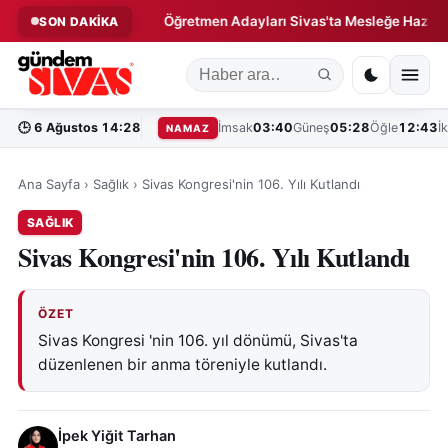
ık Sözleşme!
Öğretmen Adayları Sivas'ta Mesleğe Hazırlanıyor
SON DAKİKA
◆
🕒
6 Ağustos 14:28
İmsak
03:40
Güneş
05:28
Öğle
12:43
İ
NAMAZ
Ana Sayfa
›
Sağlık
›
Sivas Kongresi'nin 106. Yılı Kutlandı
SAĞLIK
Sivas Kongresi'nin 106. Yılı Kutlandı
ÖZET
Sivas Kongresi 'nin 106. yıl dönümü, Sivas'ta
düzenlenen bir anma töreniyle kutlandı.
İpek Yiğit Tarhan