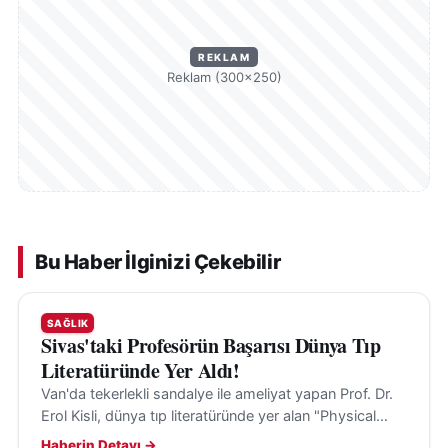
REKLAM
Reklam (300×250)
Bu Haber İlginizi Çekebilir
SAĞLIK
Sivas'taki Profesörün Başarısı Dünya Tıp
Literatüründe Yer Aldı!
Van'da tekerlekli sandalye ile ameliyat yapan Prof. Dr.
Erol Kisli, dünya tıp literatüründe yer alan "Physical
Limits" çalışmasıyla dikkat çekti.
Haberin Detayı →