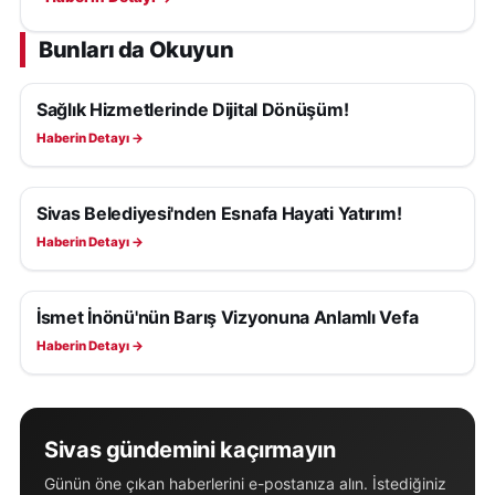
Bunları da Okuyun
Sağlık Hizmetlerinde Dijital Dönüşüm!
SAĞLIK
Haberin Detayı →
Sivas Belediyesi'nden Esnafa Hayati Yatırım!
SAĞLIK
Haberin Detayı →
İsmet İnönü'nün Barış Vizyonuna Anlamlı Vefa
SAĞLIK
Haberin Detayı →
Sivas gündemini kaçırmayın
Günün öne çıkan haberlerini e-postanıza alın. İstediğiniz