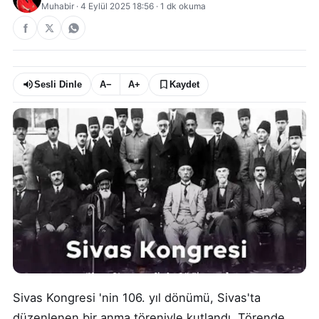
Muhabir
·
4 Eylül 2025 18:56
·
1
dk okuma
Sesli Dinle
A−
A+
Kaydet
Sivas Kongresi 'nin 106. yıl dönümü, Sivas'ta
düzenlenen bir anma töreniyle kutlandı. Törende,