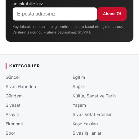
an çıkabilirsiniz.
Abone Ol
Kaydolarak e-posta ile bilgilendirme almayı kabul etmiş olursunuz.
Verileriniz üçüncü kişilerle paylaşılmaz (KVKK).
KATEGORILER
Güncel
Eğitim
Sivas Haberleri
Sağlık
Gündem
Kültür, Sanat ve Tarih
Siyaset
Yaşam
Asayiş
Sivas Vefat Edenler
Ekonomi
Köşe Yazıları
Spor
Sivas İş İlanları