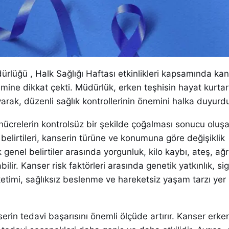
dürlüğü , Halk Sağlığı Haftası etkinlikleri kapsamında ka
mine dikkat çekti. Müdürlük, erken teşhisin hayat kurtar
rak, düzenli sağlık kontrollerinin önemini halka duyurd
hücrelerin kontrolsüz bir şekilde çoğalması sonucu oluşa
r belirtileri, kanserin türüne ve konumuna göre değişiklik
 genel belirtiler arasında yorgunluk, kilo kaybı, ateş, ağrı
abilir. Kanser risk faktörleri arasında genetik yatkınlık, si
üketimi, sağlıksız beslenme ve hareketsiz yaşam tarzı yer
serin tedavi başarısını önemli ölçüde artırır. Kanser erk