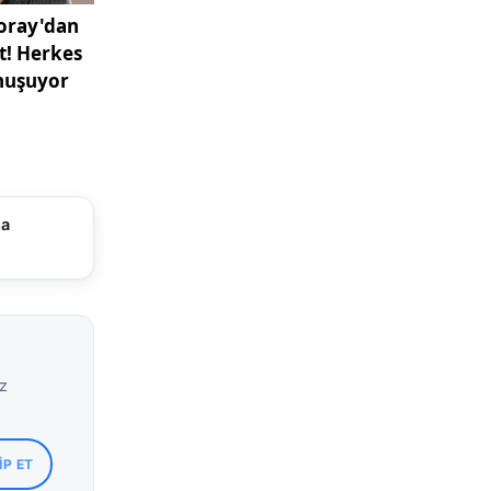
ma
iz
IP ET