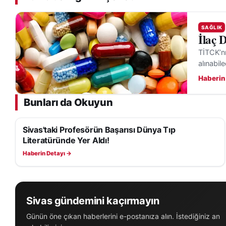
SAĞLIK
İlaç 
TİTCK’nı
alınabil
Haberin
Bunları da Okuyun
Sivas'taki Profesörün Başarısı Dünya Tıp
SAĞLIK
Literatüründe Yer Aldı!
Haberin Detayı →
Sivas gündemini kaçırmayın
Günün öne çıkan haberlerini e-postanıza alın. İstediğiniz an