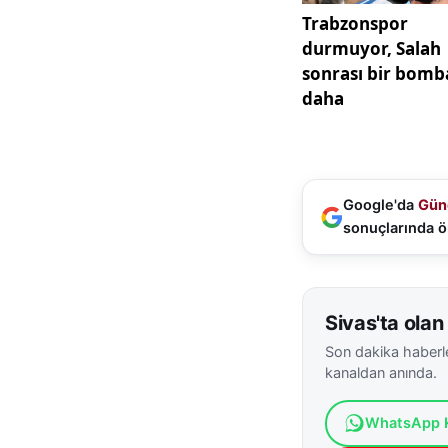
Google'da
Gün
sonuçlarında ö
Sivas'ta olan 
Son dakika haberle
kanaldan anında.
WhatsApp K