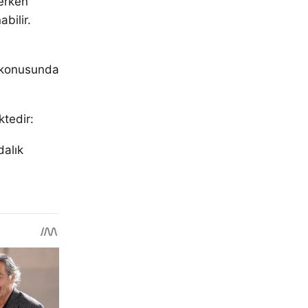
 erken
bilir.
ı konusunda
ktedir:
dalık