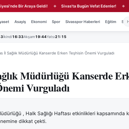
de Bir Araya Geldi!
Sivas'ta Bugün Vefat Edenler!
Kırmızı
◆
◆
yaset
Asayiş
Ekonomi
Spor
Sivasspor Haberleri
Eğitim
Sağl
43
İkindi
16:33
Akşam
19:44
Yatsı
21:15
as İl Sağlık Müdürlüğü Kanserde Erken Teşhisin Önemi Vurguladı
Sağlık Müdürlüğü Kanserde Er
Önemi Vurguladı
 Müdürlüğü , Halk Sağlığı Haftası etkinlikleri kapsamında
önemine dikkat çekti.