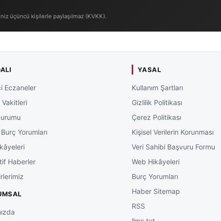
iniz üçüncü kişilerle paylaşılmaz (KVKK).
ALI
YASAL
i Eczaneler
Kullanım Şartları
Vakitleri
Gizlilik Politikası
Durumu
Çerez Politikası
 Burç Yorumları
Kişisel Verilerin Korunması
kâyeleri
Veri Sahibi Başvuru Formu
tif Haberler
Web Hikâyeleri
rlerimiz
Burç Yorumları
Haber Sitemap
UMSAL
RSS
ızda
llms.txt