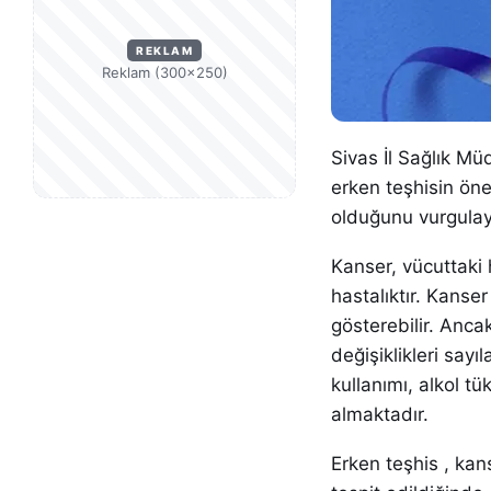
REKLAM
Reklam (300×250)
Sivas İl Sağlık Mü
erken teşhisin öne
olduğunu vurgulaya
Kanser, vücuttaki 
hastalıktır. Kanse
gösterebilir. Ancak
değişiklikleri sayıl
kullanımı, alkol t
almaktadır.
Erken teşhis , kan