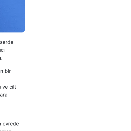
nserde
ıcı
u.
n bir
 ve cilt
gara
en evrede