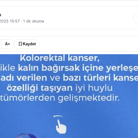
n
 2025 15:57
·
1
dk okuma
A+
Kaydet