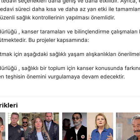
, tedavi seçenekleri daha geniş ve daha etkilidir. Ayrıca,
edavi süreci daha kısa ve daha az yan etki ile tamamlana
üzenli sağlık kontrollerinin yapılması önemlidir.
dürlüğü , kanser taramaları ve bilinçlendirme çalışmalar
ürütmektedir. Bu projeler kapsamında:
tmak için aşağıdaki sağlıklı yaşam alışkanlıkları önerilme
dürlüğü , sağlıklı bir toplum için kanser konusunda farkın
n teşhisin önemini vurgulamaya devam edecektir.