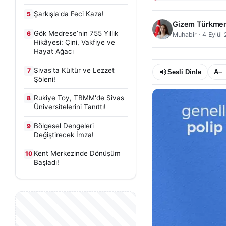
Şarkışla'da Feci Kaza!
5
Gizem Türkme
Gök Medrese’nin 755 Yıllık
6
Muhabir
·
4 Eylül
Hikâyesi: Çini, Vakfiye ve
Hayat Ağacı
Sivas'ta Kültür ve Lezzet
7
Sesli Dinle
A−
Şöleni!
Rukiye Toy, TBMM'de Sivas
8
Üniversitelerini Tanıttı!
Bölgesel Dengeleri
9
Değiştirecek İmza!
Kent Merkezinde Dönüşüm
10
Başladı!