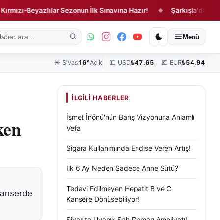
-Beyazlılar Sezonun İlk Sınavına Hazır!
Şarkışla'da Feci Kaza!
◆
ık
Kültür, Sanat ve Tarih
Yaşam
Sivas Vefat Edenler
Köşe Yazılar
Menü
☀️
Sivas
16°
Açık
💵 USD
₺
47.65
💶 EUR
₺
54.94
İLGILI HABERLER
İsmet İnönü'nün Barış Vizyonuna Anlamlı
ken
Vefa
Sigara Kullanımında Endişe Veren Artış!
İlk 6 Ay Neden Sadece Anne Sütü?
Tedavi Edilmeyen Hepatit B ve C
 kanserde
Kansere Dönüşebiliyor!
Sivas'ta Uyanık Şah Damarı Ameliyatı!