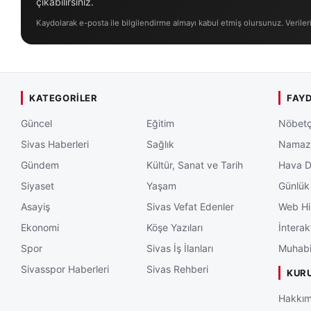
çıkabilirsiniz.
Kaydolarak e-posta ile bilgilendirme almayı kabul etmiş olursunuz. Veriler
KATEGORILER
FAYD
Güncel
Eğitim
Nöbetç
Sivas Haberleri
Sağlık
Namaz 
Gündem
Kültür, Sanat ve Tarih
Hava 
Siyaset
Yaşam
Günlük
Asayiş
Sivas Vefat Edenler
Web Hi
Ekonomi
Köşe Yazıları
İnterak
Spor
Sivas İş İlanları
Muhabi
Sivasspor Haberleri
Sivas Rehberi
KUR
Hakkım