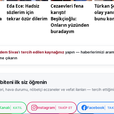
dem Sivas
'ı
tercih edilen kaynağınız
yapın — haberlerimizi ara
ne çıkarın
biteni ilk siz öğrenin
ri, hava durumu, nöbetçi eczaneler ve vefat ilanları — tercih ettiğin
analı
Instagram
Facebook
KATIL
TAKIP ET
TAK