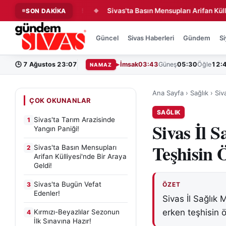
nde Yangın Paniği!
Sivas'ta Basın Mensupları Arifan Külliyesi'n
SON DAKİKA
◆
Güncel
Sivas Haberleri
Gündem
Si
🕒
7 Ağustos 23:07
İmsak
03:43
Güneş
05:30
Öğle
12:
NAMAZ
Ana Sayfa
›
Sağlık
›
Siv
ÇOK OKUNANLAR
SAĞLIK
Sivas'ta Tarım Arazisinde
1
Sivas İl 
Yangın Paniği!
Teşhisin 
Sivas'ta Basın Mensupları
2
Arifan Külliyesi'nde Bir Araya
Geldi!
Sivas'ta Bugün Vefat
3
ÖZET
Edenler!
Sivas İl Sağlık
erken teşhisin 
Kırmızı-Beyazlılar Sezonun
4
İlk Sınavına Hazır!