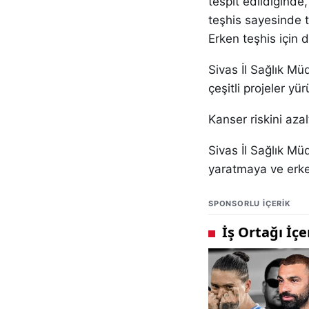
tespit edildiğinde
teşhis sayesinde t
Erken teşhis için d
Sivas İl Sağlık Mü
çeşitli projeler y
Kanser riskini azal
Sivas İl Sağlık Mü
yaratmaya ve erke
SPONSORLU IÇERIK