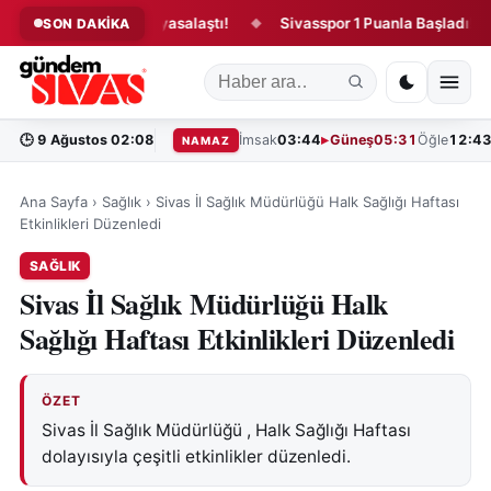
u kanun teklifi yasalaştı!
Sivasspor 1 Puanla Başladı!
“
SON DAKİKA
◆
◆
🕒
9 Ağustos 02:08
İmsak
03:44
Güneş
05:31
Öğle
12:4
NAMAZ
Ana Sayfa
›
Sağlık
›
Sivas İl Sağlık Müdürlüğü Halk Sağlığı Haftası
Etkinlikleri Düzenledi
SAĞLIK
Sivas İl Sağlık Müdürlüğü Halk
Sağlığı Haftası Etkinlikleri Düzenledi
ÖZET
Sivas İl Sağlık Müdürlüğü , Halk Sağlığı Haftası
dolayısıyla çeşitli etkinlikler düzenledi.