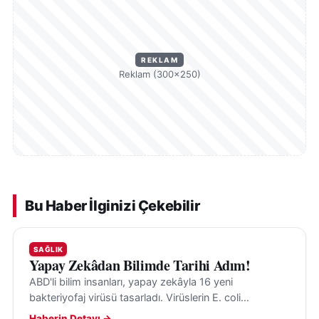
REKLAM
Reklam (300×250)
Bu Haber İlginizi Çekebilir
SAĞLIK
Yapay Zekâdan Bilimde Tarihi Adım!
ABD'li bilim insanları, yapay zekâyla 16 yeni
bakteriyofaj virüsü tasarladı. Virüslerin E. coli
bakterilerini hedef aldığı ve insanlara tehdit
Haberin Detayı →