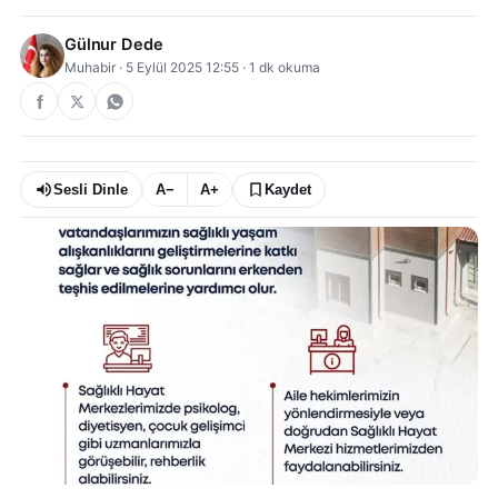
Gülnur Dede
Muhabir
·
5 Eylül 2025 12:55
·
1
dk okuma
Sesli Dinle
A−
A+
Kaydet