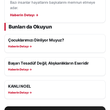
Bazı insanlar hayatlarını başkalarını memnun etmeye
adar.
Haberin Detayı →
Bunları da Okuyun
Çocuklarımızı Dinliyor Muyuz?
KÖŞE YAZILARI
Haberin Detayı →
Başarı Tesadüf Değil, Alışkanlıkların Eseridir
KÖŞE YAZILARI
Haberin Detayı →
KANLI NOEL
KÖŞE YAZILARI
Haberin Detayı →