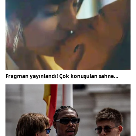
çocuklarımızı korumak istiyorsak, önce onları
anlamalıyız. Çünkü gerçek güvenlik, kapılarda
değil… Kalplerde başlar.
Eğitim Koçu Betül Mülayim Taşkıran