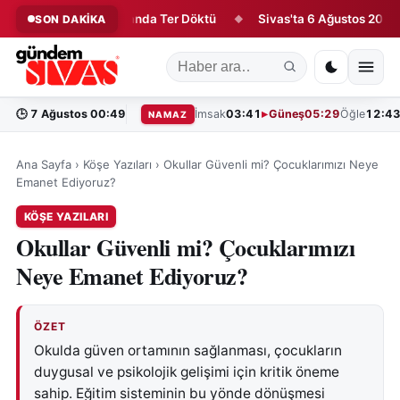
zleri İlk Antrenmanda Ter Döktü
Sivas'ta 6 Ağustos 2026 Vefat
SON DAKİKA
◆
🕒
7 Ağustos 00:49
İmsak
03:41
Güneş
05:29
Öğle
12:4
NAMAZ
Ana Sayfa
›
Köşe Yazıları
›
Okullar Güvenli mi? Çocuklarımızı Neye
Emanet Ediyoruz?
KÖŞE YAZILARI
Okullar Güvenli mi? Çocuklarımızı
Neye Emanet Ediyoruz?
ÖZET
Okulda güven ortamının sağlanması, çocukların
duygusal ve psikolojik gelişimi için kritik öneme
sahip. Eğitim sisteminin bu yönde dönüşmesi