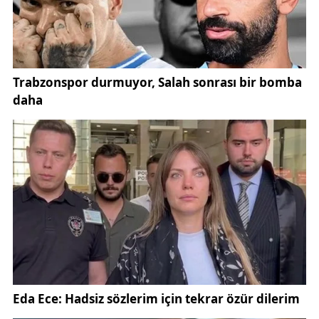
dokunuyoruz? Rehberlik servisleri gerçekten aktif
mi? Öğretmenler sadece müfredatı mı yetiştiriyor
yoksa öğrenciyi de tanıyor mu? Veliler çocuklarıyla
gerçekten iletişim kurabiliyor mu? Bir çocuğu
anlamak için onunla konuşmak yetmez. Onu
dinlemek gerekir. Ama gerçekten dinlemek…
Yargılamadan, Eleştirmeden, Karşılaştırmadan…
Çünkü bir çocuk anlaşılmadığında yalnızlaşır. Ve
yalnızlaşan bir çocuk, zamanla kendine ya da
çevresine zarar verebilir. Bugün yapılması gereken
şey çok net: Eğitim sistemini sadece akademik
başarı odaklı olmaktan çıkarıp, duygusal ve
psikolojik gelişimi merkeze alan bir yapıya
dönüştürmek. Çocuklar sadece bilgiyle değil,
anlayışla büyür. Ve unutmayalım… Bir çocuk
güvende hissetmediği yerde öğrenemez. Bugün