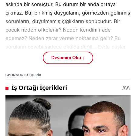
aslında bir sonuçtur. Bu durum bir anda ortaya
çıkmaz. Bu; birikmiş duyguların, görmezden gelinmiş
sorunların, duyulmamış çığlıkların sonucudur. Bir
çocuk neden öfkelenir? Neden kendini ifade
edemez? Neden zarar verme noktasına gelir? Bu
soruların cevabı sadece okulda değil… Evde başlar.
Çocuklar en çok nerede şekillenir? Ailede. Eğer bir
Devamını Oku ↓
çocuk: Sürekli eleştiriliyorsa, Sevilmediğini
hissediyorsa, Kıyaslanıyorsa, Duyulmadığını
SPONSORLU IÇERIK
düşünüyorsa… O çocuk içe kapanır ya da dışa taşar.
Ve biz genelde dışa taşanı görürüz. Ama asıl tehlike
çoğu zaman sessizliktir. Bugün okullarda güvenlik
konuşuluyorsa, bu sadece fiziki bir önlem meselesi
değildir. Elbette güvenlik görevlileri, kamera
sistemleri, kontrollü girişler önemlidir. Ama asıl
mesele şu: Biz çocukların ruhuna ne kadar