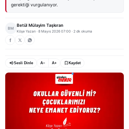
gerektiği vurgulanıyor.
Betül Mülayim Taşkıran
BM
Köşe Yazarı
·
8 Mayıs 2026 07:00
·
2
dk okuma
Sesli Dinle
A−
A+
Kaydet