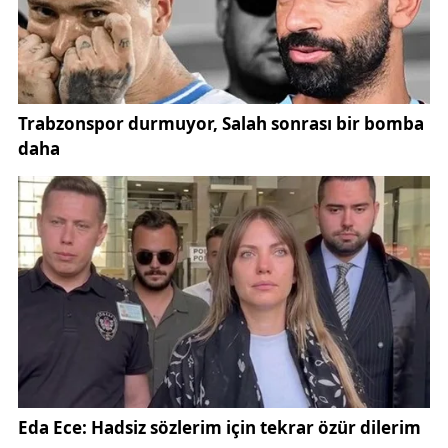
göçmen kuşa ev sahipliği yapıyor. Kuş gözlemcileri
ve doğa fotoğrafçıları için önemli bir lokasyon olan
göl, yeniden su tutmasıyla birlikte ekosistem
açısından da umut verdi.
İlkbahar aylarının yaklaşmasıyla birlikte göç rotaları
üzerinde bulunan kuş türlerinin göle yeniden
uğraması bekleniyor. Bölge, geçmiş yıllarda farklı su
kuşu türlerinin konaklama ve beslenme alanı olarak
kullanıldığı önemli bir doğal yaşam sahası olarak
biliniyor.
Sivas’ta doğa turizmi ve çevre bilinci kapsamında
yapılan çalışmalar da bu tür alanların korunmasına
yönelik farkındalığın artmasını sağlıyor. Kentteki
güncel çevre ve doğa gelişmeleri için
Sivas
haberleri
kategorisi üzerinden detaylı bilgilere