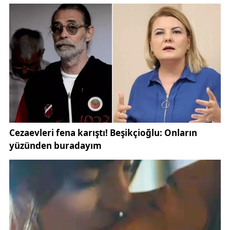
ulaşılabiliyor.
Uzmanlara göre gölün yeniden suyla dolmasında en
önemli etken, kış aylarında görülen yoğun kar yağışı
ve ardından gerçekleşen kar erimesi oldu. Kar
sularının göl havzasına ulaşması, kuruyan zeminin
yeniden suyla kaplanmasını sağladı.
Meteorolojik veriler, Sivas ve çevresinde bu yıl kış
mevsiminin önceki yıllara göre daha yağışlı geçtiğini
ortaya koyuyor. Resmi meteorolojik bilgilere, Türkiye
genelindeki hava durumu ve yağış raporlarına ilişkin
detaylara
Meteoroloji Genel Müdürlüğü
üzerinden
erişilebiliyor.
Gölün su tutması, yalnızca görsel anlamda değil,
bölgedeki biyolojik çeşitlilik açısından da büyük