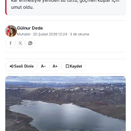
kar erimesiyle yeniden su tuttu, göçmen kuşlar için
umut oldu.
Gülnur Dede
Muhabir
·
20 Şubat 2026 12:24
·
3
dk okuma
Sesli Dinle
A−
A+
Kaydet