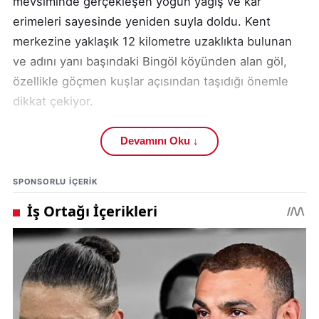
mevsiminde gerçekleşen yoğun yağış ve kar
erimeleri sayesinde yeniden suyla doldu. Kent
merkezine yaklaşık 12 kilometre uzaklıkta bulunan
ve adını yanı başındaki Bingöl köyünden alan göl,
özellikle göçmen kuşlar açısından taşıdığı önemle
dikkat çekiyor.
Geçtiğimiz yaz döneminde etkili olan sıcak hava ve
Devamını Oku ↓
kuraklık nedeniyle göl yatağı tamamen susuz kalmış,
yüzeyde yalnızca tuz tabakası görülmüştü. Bu
SPONSORLU IÇERIK
durum hem bölge sakinlerini hem de doğa
gözlemcilerini endişelendirmişti. Ancak kış aylarında
etkisini gösteren yoğun kar yağışı ve yağmur, Bingöl
Gölü’nün yeniden hayat bulmasını sağladı.
Sivas’ın öne çıkan doğal alanları arasında yer alan
Bingöl Gölü, her yıl ilkbahar döneminde çok sayıda