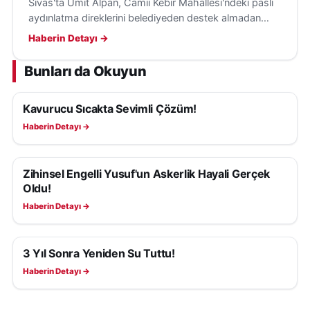
Sivas'ta Ümit Alpan, Camii Kebir Mahallesi'ndeki paslı
aydınlatma direklerini belediyeden destek almadan
kendi imkânlarıyla boyayarak gönüllü çalışmasıyla
Haberin Detayı →
örnek oldu.
Bunları da Okuyun
Kavurucu Sıcakta Sevimli Çözüm!
YAŞAM
Haberin Detayı →
Zihinsel Engelli Yusuf'un Askerlik Hayali Gerçek
YAŞAM
Oldu!
Haberin Detayı →
3 Yıl Sonra Yeniden Su Tuttu!
YAŞAM
Haberin Detayı →