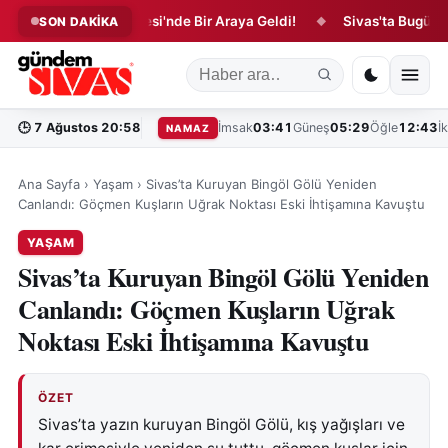
arı Arifan Külliyesi'nde Bir Araya Geldi!
Sivas'ta Bugün Vefat 
SON DAKİKA
◆
🕒
7 Ağustos 20:58
İmsak
03:41
Güneş
05:29
Öğle
12:43
İ
NAMAZ
Ana Sayfa
›
Yaşam
›
Sivas’ta Kuruyan Bingöl Gölü Yeniden
Canlandı: Göçmen Kuşların Uğrak Noktası Eski İhtişamına Kavuştu
YAŞAM
Sivas’ta Kuruyan Bingöl Gölü Yeniden
Canlandı: Göçmen Kuşların Uğrak
Noktası Eski İhtişamına Kavuştu
ÖZET
Sivas’ta yazın kuruyan Bingöl Gölü, kış yağışları ve