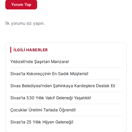
Yorum Yap
bölge halkı da doğanın bu dönüşümünü yakından
takip ediyor.
İlk yorumu siz yapın.
İLGILI HABERLER
Yıldızeli'nde Şaşırtan Manzara!
Sivas'ta Kokoreççinin En Sadık Müşterisi!
Sivas Belediyesi'nden Şahinkaya Kardeşlere Destek Eli
Sivas'ta 530 Yıllık Vakıf Geleneği Yaşatıldı!
Çocuklar Üretimi Tarlada Öğrendi!
Sivas'ta 25 Yıllık Hijyen Geleneği!