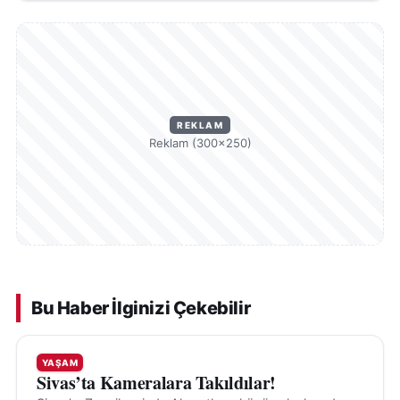
fabrikanın değil, bir şehrin zamana karşı direnen
simgelerinden biri olarak önemini koruyor.
REKLAM
Reklam (300×250)
Bu Haber İlginizi Çekebilir
YAŞAM
Sivas’ta Kameralara Takıldılar!