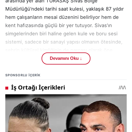
arasında yer alan TÜRASAŞ Sivas Bölge
Müdürlüğü’ndeki tarihi saat kulesi, yaklaşık 87 yıldır
hem çalışanların mesai düzenini belirliyor hem de
kent hafızasında güçlü bir yer tutuyor. Sivas’ın
simgelerinden biri haline gelen kule ve boru sesi
sistemi, sadece bir sanayi yapısı olmanın ötesinde,
şehrin kültürel kimliğinin de parçası olarak öne
çıkıyor.
Devamını Oku ↓
1939 yılında temelleri atılan ve bugün Türkiye Raylı
SPONSORLU IÇERIK
Sistem Araçları Sanayii AŞ çatısı altında faaliyet
gösteren "
https://www.turasas.gov.tr
"
TÜRASAŞ
Sivas Bölge Müdürlüğü, Türkiye’nin
demiryolu sanayisindeki önemli üretim
merkezlerinden biri olarak dikkat çekiyor. Kurum,
ulusal ve uluslararası demiryolu sektöründe
kullanılan farklı tip ve teknik özelliklere sahip yük