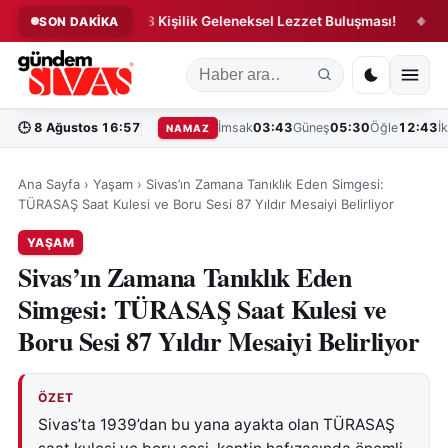
ivali’nde 5 Bin 58 Kişilik Geleneksel Lezzet Buluşması!
Sivas 
SON DAKİKA
◆
🕒
8 Ağustos 16:57
İmsak
03:43
Güneş
05:30
Öğle
12:43
İ
NAMAZ
Ana Sayfa
›
Yaşam
›
Sivas’ın Zamana Tanıklık Eden Simgesi:
TÜRASAŞ Saat Kulesi ve Boru Sesi 87 Yıldır Mesaiyi Belirliyor
YAŞAM
Sivas’ın Zamana Tanıklık Eden
Simgesi: TÜRASAŞ Saat Kulesi ve
Boru Sesi 87 Yıldır Mesaiyi Belirliyor
ÖZET
Sivas’ta 1939’dan bu yana ayakta olan TÜRASAŞ