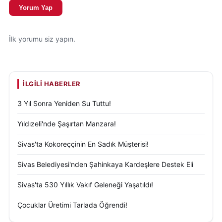
Yorum Yap
Yaklaşık bir asra yaklaşan geçmişiyle TÜRASAŞ
Sivas Bölge Müdürlüğü, yalnızca ekonomik
İlk yorumu siz yapın.
katkısıyla değil, simgesel yapılarıyla da anılıyor. 44
metrelik tarihi saat kulesi, yıllara meydan okuyan
yapısıyla hem üretim disiplininin hem de kurumsal
İLGILI HABERLER
sürekliliğin sembolü olarak varlığını sürdürüyor.
3 Yıl Sonra Yeniden Su Tuttu!
Bugün hâlâ mesai başlangıcını, mola saatlerini ve iş
bitimini belirleyen saat ve boru sesi, modern zaman
Yıldızeli'nde Şaşırtan Manzara!
ölçüm sistemlerine rağmen işlevini koruyor. Bu
Sivas'ta Kokoreççinin En Sadık Müşterisi!
yönüyle kule, geçmiş ile bugün arasında kurulan
güçlü bir bağ olarak değerlendiriliyor.
Sivas Belediyesi'nden Şahinkaya Kardeşlere Destek Eli
Sivas'ta 530 Yıllık Vakıf Geleneği Yaşatıldı!
Sivas’ın sanayi tarihinde özel bir yere sahip olan bu
yapı, kentin hafızasında yaşamaya devam ediyor.
Çocuklar Üretimi Tarlada Öğrendi!
TÜRASAŞ saat kulesi ve boru sesi, sadece bir