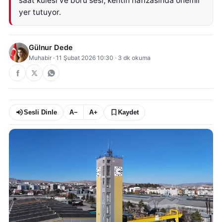
saat kulesi ve boru sesi, kentin hafızasında önemli
yer tutuyor.
Gülnur Dede
Muhabir
·
11 Şubat 2026 10:30
·
3
dk okuma
Sesli Dinle
A−
A+
Kaydet