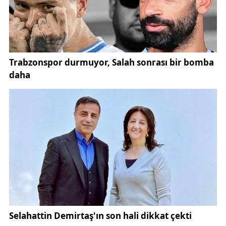
vagonlarının bakım, onarım ve imalatını
gerçekleştirirken, raylı sistem araçlarına ait yedek
parça üretimini de sürdürüyor. Bu yönüyle hem ülke
ekonomisine hem de istihdama katkı sağlıyor.
Kuruluş yıllarında su deposu olarak inşa edilen ve
44 metre yüksekliğiyle dikkat çeken kule, zaman
içinde işlev değiştirerek saat kulesine dönüştürüldü.
İlk yapım amacı farklı olsa da, ilerleyen süreçte
fabrikanın zaman yönetiminde merkezi bir rol
üstlenmesi için yeniden düzenlendi.
Yaklaşık 87 yıl önce çalışanların mesai saatlerini
düzenli şekilde takip edebilmesi amacıyla saat
sistemi entegre edilen kule, dönemin sanayi
disiplinini yansıtan önemli bir uygulama olarak
kayıtlara geçti. Fabrika sahasının farklı noktalarından