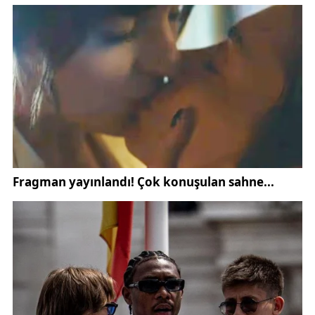
görülebilen saat, iş başlangıcı, mola saatleri ve
mesai bitimini net bir şekilde belirliyordu.
Zaman içinde kuleye eklenen boru sesi sistemi ise
bu düzeni daha da güçlendirdi. Saati göremeyen
çalışanlar için devreye alınan bu sistem sayesinde,
mesai başlangıcı ve bitişi yüksek sesli bir uyarıyla
duyurulmaya başlandı. Böylece üretim sürecinde eş
zamanlılık sağlandı.
Tarihi saat kulesi ve boru sesi yalnızca TÜRASAŞ
çalışanlarının günlük hayatında değil, Sivaslıların
belleğinde de önemli bir yer edindi. Özellikle
fabrikanın çevresinde yaşayan vatandaşlar için boru
sesi, günün belirli saatlerini simgeleyen bir işaret
haline geldi.