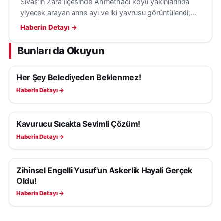
Sivas’ın Zara ilçesinde Ahmethacı köyü yakınlarında
yiyecek arayan anne ayı ve iki yavrusu görüntülendi;
anne ayı, vatandaşı fark edince yavrularını uzaklaştırdı.
Haberin Detayı →
Bunları da Okuyun
Her Şey Belediyeden Beklenmez!
YAŞAM
Haberin Detayı →
Kavurucu Sıcakta Sevimli Çözüm!
YAŞAM
Haberin Detayı →
Zihinsel Engelli Yusuf'un Askerlik Hayali Gerçek
YAŞAM
Oldu!
Haberin Detayı →