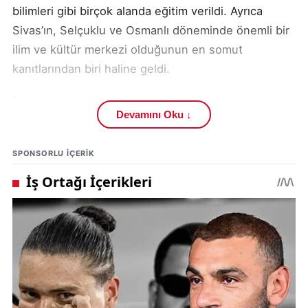
bilimleri gibi birçok alanda eğitim verildi. Ayrıca
Sivas’ın, Selçuklu ve Osmanlı döneminde önemli bir
ilim ve kültür merkezi olduğunun en somut
kanıtlarından biri haline geldi.
Bugün ise yerli ve yabancı turistlerin en çok ziyaret
Devamını Oku ↓
ettiği yapılardan biri olarak şehrin simgesi haline
gelmiş durumda.
SPONSORLU IÇERIK
Çifte Minareli Medrese, Sivas şehir merkezinde,
Kent Meydanı’nda yer alıyor. Yani şehrin tam
kalbinde bulunuyor.
Ulaşım Bilgileri:
Merkezde bulunduğu için yürüyerek kolayca
ulaşılabiliyor. Ayrıca çevresinde Buruciye Medresesi,