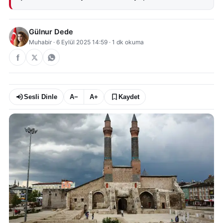
Gülnur Dede
Muhabir
·
6 Eylül 2025 14:59
·
1
dk okuma
Sesli Dinle
A−
A+
Kaydet