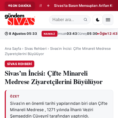
inde Yangın Paniği!
Sivas'ta Basın Mensupları Arifan Külliyesi'n
SON DAKİKA
◆
🕒
8 Ağustos 05:33
İmsak
03:43
Güneş
05:30
Öğle
12:43
NAMAZ
Ana Sayfa
›
Sivas Rehberi
›
Sivas’ın İncisi: Çifte Minareli Medrese
Ziyaretçilerini Büyülüyor
SIVAS REHBERI
Sivas’ın İncisi: Çifte Minareli
Medrese Ziyaretçilerini Büyülüyor
ÖZET
Sivas’ın en önemli tarihi yapılarından biri olan Çifte
Minareli Medrese , 1271 yılında İlhanlı Veziri
Şemseddin Cüveynî tarafından yaptırıldı.