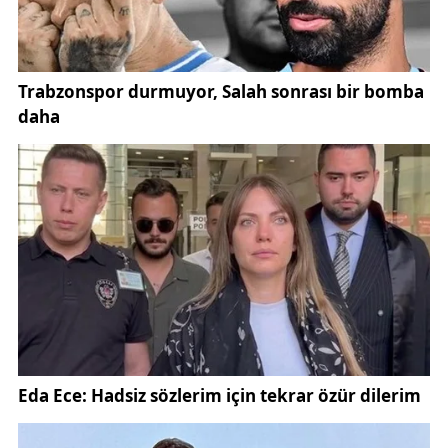
Şifaiye Medresesi ve Kale Camii gibi diğer tarihi
eserler de yer alıyor.
Sivas Çifte Minareli Medrese, Türkiye’nin UNESCO
Dünya Mirası Geçici Listesi’nde yer alan
Divriği
Ulu
Camii gibi aday yapılar arasında değerlendiriliyor.
Tarihi dokusu, taş işçiliği ve sembolik değeriyle
yalnızca Sivas’ın değil, tüm Anadolu’nun kültürel
hazinelerinden biri.