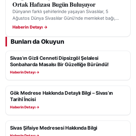
Ortak Hafızası Bugün Buluşuyor
Dünyanın farklı şehirlerinde yaşayan Sivaslılar, 5
Ağustos Dünya Sivaslılar Günü'nde memleket bağı,
gardaşlık kültürü ve ortak şehir hafızası etrafında
Haberin Detayı →
buluşuyor.
Bunları da Okuyun
Sivas’ın Gizli Cenneti Dipsizgöl Şelalesi
SIVAS REHBERI
Sonbaharda Masalsı Bir Güzelliğe Büründü!
Haberin Detayı →
Gök Medrese Hakkında Detaylı Bilgi – Sivas’ın
SIVAS REHBERI
Tarihî İncisi
Haberin Detayı →
Sivas Şifaiye Medresesi Hakkında Bilgi
SIVAS REHBERI
Haberin Detayı →