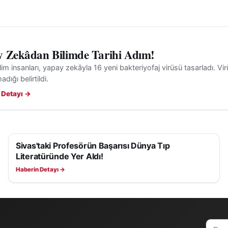
 Zekâdan Bilimde Tarihi Adım!
ilim insanları, yapay zekâyla 16 yeni bakteriyofaj virüsü tasarladı. Virü
dığı belirtildi.
 Detayı →
Sivas'taki Profesörün Başarısı Dünya Tıp
SAĞLIK
Literatüründe Yer Aldı!
Haberin Detayı →