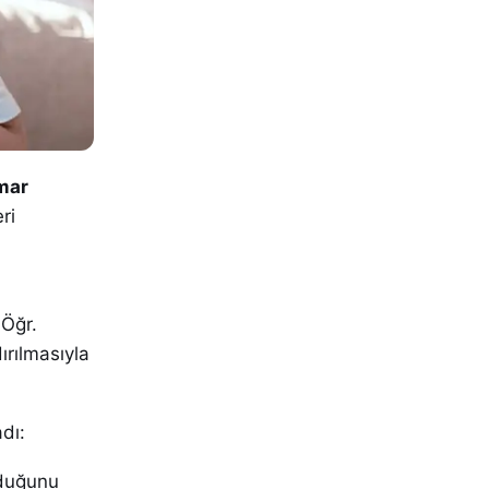
mar
ri
 Öğr.
dırılmasıyla
adı:
lduğunu