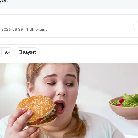
yor.
l 2025 09:39
·
1
dk okuma
A+
Kaydet