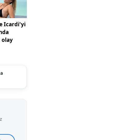
ma
iz