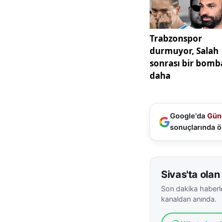
Google'da
Gün
sonuçlarında ö
Sivas'ta olan 
Son dakika haberle
kanaldan anında.