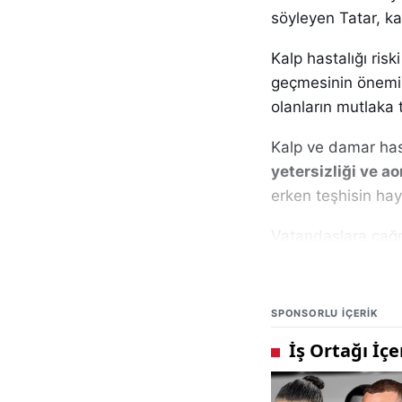
söyleyen Tatar, kalı
Kalp hastalığı risk
geçmesinin önemine
olanların mutlaka 
Kalp ve damar hast
yetersizliği ve a
erken teşhisin hay
Vatandaşlara çağrı
Kalbimize sahip çı
Ayrıca, günlük y
SPONSORLU IÇERIK
profesyonel deste
Kaynak:
İha