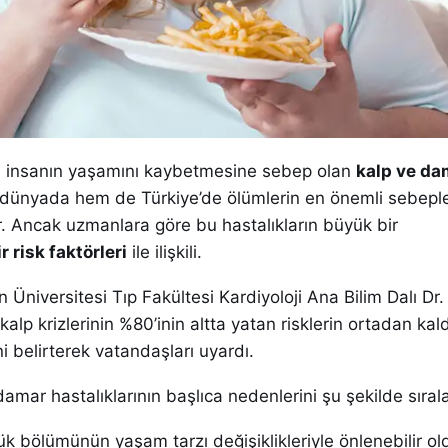
ca insanın yaşamını kaybetmesine sebep olan
kalp ve da
dünyada hem de Türkiye’de ölümlerin en önemli sebeple
r. Ancak uzmanlara göre bu hastalıkların büyük bir
r risk faktörleri
ile ilişkili.
Üniversitesi Tıp Fakültesi Kardiyoloji Ana Bilim Dalı Dr.
 kalp krizlerinin %80’inin altta yatan risklerin ortadan kal
i belirterek vatandaşları uyardı.
damar hastalıklarının başlıca nedenlerini şu şekilde sıral
ük bölümünün yaşam tarzı değişiklikleriyle önlenebilir o