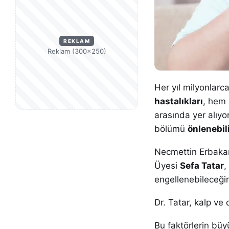
REKLAM
Reklam (300×250)
Her yıl milyonlar
hastalıkları
, hem 
arasında yer alıyo
bölümü
önlenebili
Necmettin Erbakan 
Üyesi
Sefa Tatar
,
engellenebileceğin
Dr. Tatar, kalp ve 
Bu faktörlerin büy