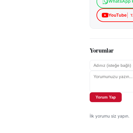
WhatsApp K
YouTube
T
Yorumlar
Yorum Yap
İlk yorumu siz yapın.