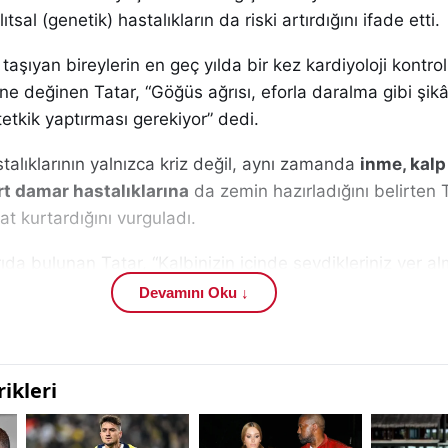
tsal (genetik) hastalıkların da riski artırdığını ifade etti.
i taşıyan bireylerin en geç yılda bir kez kardiyoloji kontr
 değinen Tatar, “Göğüs ağrısı, eforla daralma gibi şikâ
tetkik yaptırması gerekiyor” dedi.
alıklarının yalnızca kriz değil, aynı zamanda
inme, kalp
ort damar hastalıklarına
da zemin hazırladığını belirten T
at kurtardığını vurguladı.
da bulunan Tatar, “Kalbinizin içinde sevdikleriniz yer al
kalım” dedi.
Devamını Oku ↓
aşamda
düzenli yürüyüş, sağlıklı beslenme, stres yönet
k almanın önemine dikkat çekti.