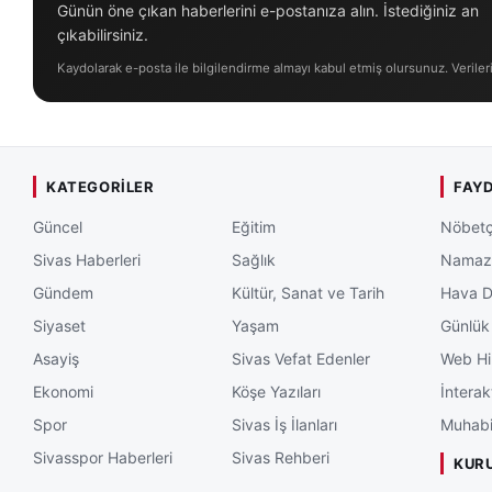
Günün öne çıkan haberlerini e-postanıza alın. İstediğiniz an
çıkabilirsiniz.
Kaydolarak e-posta ile bilgilendirme almayı kabul etmiş olursunuz. Veriler
KATEGORILER
FAYD
Güncel
Eğitim
Nöbetç
Sivas Haberleri
Sağlık
Namaz 
Gündem
Kültür, Sanat ve Tarih
Hava 
Siyaset
Yaşam
Günlük
Asayiş
Sivas Vefat Edenler
Web Hi
Ekonomi
Köşe Yazıları
İnterak
Spor
Sivas İş İlanları
Muhabi
Sivasspor Haberleri
Sivas Rehberi
KUR