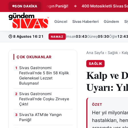
ivas’ta ATM’de Yangın Paniği!
400 Motosikletli Sivas Sokakları
SON DAKİKA
◆
Güncel
Sivas Haberleri
Gündem
Si
🕒
8 Ağustos 16:21
İmsak
03:43
Güneş
05:30
Öğle
12:4
NAMAZ
Ana Sayfa
›
Sağlık
›
Kal
ÇOK OKUNANLAR
SAĞLIK
Sivas Gastronomi
1
Kalp ve D
Festivali’nde 5 Bin 58 Kişilik
Geleneksel Lezzet
Uyarı: Yı
Buluşması!
Sivas Gastronomi
2
Festivali’nde Coşku Zirveye
Çıktı!
ÖZET
Her yıl milyonl
Sivas’ta ATM’de Yangın
3
Paniği!
hastalıkları, h