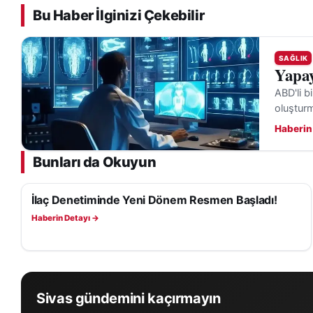
Bu Haber İlginizi Çekebilir
SAĞLIK
Yapay
ABD'li b
oluşturma
Haberin
Bunları da Okuyun
İlaç Denetiminde Yeni Dönem Resmen Başladı!
SAĞLIK
Haberin Detayı →
Sivas gündemini kaçırmayın