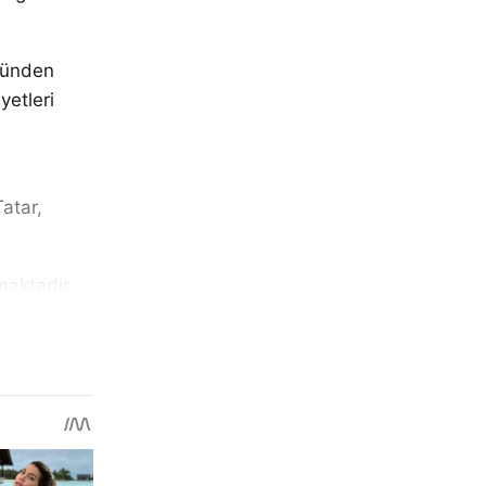
olünden
yetleri
atar,
maktadır.
imi
ve