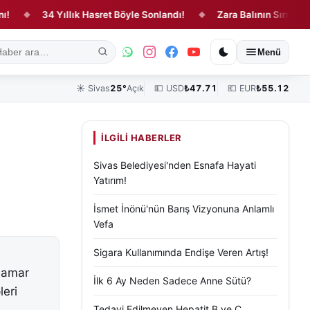
34 Yıllık Hasret Böyle Sonlandı!
Zara Balının Sırrı Ortaya Çıkt
◆
ık
Kültür, Sanat ve Tarih
Yaşam
Sivas Vefat Edenler
Köşe Yazılar
Menü
☀️
Sivas
25°
Açık
💵 USD
₺
47.71
💶 EUR
₺
55.12
İLGILI HABERLER
Sivas Belediyesi'nden Esnafa Hayati
Yatırım!
İsmet İnönü'nün Barış Vizyonuna Anlamlı
Vefa
Sigara Kullanımında Endişe Veren Artış!
 damar
İlk 6 Ay Neden Sadece Anne Sütü?
leri
Tedavi Edilmeyen Hepatit B ve C