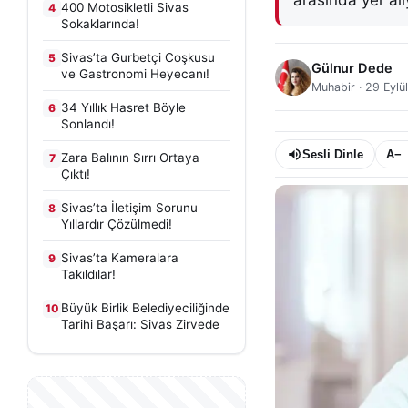
arasında yer alı
400 Motosikletli Sivas
4
Sokaklarında!
Sivas’ta Gurbetçi Coşkusu
5
Gülnur Dede
ve Gastronomi Heyecanı!
Muhabir
·
29 Eylü
34 Yıllık Hasret Böyle
6
Sonlandı!
Sesli Dinle
A−
Zara Balının Sırrı Ortaya
7
Çıktı!
Sivas’ta İletişim Sorunu
8
Yıllardır Çözülmedi!
Sivas’ta Kameralara
9
Takıldılar!
Büyük Birlik Belediyeciliğinde
10
Tarihi Başarı: Sivas Zirvede