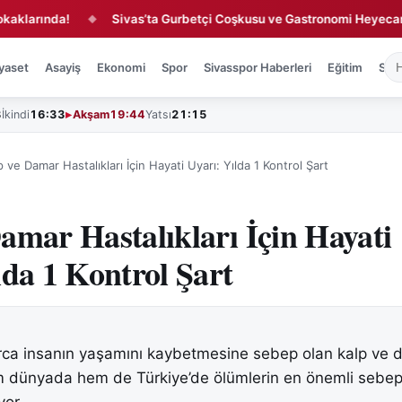
nda!
Sivas’ta Gurbetçi Coşkusu ve Gastronomi Heyecanı!
◆
◆
yaset
Asayiş
Ekonomi
Spor
Sivasspor Haberleri
Eğitim
Sağl
3
İkindi
16:33
Akşam
19:44
Yatsı
21:15
p ve Damar Hastalıkları İçin Hayati Uyarı: Yılda 1 Kontrol Şart
amar Hastalıkları İçin Hayati
lda 1 Kontrol Şart
arca insanın yaşamını kaybetmesine sebep olan kalp ve
em dünyada hem de Türkiye’de ölümlerin en önemli sebep