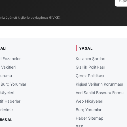
iniz üçüncü kişilerle paylaşılmaz (KVKK).
ALI
YASAL
i Eczaneler
Kullanım Şartları
Vakitleri
Gizlilik Politikası
Durumu
Çerez Politikası
 Burç Yorumları
Kişisel Verilerin Korunması
kâyeleri
Veri Sahibi Başvuru Formu
tif Haberler
Web Hikâyeleri
rlerimiz
Burç Yorumları
Haber Sitemap
UMSAL
RSS