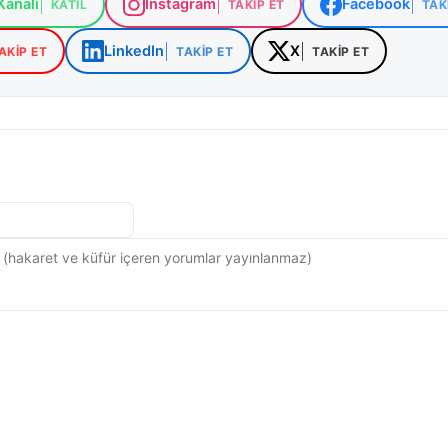
analı
Instagram
Facebook
KATIL
TAKIP ET
TAK
LinkedIn
X
AKIP ET
TAKIP ET
TAKIP ET