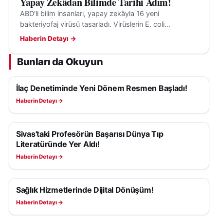
Yapay Zekâdan Bilimde Tarihi Adım!
ABD'li bilim insanları, yapay zekâyla 16 yeni
bakteriyofaj virüsü tasarladı. Virüslerin E. coli
bakterilerini hedef aldığı ve insanlara tehdit
Haberin Detayı →
oluşturmadığı belirtildi.
Bunları da Okuyun
İlaç Denetiminde Yeni Dönem Resmen Başladı!
SAĞLIK
Haberin Detayı →
Sivas'taki Profesörün Başarısı Dünya Tıp
SAĞLIK
Literatüründe Yer Aldı!
Haberin Detayı →
Sağlık Hizmetlerinde Dijital Dönüşüm!
SAĞLIK
Haberin Detayı →