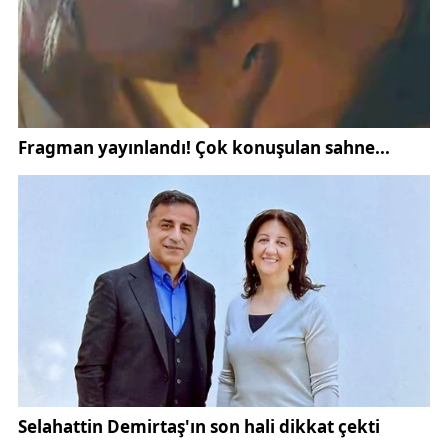
yoluyla bulaşan hastalıkların önlenmesinde maske
de koruyucu olabilir” diye konuştu.
Ayrıca çocukların
sigara dumanından uzak
tutulması
ve
aşı takvimlerinin düzenli olarak
tamamlanması
gerektiğini vurguladı.
Toplumda antibiyotik kullanımına dair yanlış bilgilerin
yaygın olduğunu söyleyen Kara, “Her hastalıkta
antibiyotik kullanılmaz. Çocukluk çağında
enfeksiyonların çoğu virüs kaynaklıdır. Gereksiz
antibiyotik kullanımı bakteriyel direnç oluşturur”
uyarısında bulundu.
Kaynak:
İha