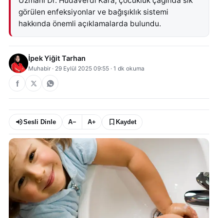
Uzmanı Dr. Hüdaverdi Kara, çocukluk çağında sık
görülen enfeksiyonlar ve bağışıklık sistemi
hakkında önemli açıklamalarda bulundu.
İpek Yiğit Tarhan
Muhabir
·
29 Eylül 2025 09:55
·
1
dk okuma
Sesli Dinle
A−
A+
Kaydet