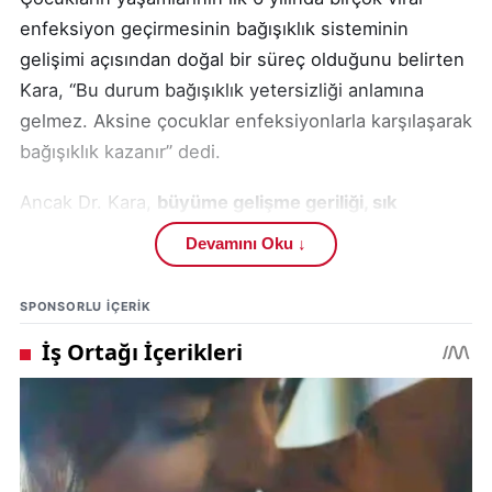
enfeksiyon geçirmesinin bağışıklık sisteminin
gelişimi açısından doğal bir süreç olduğunu belirten
Kara, “Bu durum bağışıklık yetersizliği anlamına
gelmez. Aksine çocuklar enfeksiyonlarla karşılaşarak
bağışıklık kazanır” dedi.
Ancak Dr. Kara,
büyüme gelişme geriliği, sık
tekrarlayan ciddi enfeksiyonlar, ailede immün
Devamını Oku ↓
yetmezlik öyküsü
gibi durumlarda bağışıklık
sisteminde yetersizlikten şüphelenilmesi gerektiğini
SPONSORLU IÇERIK
ifade etti.
Sık tekrarlayan enfeksiyonların önlenmesinde
hijyenin kritik olduğuna dikkat çeken Kara, “Özellikle
el hijyenini çocuklara öğretmeliyiz. Eller en az 30
saniye sabunlu suyla yıkanmalı. Temasla ve hava