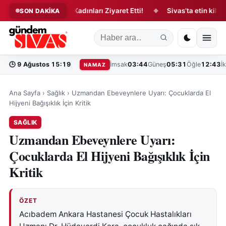
s’taki Üretici Kadınları Ziyaret Etti!
Sivas’ta etin kilosu ne 
SON DAKİKA
◆
🕒
9 Ağustos 15:19
İmsak
03:44
Güneş
05:31
Öğle
12:43
İ
NAMAZ
Ana Sayfa
›
Sağlık
›
Uzmandan Ebeveynlere Uyarı: Çocuklarda El
Hijyeni Bağışıklık İçin Kritik
SAĞLIK
Uzmandan Ebeveynlere Uyarı:
Çocuklarda El Hijyeni Bağışıklık İçin
Kritik
ÖZET
Acıbadem Ankara Hastanesi Çocuk Hastalıkları