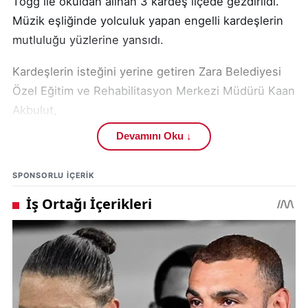
Togg ile okuldan alınan 3 kardeş ilçede gezdirildi.
Müzik eşliğinde yolculuk yapan engelli kardeşlerin
mutluluğu yüzlerine yansıdı.
Kardeşlerin isteğini yerine getiren Zara Belediyesi
Özel Eğitim ve Rehabilitasyon Merkezi Müdürü Kaan
Akbulut,
Devamını Oku ↓
"İlçemizde üç fiziksel engelli çocuğumuz vardı. Bu
çocuklarımız yerli ve milli aracımız Togg'a binmek
SPONSORLU IÇERIK
istedi. Bizler de Togg sahibi olan bir arkadaşımızla
birlikte onları Zara Özel Eğitim Okulu'ndan alıp
gezdirdik"
dedi.