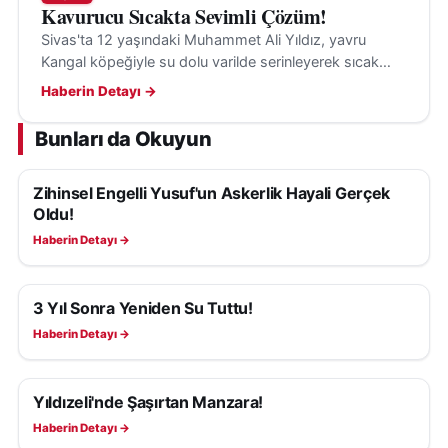
Kavurucu Sıcakta Sevimli Çözüm!
Sivas'ta 12 yaşındaki Muhammet Ali Yıldız, yavru
Kangal köpeğiyle su dolu varilde serinleyerek sıcak
havanın etkisini hafifletiyor.
Haberin Detayı →
Bunları da Okuyun
Zihinsel Engelli Yusuf'un Askerlik Hayali Gerçek
YAŞAM
Oldu!
Haberin Detayı →
3 Yıl Sonra Yeniden Su Tuttu!
YAŞAM
Haberin Detayı →
Yıldızeli'nde Şaşırtan Manzara!
YAŞAM
Haberin Detayı →