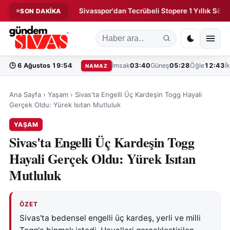
mza Birden!
Sivasspor'dan Tecrübeli Stopere 1 Yıllık Sözleşme!
SON DAKİKA
◆
🕒
6 Ağustos 19:54
İmsak
03:40
Güneş
05:28
Öğle
12:43
İ
NAMAZ
Ana Sayfa
›
Yaşam
›
Sivas'ta Engelli Üç Kardeşin Togg Hayali
Gerçek Oldu: Yürek Isıtan Mutluluk
YAŞAM
Sivas'ta Engelli Üç Kardeşin Togg
Hayali Gerçek Oldu: Yürek Isıtan
Mutluluk
ÖZET
Sivas'ta bedensel engelli üç kardeş, yerli ve milli