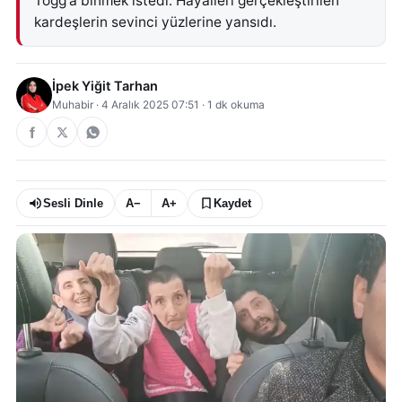
Togg'a binmek istedi. Hayalleri gerçekleştirilen
kardeşlerin sevinci yüzlerine yansıdı.
İpek Yiğit Tarhan
Muhabir
·
4 Aralık 2025 07:51
·
1
dk okuma
Sesli Dinle
A−
A+
Kaydet