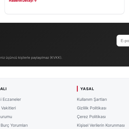
Haberin Detayı →
iniz üçüncü kişilerle paylaşılmaz (KVKK).
ALI
YASAL
i Eczaneler
Kullanım Şartları
Vakitleri
Gizlilik Politikası
Durumu
Çerez Politikası
 Burç Yorumları
Kişisel Verilerin Korunması