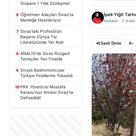
Stopere 1 Yıllık Sözleşme!
İpek Yiğit Tarh
Öğretmen Adayları Sivas'ta
6
Mesleğe Hazırlanıyor
Muhabir
·
3 Aralı
Sivas'taki Profesörün
7
Başarısı Dünya Tıp
Literatüründe Yer Aldı!
Sesli Dinle
A−
ANALİG'de Sivas Rüzgarı!
8
Tenisçiler Yarı Finalde
Sivaslı Badmintoncular
9
Türkiye Finallerine Yükseldi
PKK Yöneticisi Mustafa
10
Karasu'nun Annesi Sivas'ta
Defnedildi!