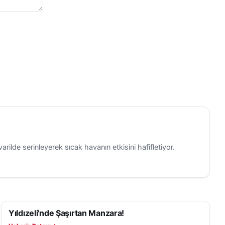
ilde serinleyerek sıcak havanın etkisini hafifletiyor.
Yıldızeli'nde Şaşırtan Manzara!
YAŞAM