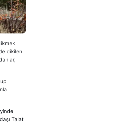
dikmek
de dikilen
danlar,
ğup
nla
eyinde
daşı Talat