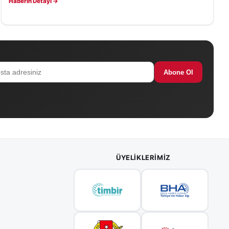
Haberin Detayı →
Abone Ol
ÜYELIKLERIMIZ