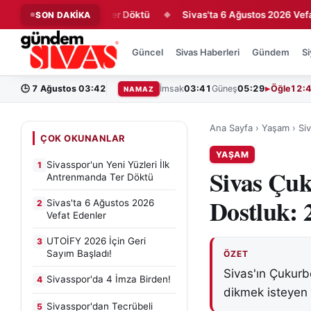
İlk Antrenmanda Ter Döktü
Sivas'ta 6 Ağustos 2026 Vefat Edenl
SON DAKİKA
◆
Güncel
Sivas Haberleri
Gündem
Si
🕒
7 Ağustos 03:42
İmsak
03:41
Güneş
05:29
Öğle
12:
NAMAZ
Ana Sayfa
›
Yaşam
›
Si
ÇOK OKUNANLAR
YAŞAM
Sivasspor'un Yeni Yüzleri İlk
1
Sivas Çuk
Antrenmanda Ter Döktü
Dostluk: 
Sivas'ta 6 Ağustos 2026
2
Vefat Edenler
UTOİFY 2026 İçin Geri
3
Sayım Başladı!
ÖZET
Sivas'ın Çukurb
Sivasspor'da 4 İmza Birden!
4
dikmek isteyen 
Sivasspor'dan Tecrübeli
5