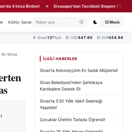
 İmza Birden!
Sivasspor'dan Tecrübeli Stopere 1 Yıllık Sözleşm
◆
ık
Kültür, Sanat ve Tarih
Yaşam
Sivas Vefat Edenler
Köşe Yazılar
Menü
☀️
Sivas
13°
Açık
💵 USD
₺
47.65
💶 EUR
₺
54.94
 Bir Miras
İLGILI HABERLER
Sivas'ta Kokoreççinin En Sadık Müşterisi!
erten
Sivas Belediyesi'nden Şahinkaya
as
Kardeşlere Destek Eli
Sivas'ta 530 Yıllık Vakıf Geleneği
Yaşatıldı!
n
Çocuklar Üretimi Tarlada Öğrendi!
Sivas'ta 25 Yıllık Hijyen Geleneği!