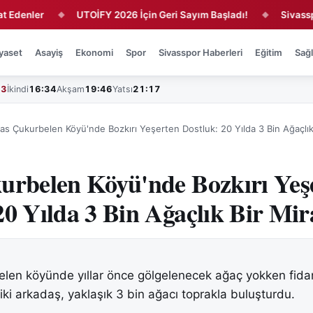
er
UTOİFY 2026 İçin Geri Sayım Başladı!
Sivasspor'da 4
◆
◆
yaset
Asayiş
Ekonomi
Spor
Sivasspor Haberleri
Eğitim
Sağl
43
İkindi
16:34
Akşam
19:46
Yatsı
21:17
vas Çukurbelen Köyü'nde Bozkırı Yeşerten Dostluk: 20 Yılda 3 Bin Ağaçlık
urbelen Köyü'nde Bozkırı Yeş
20 Yılda 3 Bin Ağaçlık Bir Mir
elen köyünde yıllar önce gölgelenecek ağaç yokken fida
iki arkadaş, yaklaşık 3 bin ağacı toprakla buluşturdu.