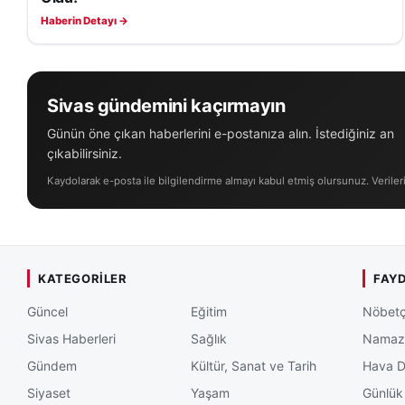
Haberin Detayı →
Sivas gündemini kaçırmayın
Günün öne çıkan haberlerini e-postanıza alın. İstediğiniz an
çıkabilirsiniz.
Kaydolarak e-posta ile bilgilendirme almayı kabul etmiş olursunuz. Veriler
KATEGORILER
FAYD
Güncel
Eğitim
Nöbetç
Sivas Haberleri
Sağlık
Namaz 
Gündem
Kültür, Sanat ve Tarih
Hava 
Siyaset
Yaşam
Günlük