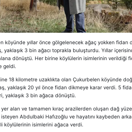
en köyünde yıllar önce gölgelenecek ağaç yokken fidan 
, yaklaşık 3 bin ağacı toprakla buluşturdu. Yıllar içerisin
lana dönüştü. Her birine köylülerin isimlerinin verildiği fi
e geldi.
ine 18 kilometre uzaklıkta olan Çukurbelen köyünde do
ş, yaklaşık 20 yıl önce fidan dikmeye karar verdi. 5 fida
ri, yaklaşık 3 bin ağaca dönüştü.
a yer alan ve tamamen kıraç arazilerden oluşan dağ yüz
isteyen Abdulbaki Hafızoğlu ve hayatını kaybeden arka
 köylülerinin isimlerini ağaca verdi.