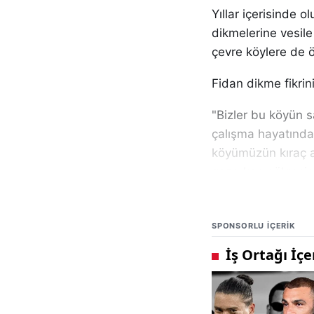
Yıllar içerisinde o
dikmelerine vesile
çevre köylere de ö
Fidan dikme fikrin
"Bizler bu köyün s
çalışma hayatınd
köyümüzün kıraç a
gezerken gölgesind
üzüntüsü içinde ka
için fikir beyan et
SPONSORLU IÇERIK
diktik. Bu 5 fidan
bana birkaç tane d
Burada ağaç dikme
ağaçları diktik. K
görenler de heves