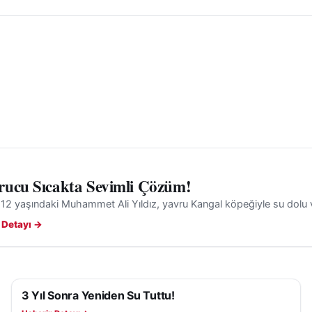
di.
ucu Sıcakta Sevimli Çözüm!
 12 yaşındaki Muhammet Ali Yıldız, yavru Kangal köpeğiyle su dolu var
 Detayı →
3 Yıl Sonra Yeniden Su Tuttu!
YAŞAM