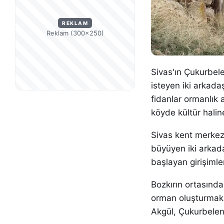
REKLAM
Reklam (300×250)
Sivas'ın Çukurbel
isteyen iki arkadaş
fidanlar ormanlık a
köyde kültür halin
Sivas kent merkez
büyüyen iki arkada
başlayan girişimle
Bozkırın ortasınd
orman oluşturmak 
Akgül, Çukurbelenli