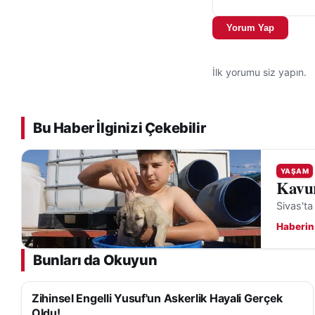
ifadelerine yer ver
Yorum Yap
İlk yorumu siz yapın.
Bu Haber İlginizi Çekebilir
YAŞAM
Kavur
Sivas'ta
Haberin
Bunları da Okuyun
Zihinsel Engelli Yusuf'un Askerlik Hayali Gerçek
YAŞAM
Oldu!