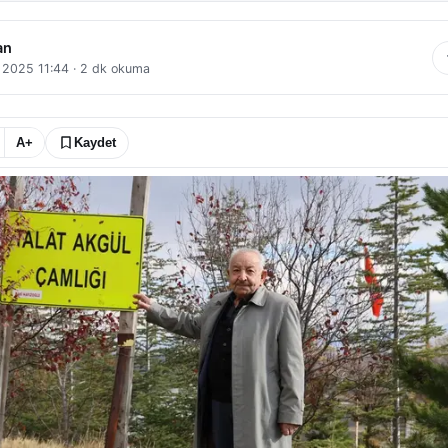
an
k 2025 11:44
·
2
dk okuma
A+
Kaydet