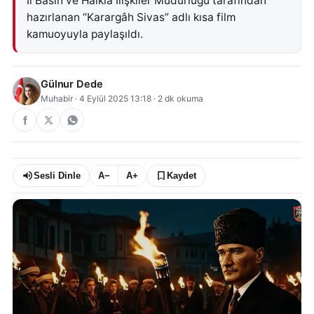
İl Basın ve Halkla İlişkiler Müdürlüğü tarafından
hazırlanan “Karargâh Sivas” adlı kısa film
kamuoyuyla paylaşıldı.
Gülnur Dede
Muhabir
·
4 Eylül 2025 13:18
·
2
dk okuma
Sesli Dinle
A−
A+
Kaydet