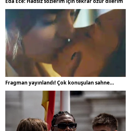
üretimi pratiği, bu yıl yapay zekâ tabanlı
prodüksiyonla yeni bir eşiğe taşınmış durumda.
Eserin kamuoyuna duyurulmasında “Sivas’ın Millî
Mücadele’deki
karargâh şehir
kimliği” anlatısı
merkeze alınıyor; film, bu kimliği hem tarihsel veriyle
hem de çağdaş estetikle görünür kılıyor.
“Karargâh Sivas” nerede izleniyor?
Yapım, Sivas
Valiliği’nin resmî hesapları üzerinden yayımlandı;
aynı içerik YouTube’da da “️ Karargâh ‘Sivas’”
başlığıyla yer alıyor. Dijital platformlardaki
paylaşımlar üzerinden geniş kitlelere ulaşması
hedefleniyor.
YouTube
Birincisi, film tarihî bilginin
yaygınlaştırılmasına
erişilebilir bir dil
ve
kısa
form
üzerinden katkı sunuyor. İkincisi,
yapay