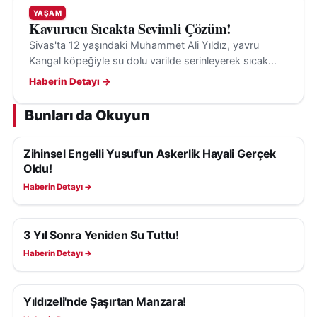
YAŞAM
Kavurucu Sıcakta Sevimli Çözüm!
Sivas'ta 12 yaşındaki Muhammet Ali Yıldız, yavru
Kangal köpeğiyle su dolu varilde serinleyerek sıcak
havanın etkisini hafifletiyor.
Haberin Detayı →
Bunları da Okuyun
Zihinsel Engelli Yusuf'un Askerlik Hayali Gerçek
YAŞAM
Oldu!
Haberin Detayı →
3 Yıl Sonra Yeniden Su Tuttu!
YAŞAM
Haberin Detayı →
Yıldızeli'nde Şaşırtan Manzara!
YAŞAM