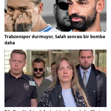
Sivas Kongresi, Erzurum Kongresi’nde kabul edilen
ilkeleri tüm millete teşmil ederek ulusal ölçekte bir
çerçeveye taşıması ve “
manda ve himaye kabul
edilemez
” yaklaşımını siyasal bir program hâline
getirmesiyle öne çıkar. Kongre, 4 Eylül’de açılıp 11
Eylül’de tamamlanmış; yeni devletin kuruluş
sürecinde temel referanslardan biri olarak tarihe
geçmiştir. Kongrenin yapıldığı bina ise bugün
Sivas
Kongresi ve Etnografya Müzesi
olarak hizmet
veriyor.
Vikipedi
Kısa filmin dolaşıma girmesi, Sivas’ta her yıl
4
Eylül
haftasında yükselen hafıza ve anma
gündemiyle de örtüşüyor. Sivas Valiliği’nin uzun
süredir yürüttüğü kültür–tarih odaklı görsel içerik