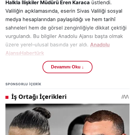
Halkla İlişkiler Müdürü Eren Karaca
üstlendi.
Valiliğin açıklamasında, eserin Sivas Valiliği sosyal
medya hesaplarından paylaşıldığı ve hem tarihî
sahneleri hem de görsel zenginliğiyle dikkat çektiği
vurgulandı. Bu bilgiler Anadolu Ajansı başta olmak
üzere yerel–ulusal basında yer aldı.
Anadolu
Ajansı
Habertürk
Film, Mustafa Kemal Atatürk’ün
Erzurum’dan Sivas’a
Devamını Oku ↓
gelişi
,
Sivas’ta geçen 108 gün
ve
4–11 Eylül
1919
tarihlerinde gerçekleştirilen Sivas Kongresi’nin
SPONSORLU IÇERIK
tarihsel önemini kısa bir anlatıda birleştiriyor.
Kurgunun hedefi; Millî Mücadele’nin şanlı hatırasını
gelecek nesillere aktarmak ve
yapay zekâ
teknolojilerinin
kültürel mirasın görünür kılınmasında
nasıl bir araç olabileceğini göstermek.
Anadolu
Ajansı