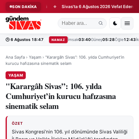
enmanda Ter Döktü
Sivas'ta 6 Ağustos 2026 Vefat Edenler
SON DAKİKA
◆
◆
🕒
6 Ağustos 18:47
İmsak
03:40
Güneş
05:28
Öğle
12:43
İ
NAMAZ
Ana Sayfa
›
Yaşam
›
"Karargâh Sivas”: 106. yılda Cumhuriyet’in
kurucu hafızasına sinematik selam
YAŞAM
"Karargâh Sivas”: 106. yılda
Cumhuriyet’in kurucu hafızasına
sinematik selam
ÖZET
Sivas Kongresi’nin 106. yıl dönümünde Sivas Valiliği