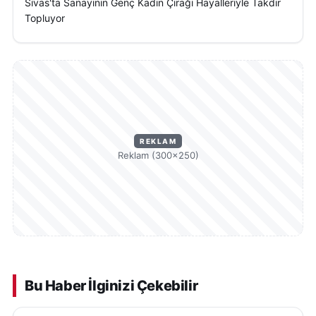
Sivas'ta Sanayinin Genç Kadın Çırağı Hayalleriyle Takdir
Topluyor
REKLAM
Reklam (300×250)
Bu Haber İlginizi Çekebilir