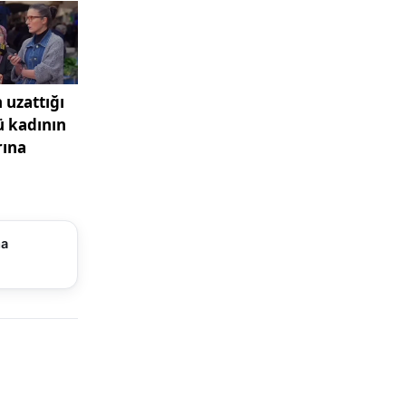
larda,
lerin
ğü
aliyetler,
iyetleri,
arına
irilecek.
ma
 Adliyesi
ler
leki