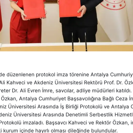
nde düzenlenen protokol imza törenine Antalya Cumhuriy
li Kahveci ve Akdeniz Üniversitesi Rektörü Prof. Dr. Öz
ter Dr. Ali Evren İmre, savcılar, adliye müdürleri katıldı
 Özkan, Antalya Cumhuriyet Başsavcılığına Bağlı Ceza İ
niz Üniversitesi Arasında İş Birliği Protokolü ve Antalya
kdeniz Üniversitesi Arasında Denetimli Serbestlik Hizmetl
i Protokolü imzaladı. Başsavcı Kahveci ve Rektör Özkan,
ki kurum içinde hayırlı olması dileğinde bulundular.