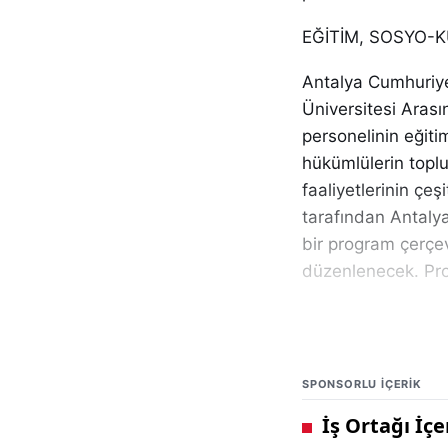
EĞİTİM, SOSYO-
Antalya Cumhuriyet
Üniversitesi Arası
personelinin eğitim
hükümlülerin toplu
faaliyetlerinin çeş
tarafından Antalya
bir program çerçev
düzenlenecek. Proto
HÜKÜMLÜLERİ TO
Antalya Cumhuriyet
SPONSORLU IÇERIK
Serbestlik Hizmetl
tedbiri uygulanan 
sağlayarak suç iş