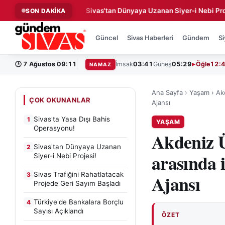
 Operasyonu!
Sivas'tan Dünyaya Uzanan Siyer-i Nebi Projesi!
SON DAKİKA
◆
Güncel
Sivas Haberleri
Gündem
Si
🕒
7 Ağustos 09:11
İmsak
03:41
Güneş
05:29
Öğle
12:
NAMAZ
Ana Sayfa
›
Yaşam
›
Akd
ÇOK OKUNANLAR
Ajansı
Sivas'ta Yasa Dışı Bahis
1
YAŞAM
Operasyonu!
Akdeniz Ün
Sivas'tan Dünyaya Uzanan
2
arasında 
Siyer-i Nebi Projesi!
Sivas Trafiğini Rahatlatacak
3
Ajansı
Projede Geri Sayım Başladı
Türkiye'de Bankalara Borçlu
4
Sayısı Açıklandı
ÖZET