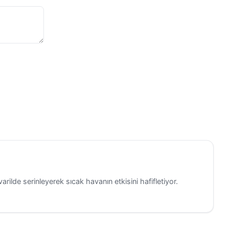
 araştırma-
 yönelik
acak ve
ağlantısı
kler
na uygun
uk
syal destek
resim,
ilde serinleyerek sıcak havanın etkisini hafifletiyor.
ıda