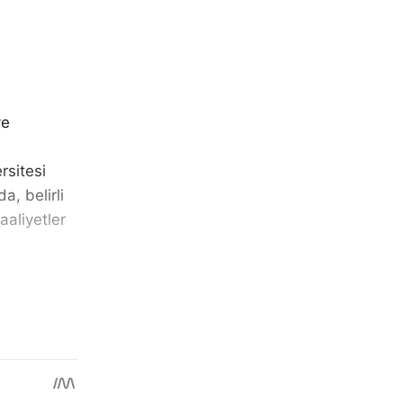
ve
rsitesi
, belirli
aaliyetler
li
rbestlik
tkı
ılmaları