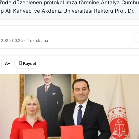
i’nde düzenlenen protokol imza törenine Antalya Cumhu
p Ali Kahveci ve Akdeniz Üniversitesi Rektörü Prof. Dr.
t 2025 00:25
·
4
dk okuma
A+
Kaydet