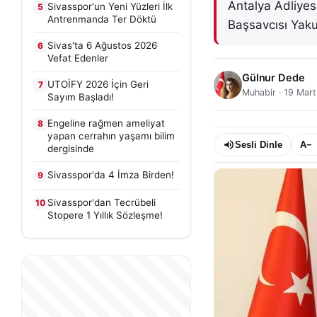
Antalya Adliyes
Sivasspor'un Yeni Yüzleri İlk
5
Antrenmanda Ter Döktü
Başsavcısı Yaku
Sivas'ta 6 Ağustos 2026
6
Vefat Edenler
Gülnur Dede
UTOİFY 2026 İçin Geri
7
Muhabir
·
19 Mar
Sayım Başladı!
Engeline rağmen ameliyat
8
yapan cerrahın yaşamı bilim
Sesli Dinle
A−
dergisinde
Sivasspor'da 4 İmza Birden!
9
Sivasspor'dan Tecrübeli
10
Stopere 1 Yıllık Sözleşme!