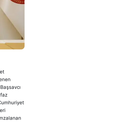
et
lenen
. Başsavcı
nfaz
 Cumhuriyet
eri
 imzalanan