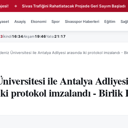
Sivas Trafiğini Rahatlatacak Projede Geri Sayım Başladı
T
◆
◆
yaset
Asayiş
Ekonomi
Spor
Sivasspor Haberleri
Eğitim
Sağl
43
İkindi
16:34
Akşam
19:46
Yatsı
21:17
eniz Üniversitesi ile Antalya Adliyesi arasında iki protokol imzalandı - Bi
iversitesi ile Antalya Adliyes
iki protokol imzalandı - Birlik