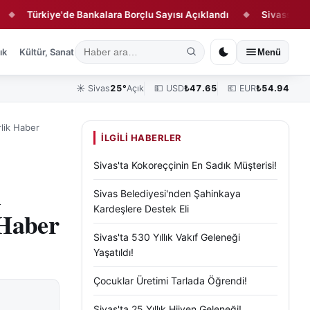
ürkiye'de Bankalara Borçlu Sayısı Açıklandı
Sivasspor'un Yeni 
◆
ık
Kültür, Sanat ve Tarih
Yaşam
Sivas Vefat Edenler
Köşe Yazılar
Menü
☀️
Sivas
25°
Açık
💵 USD
₺
47.65
💶 EUR
₺
54.94
rlik Haber
İLGILI HABERLER
Sivas'ta Kokoreççinin En Sadık Müşterisi!
i
Sivas Belediyesi'nden Şahinkaya
Kardeşlere Destek Eli
 Haber
Sivas'ta 530 Yıllık Vakıf Geleneği
Yaşatıldı!
Çocuklar Üretimi Tarlada Öğrendi!
Sivas'ta 25 Yıllık Hijyen Geleneği!