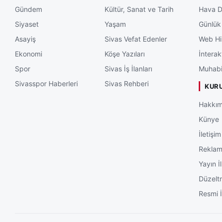
yükümlülerin madde
Gündem
Kültür, Sanat ve Tarih
Hava 
standartlarını yük
Siyaset
Yaşam
Günlük
amacıyla, belirli b
Asayiş
Sivas Vefat Edenler
Web Hi
Akdeniz Üniversite
Ekonomi
Köşe Yazıları
İnterak
ve eğitimler düze
Spor
Sivas İş İlanları
Muhabi
faydalandırılmalar
Sivasspor Haberleri
Sivas Rehberi
alanında araştırma
KUR
konusunda psikiyat
Hakkım
ergoterapi vb. al
Künye
seminerler gerçek
İletişim
süreçlerine katkı 
Rekla
hızlandırmak amac
Yayın İl
kullanılmasını sağ
görüşme ve grup ça
Düzelt
Resmi İ
BİLGİLENDİRME S