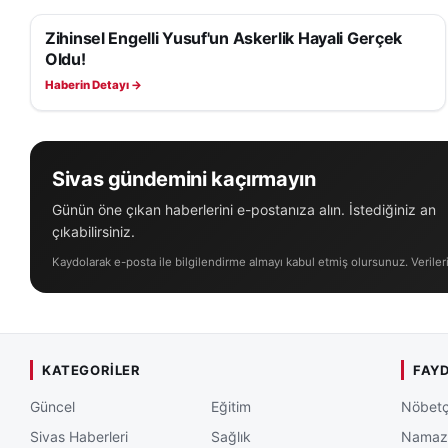
Zihinsel Engelli Yusuf'un Askerlik Hayali Gerçek
YAŞAM
Çocuklara Yönelik
Oldu!
çocuklara yazarlık
Haberin Detayı →
görsel sanatlar gi
yeteneklerini geli
çocuklara yönelik 
Sivas gündemini kaçırmayın
düzenlenecek olan “
yapılacak, çeşitli 
Günün öne çıkan haberlerini e-postanıza alın. İstediğiniz an
Yeterlik Kurumuna 
çıkabilirsiniz.
almalarını ve ücret
Kaydolarak e-posta ile bilgilendirme almayı kabul etmiş olursunuz. Veriler
üniversite kütüpha
ulaşabilecek.
BAĞIMLILIKLA M
KATEGORILER
FAYD
ÇALIŞMALARI
Güncel
Eğitim
Nöbetç
Bağımlılıkla Müca
Sivas Haberleri
Sağlık
Namaz 