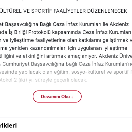
KÜLTÜREL VE SPORTİF FAALİYETLER DÜZENLENECEK
 Başsavcılığına Bağlı Ceza İnfaz Kurumları ile Akdeniz
nda İş Birliği Protokolü kapsamında Ceza İnfaz Kurumları
 ve iyileştirme faaliyetlerine olan katkılarını geliştirmek 
ma yeniden kazandırılmaları için uygulanan iyileştirme
itliliğini ve etkinliğini artırmak amaçlanıyor. Akdeniz Ünive
 Cumhuriyet Başsavcılığına bağlı Ceza İnfaz Kurumları’nda
esinde yapılacak olan eğitim, sosyo-kültürel ve sportif f
kol 2 (iki) yıl süreyle geçerli olacak.
PLUMA KAZANDIRILMASI ÇALIŞMALARI
Devamını Oku ↓
 Başsavcılığı ile Akdeniz Üniversitesi Arasında Denetim
eri Alanında İş Birliği Protokolü kapsamında denetimli se
yükümlülerin ve eski hükümlülerin kişisel gelişimlerine ka
lemelerinin önüne geçilmesi ve yeniden topluma kazandır