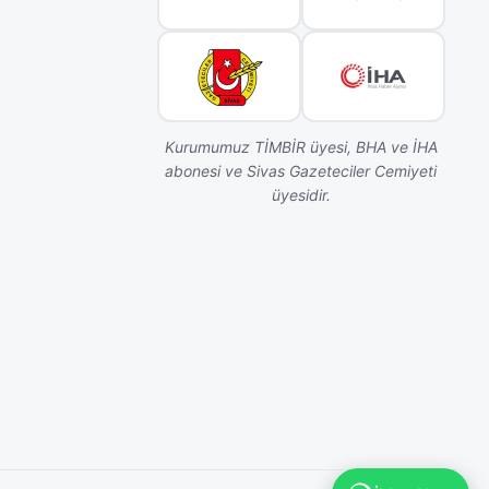
 yaşam
arı
i yapılacak.
er, söyleşi
Kurumumuz TİMBİR üyesi, BHA ve İHA
ele
abonesi ve Sivas Gazeteciler Cemiyeti
 mücadele
üyesidir.
berlik,
e
tasyon
eşmelerini
afından
ireysel
ak.