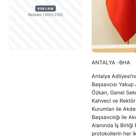
REKLAM
Reklam (300×250)
ANTALYA -BHA
Antalya Adliyesi’
Başsavcısı Yakup A
Özkan, Genel Sekre
Kahveci ve Rektör
Kurumları ile Akde
Başsavcılığı ile A
Alanında İş Birliğ
protokollerin her i