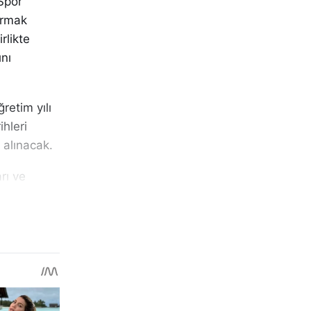
Spor
ırmak
rlikte
ını
retim yılı
ihleri
 alınacak.
rı ve
kte
liler
cel