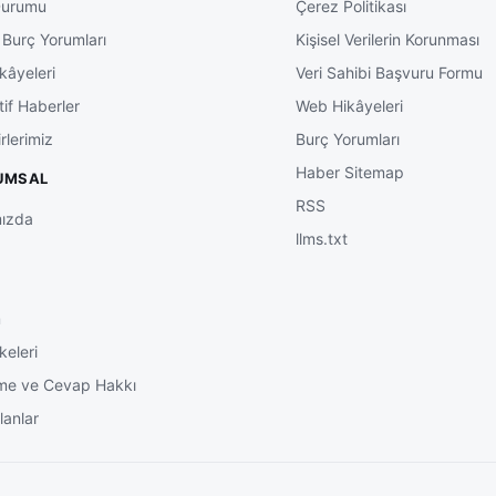
Durumu
Çerez Politikası
 Burç Yorumları
Kişisel Verilerin Korunması
kâyeleri
Veri Sahibi Başvuru Formu
tif Haberler
Web Hikâyeleri
rlerimiz
Burç Yorumları
Haber Sitemap
UMSAL
RSS
ızda
llms.txt
m
keleri
me ve Cevap Hakkı
lanlar