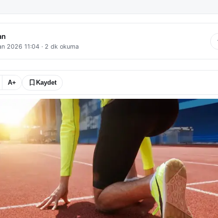
an
an 2026 11:04
·
2
dk okuma
A+
Kaydet