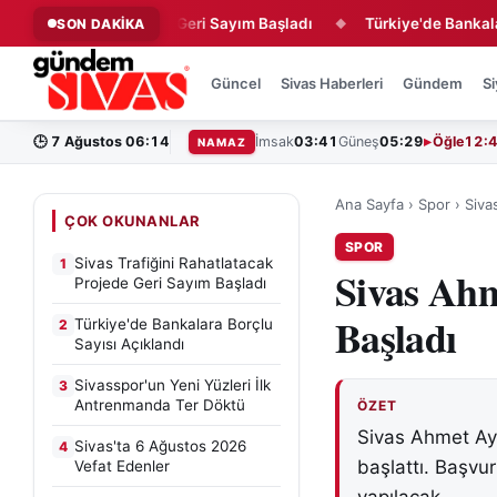
atlatacak Projede Geri Sayım Başladı
Türkiye'de Bankalara Borç
SON DAKİKA
◆
Güncel
Sivas Haberleri
Gündem
Si
🕒
7 Ağustos 06:14
İmsak
03:41
Güneş
05:29
Öğle
12:
NAMAZ
Ana Sayfa
›
Spor
›
Siva
ÇOK OKUNANLAR
SPOR
Sivas Trafiğini Rahatlatacak
1
Sivas Ahm
Projede Geri Sayım Başladı
Başladı
Türkiye'de Bankalara Borçlu
2
Sayısı Açıklandı
Sivasspor'un Yeni Yüzleri İlk
3
Antrenmanda Ter Döktü
ÖZET
Sivas Ahmet Ayık
Sivas'ta 6 Ağustos 2026
4
başlattı. Başvu
Vefat Edenler