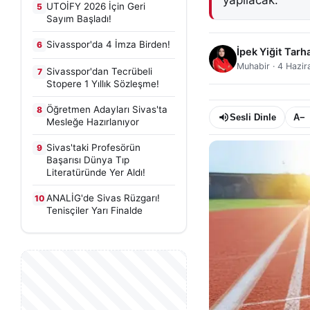
yapılacak.
UTOİFY 2026 İçin Geri
5
Sayım Başladı!
Sivasspor'da 4 İmza Birden!
6
İpek Yiğit Tarh
Muhabir
·
4 Hazir
Sivasspor'dan Tecrübeli
7
Stopere 1 Yıllık Sözleşme!
Öğretmen Adayları Sivas'ta
8
Sesli Dinle
A−
Mesleğe Hazırlanıyor
Sivas'taki Profesörün
9
Başarısı Dünya Tıp
Literatüründe Yer Aldı!
ANALİG'de Sivas Rüzgarı!
10
Tenisçiler Yarı Finalde