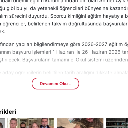
ındaki önemli eğitim kurumlarından biri olan Ahmet Ayık 
duğu gibi bu yıl da yetenekli öğrencileri bünyesine kazand
lım sürecini duyurdu. Sporcu kimliğini eğitim hayatıyla bi
n öğrenciler, belirlenen takvim doğrultusunda başvurular
ek.
fından yapılan bilgilendirmeye göre 2026-2027 eğitim öğ
arının başvuru işlemleri 1 Haziran ile 26 Haziran 2026 tar
tirilecek. Başvuruların tamamı e-Okul sistemi üzerinden
aday öğrencilerin belirtilen tarih aralığını dikkate almala
nda tamamlamaları gerekiyor. Eğitim hayatını sporla birli
Devamını Oku ↓
 öğrenciler için bu süreç büyük önem taşıyor.
gençlik alanındaki gelişmeleri takip eden öğrenciler ve ve
s.com üzerindeki eğitim haberleri içeriklerinden de gün
or.