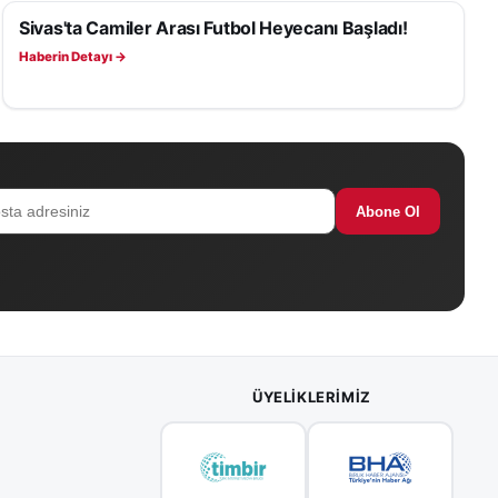
Sivas'ta Camiler Arası Futbol Heyecanı Başladı!
SPOR
Haberin Detayı →
Abone Ol
ÜYELIKLERIMIZ