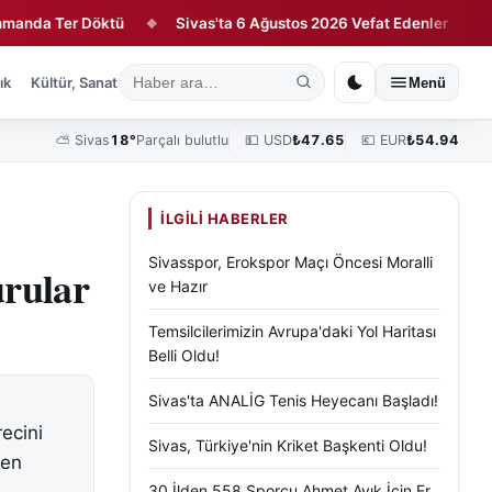
 Ter Döktü
Sivas'ta 6 Ağustos 2026 Vefat Edenler
UTOİFY
◆
◆
ık
Kültür, Sanat ve Tarih
Yaşam
Sivas Vefat Edenler
Köşe Yazılar
Menü
⛅
Sivas
18°
Parçalı bulutlu
💵 USD
₺
47.65
💶 EUR
₺
54.94
İLGILI HABERLER
Sivasspor, Erokspor Maçı Öncesi Moralli
urular
ve Hazır
Temsilcilerimizin Avrupa'daki Yol Haritası
Belli Oldu!
Sivas'ta ANALİG Tenis Heyecanı Başladı!
ecini
Sivas, Türkiye'nin Kriket Başkenti Oldu!
den
30 İlden 558 Sporcu Ahmet Ayık İçin Er