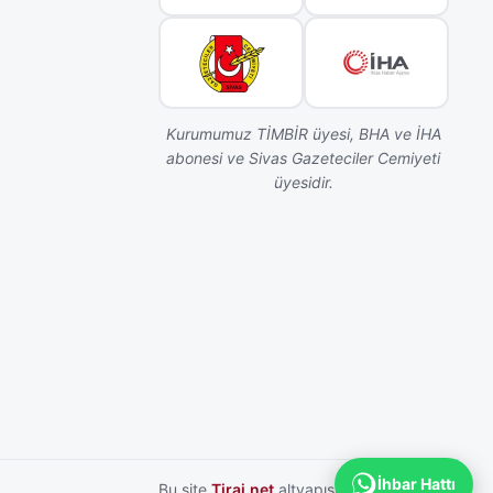
Kurumumuz TİMBİR üyesi, BHA ve İHA
abonesi ve Sivas Gazeteciler Cemiyeti
üyesidir.
İhbar Hattı
Bu site
Tiraj.net
altyapısı ile hazırlanmıştır.