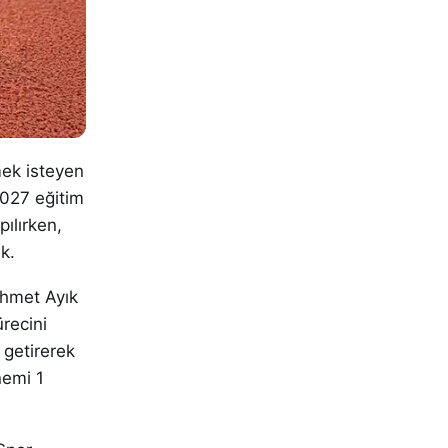
mek isteyen
2027 eğitim
pılırken,
k.
Ahmet Ayık
recini
 getirerek
nemi 1