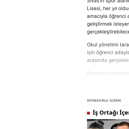
Sivas’ın spor alan
Lisesi, her yıl ol
amacıyla öğrenci a
geliştirmek isteye
gerçekleştirebilec
Okul yönetimi tara
için öğrenci adayl
arasında gerçekleş
Başvuru sürecinde 
işlemlerini zamanı
sürdürmek isteyen
SPONSORLU IÇERIK
Sivas’ta eğitim ve 
ayrıca gundemsiva
bilgilere ulaşabiliy