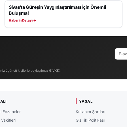
Sivas'ta Güreşin Yaygınlaştırılması İçin Önemli
SPOR
Buluşma!
Haberin Detayı →
iniz üçüncü kişilerle paylaşılmaz (KVKK).
ALI
YASAL
i Eczaneler
Kullanım Şartları
Vakitleri
Gizlilik Politikası