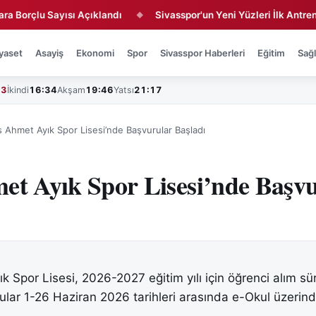
lu Sayısı Açıklandı
Sivasspor'un Yeni Yüzleri İlk Antrenmanda
◆
yaset
Asayiş
Ekonomi
Spor
Sivasspor Haberleri
Eğitim
Sağl
43
İkindi
16:34
Akşam
19:46
Yatsı
21:17
s Ahmet Ayık Spor Lisesi’nde Başvurular Başladı
et Ayık Spor Lisesi’nde Başv
 Spor Lisesi, 2026-2027 eğitim yılı için öğrenci alım sür
rular 1-26 Haziran 2026 tarihleri arasında e-Okul üzerin