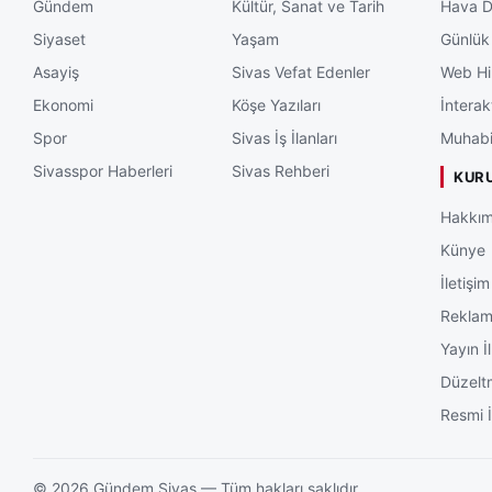
Gündem
Kültür, Sanat ve Tarih
Hava 
Siyaset
Yaşam
Günlük
Asayiş
Sivas Vefat Edenler
Web Hi
Ekonomi
Köşe Yazıları
İnterak
Spor
Sivas İş İlanları
Muhabi
Sivasspor Haberleri
Sivas Rehberi
KUR
Hakkım
Künye
İletişim
Rekla
Yayın İl
Düzelt
Resmi İ
©
2026
Gündem Sivas — Tüm hakları saklıdır.