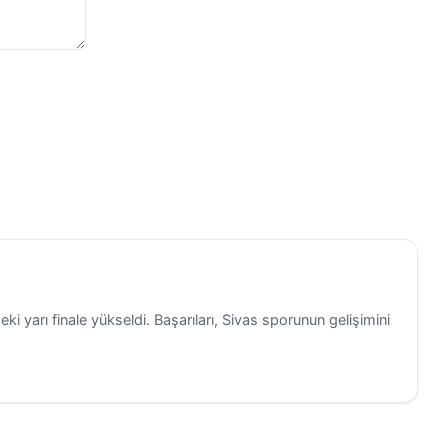
na gerekli
ere hem
urada
larından da
geleceğin
 eğitim
ariyer
eki yarı finale yükseldi. Başarıları, Sivas sporunun gelişimini
ler e-Okul
se 1-12