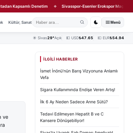
 Kapsamlı Denetim
Sivasspor-Esenler Erokspor Maçının Hakemi 
◆
ık
Kültür, Sanat ve Tarih
Yaşam
Sivas Vefat Edenler
Köşe Yazılar
Menü
☀️
Sivas
29°
Açık
💵 USD
₺
47.65
💶 EUR
₺
54.94
İLGILI HABERLER
İsmet İnönü'nün Barış Vizyonuna Anlamlı
Vefa
Sigara Kullanımında Endişe Veren Artış!
İlk 6 Ay Neden Sadece Anne Sütü?
Tedavi Edilmeyen Hepatit B ve C
m ve
Kansere Dönüşebiliyor!
ara
Sivas'ta Uyanık Şah Damarı Ameliyatı!