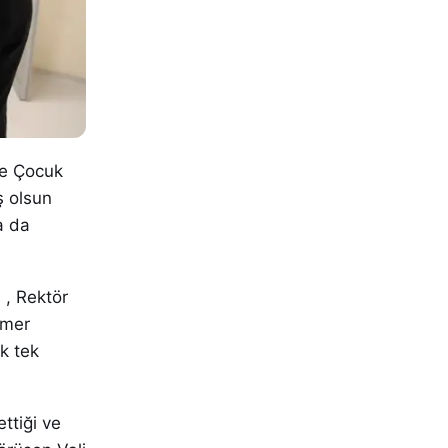
ve Çocuk
ş olsun
na da
 , Rektör
amer
k tek
ttiği ve