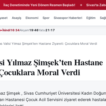
 Denetiminde Yeni Dönem Resmen Başladı!
Sivas'ta Zabıtadan
◆
yaset
Asayiş
Ekonomi
Spor
Sivasspor Haberleri
Eğitim
Sağl
3
İkindi
16:34
Akşam
19:46
Yatsı
21:17
as Valisi Yılmaz Şimşek’ten Hastane Ziyareti: Çocuklara Moral Verdi
isi Yılmaz Şimşek’ten Hastane
 Çocuklara Moral Verdi
lmaz Şimşek , Sivas Cumhuriyet Üniversitesi Kadın Doğu
arı Hastanesi Çocuk Acil Servisini ziyaret ederek hastal