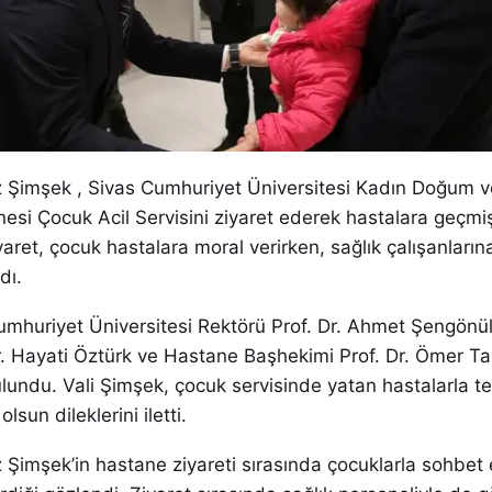
az Şimşek , Sivas Cumhuriyet Üniversitesi Kadın Doğum 
nesi Çocuk Acil Servisini ziyaret ederek hastalara geçmi
 Ziyaret, çocuk hastalara moral verirken, sağlık çalışanları
dı.
umhuriyet Üniversitesi Rektörü Prof. Dr. Ahmet Şengönül
Dr. Hayati Öztürk ve Hastane Başhekimi Prof. Dr. Ömer T
lundu. Vali Şimşek, çocuk servisinde yatan hastalarla te
lsun dileklerini iletti.
z Şimşek’in hastane ziyareti sırasında çocuklarla sohbet e