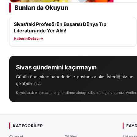
Bunları da Okuyun
Sivas'taki Profesörün Başarısı Dünya Tıp
SAĞLIK
Literatüründe Yer Aldı!
Haberin Detayı →
Sivas gündemini kaçırmayın
Günün öne çıkan haberlerini e-postanıza alın. İstediğiniz an
çıkabilirsiniz.
Kaydolarak e-posta ile bilgilendirme almayı kabul etmiş olursunuz. Veriler
KATEGORILER
FAYD
Güncel
Eğitim
Nöbetç