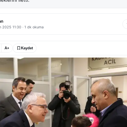
klerini iletti.
an
n 2025 11:30
·
1
dk okuma
A+
Kaydet