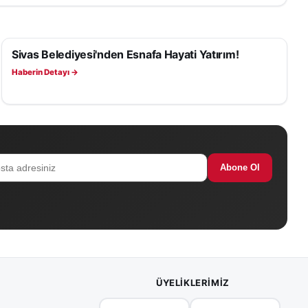
Sivas Belediyesi'nden Esnafa Hayati Yatırım!
SAĞLIK
Haberin Detayı →
Abone Ol
ÜYELIKLERIMIZ