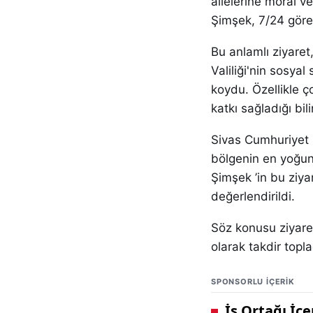
ailelerine moral v
Şimşek, 7/24 görev
Bu anlamlı ziyaret
Valiliği'nin sosya
koydu. Özellikle ç
katkı sağladığı bili
Sivas Cumhuriyet 
bölgenin en yoğun 
Şimşek ’in bu ziya
değerlendirildi.
Söz konusu ziyaret
olarak takdir topla
SPONSORLU IÇERIK