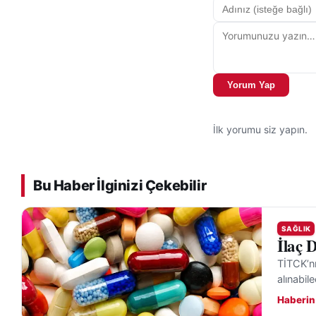
Yorum Yap
İlk yorumu siz yapın.
Bu Haber İlginizi Çekebilir
SAĞLIK
İlaç 
TİTCK’nı
alınabil
Haberin