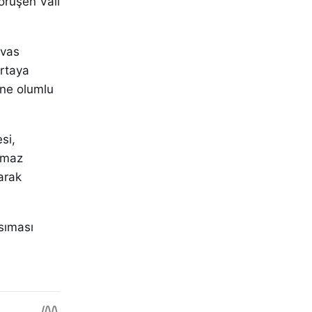
görüşen Vali
ivas
ortaya
ine olumlu
si,
ılmaz
arak
sıması