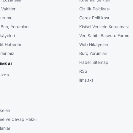
Vakitleri
Gizlilik Politikası
Durumu
Çerez Politikası
 Burç Yorumları
Kişisel Verilerin Korunması
kâyeleri
Veri Sahibi Başvuru Formu
tif Haberler
Web Hikâyeleri
rlerimiz
Burç Yorumları
Haber Sitemap
UMSAL
RSS
ızda
llms.txt
m
keleri
me ve Cevap Hakkı
lanlar