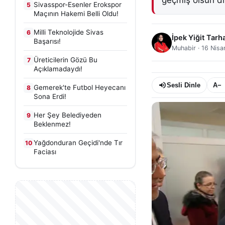
geçmiş olsun dile
Sivasspor-Esenler Erokspor
5
Maçının Hakemi Belli Oldu!
Milli Teknolojide Sivas
6
İpek Yiğit Tarh
Başarısı!
Muhabir
·
16 Nisa
Üreticilerin Gözü Bu
7
Açıklamadaydı!
Sesli Dinle
A−
Gemerek'te Futbol Heyecanı
8
Sona Erdi!
Her Şey Belediyeden
9
Beklenmez!
Yağdonduran Geçidi'nde Tır
10
Faciası