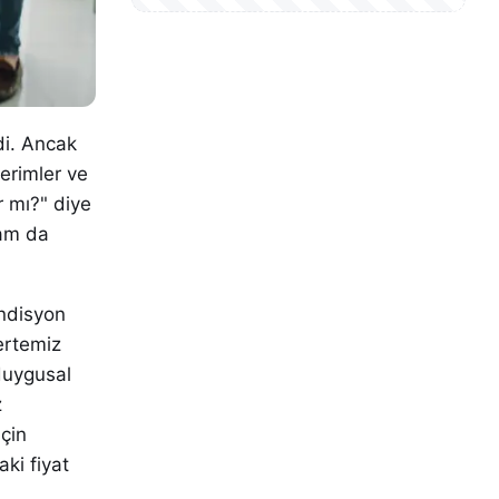
di. Ancak
terimler ve
r mı?" diye
tam da
ondisyon
ertemiz
duygusal
z
çin
aki fiyat