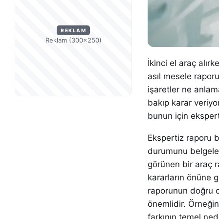
REKLAM
Reklam (300×250)
İkinci el araç alı
asıl mesele raporu
işaretler ne anlam
bakıp karar veriyo
bunun için eksper
Ekspertiz raporu b
durumunu belgeley
görünen bir araç 
kararların önüne g
raporunun doğru
önemlidir. Örneğin
farkının temel ned