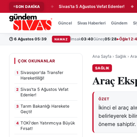
er Hareketliliği!
Sivas'ta 5 Ağustos Vefat Edenler!
Tarım
SON DAKİKA
◆
◆
Güncel
Sivas Haberleri
Gündem
Si
🕒
6 Ağustos 05:39
İmsak
03:40
Güneş
05:28
Öğle
12:
NAMAZ
Ana Sayfa
›
Sağlık
›
Ara
ÇOK OKUNANLAR
SAĞLIK
Sivasspor'da Transfer
1
Araç Eks
Hareketliliği!
Sivas'ta 5 Ağustos Vefat
2
Edenler!
ÖZET
Tarım Bakanlığı Harekete
3
İkinci el araç 
Geçti!
belirleyerek bil
TOKİ'den Yatırımcıya Büyük
4
öneme sahiptir.
Fırsat!