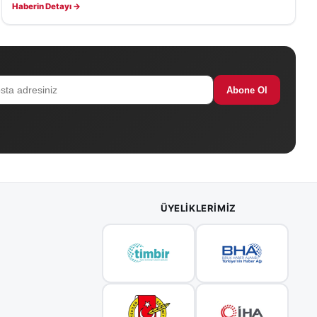
Haberin Detayı →
Abone Ol
ÜYELIKLERIMIZ