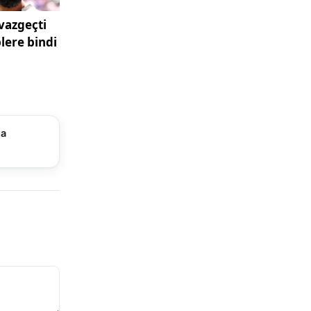
 ön-orta-
herhangi
nlik
ek için
l kusurlar
ma
şturmaz.
 önemli
şma
ir. Yani
 her zaman
e gereği
ıncak,
unu