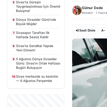
Sivas'ta Güreşin
5
Yaygınlaştırılması İçin Önemli
Gülnur Dede
Buluşma!
Muhabir
·
1 Hazir
Dünya Sivaslılar Günü'nde
6
Büyük Müjde!
Sesli Dinle
A−
Sivasspor Taraftarı İlk
7
Haftada Sessiz Kaldı!
Sivas'ta Sendikal Yapıda
8
Yeni Dönem!
5 Ağustos Dünya Sivaslılar
9
Günü: Sivas'ın Ortak Hafızası
Bugün Buluşuyor
Sivas merkezde su kesintisi
10
— 6 Ağustos Perşembe