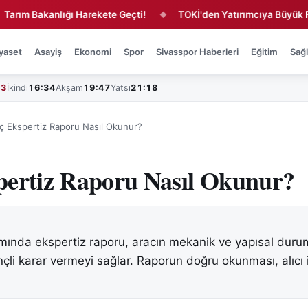
 Bakanlığı Harekete Geçti!
TOKİ'den Yatırımcıya Büyük Fırsat!
◆
yaset
Asayiş
Ekonomi
Spor
Sivasspor Haberleri
Eğitim
Sağl
43
İkindi
16:34
Akşam
19:47
Yatsı
21:18
ç Ekspertiz Raporu Nasıl Okunur?
pertiz Raporu Nasıl Okunur?
alımında ekspertiz raporu, aracın mekanik ve yapısal dur
inçli karar vermeyi sağlar. Raporun doğru okunması, alıcı i