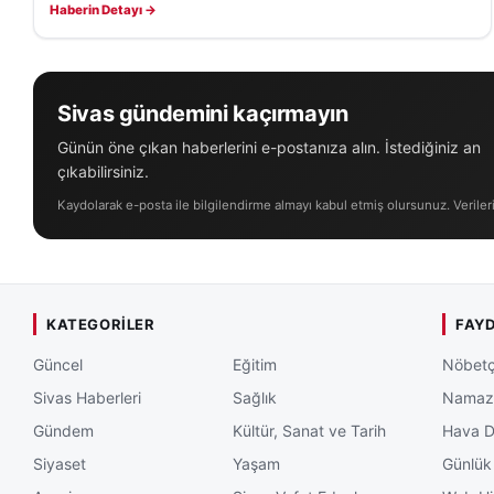
Haberin Detayı →
Sivas gündemini kaçırmayın
Günün öne çıkan haberlerini e-postanıza alın. İstediğiniz an
çıkabilirsiniz.
Kaydolarak e-posta ile bilgilendirme almayı kabul etmiş olursunuz. Veriler
KATEGORILER
FAYD
Güncel
Eğitim
Nöbetç
Sivas Haberleri
Sağlık
Namaz 
Gündem
Kültür, Sanat ve Tarih
Hava 
Siyaset
Yaşam
Günlük