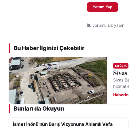
doğrudan etkiler. 
Yorum Yap
diskleri aşınmış" 
anlamına gelebilir
İlk yorumu siz yapın.
bulundurulmalıdır.
Bu Haber İlginizi Çekebilir
SAĞLIK
Sivas
Sivas Be
hizmetle
Haberin
Bunları da Okuyun
İsmet İnönü'nün Barış Vizyonuna Anlamlı Vefa
SAĞLIK