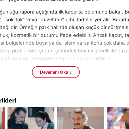
çoğunluğu rapora açtığında ilk kaporta bölümüne bakar. 
", "sök-tak" veya "düzeltme" gibi ifadeler yer alır. Burad
 değildir. Örneğin park halinde oluşan küçük bir sürtme 
luk, kozmetik bir durumu ifade edebilir. Ancak kaput, t
şasi bölgelerinde boya ya da işlem varsa konu çok daha 
ktada pratik kural şudur; çamurluk boyası genellikle pazar
şlemi ise aracı tamamen elemenin sebebi olabilir.
parçaların bulunması genellikle olumsuz algılanır ve ara
Devamını Oku ↓
olur. Aslında her değişen parça aynı önem derecesine 
far veya çamurluk gibi dış yüzey parçaların değişmesi sın
na karşın kaput, kapı içi, şasi ucu veya tavan gibi taşıyıc
değişim varsa aracın geçmişte ciddi darbe almış olabilec
apor inceleme sürecinde alıcının sorması gereken doğru 
neden değişmiş?" Zira küçük bir park kazasıyla değişen 
nrası değişen ön gövde parçaları aynı anlama gelmez.