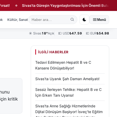
Sivas'ta Güreşin Yaygınlaştırılması İçin Önemli Buluşma!
◆
◆
ık
Kültür, Sanat ve Tarih
Yaşam
Sivas Vefat Edenler
Köşe Yazılar
Menü
☀️
Sivas
18°
Açık
💵 USD
₺
47.59
💶 EUR
₺
54.98
İLGILI HABERLER
Tedavi Edilmeyen Hepatit B ve C
Kansere Dönüşebiliyor!
Sivas'ta Uyanık Şah Damarı Ameliyatı!
Sessiz İlerleyen Tehlike: Hepatit B ve C
umunu
İçin Erken Tanı Uyarısı!
çin kritik
Sivas'ta Anne Sağlığı Hizmetlerinde
Dijital Dönüşüm Başlıyor! İsveç'te Eğitim