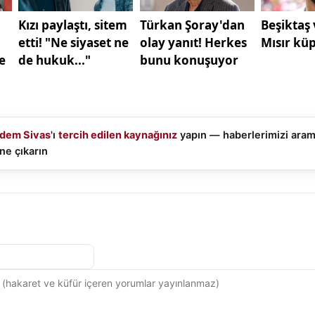
tiz raporunun en kritik bölümlerinden birisi. Çünkü şasi,
avan, aracın yapısal güvenliğini oluşturur. Bu bölgelerde 
 varsa konu artık yalnızca estetik değil, doğrudan güve
ktada araç içi parçaların önem durumlarını ayırt edebilm
ralı benimseyin: Kozmetik kusurlar fiyatı düşürür, yapısa
 etkiler.
dem Sivas
'ı
tercih edilen kaynağınız
yapın — haberlerimizi ara
üz motor performans yüzdesi tek başına bir hüküm olu
ne çıkarın
şına, motor tipine ve ölçüm koşullarına göre değişir. Asıl
yanındaki yorum kısmıdır: yağ kaçağı, duman atma, çalı
r süresi gibi mekanik bulgularla birlikte değerlendirilmelid
 her zaman "kötü araç" anlamına gelmez; %97 çıktısı ise
değildir.
akım ve yürüyen aksam kısmını detaylı bir şekilde incelem
rafın büyük bölümü burada saklanmış olabilir. Rot, sal
lataları ve disklerin durumu sürüş güvenliğini ve konfor