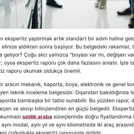
rken ekspertiz yaptırmak artık standart bir adım haline gel
 elinize aldıktan sonra başlıyor. Bu belgedeki rakamlar, 
a geliyor? Çoğu alıcı yalnızca "boyası var mı, değişen va
r; oysa ekspertiz raporu çok daha fazlasını anlatır. İşte 
tiz raporu okumak oldukça önemli.
ir aracın mekanik, kaporta, boya, elektronik ve genel k
en teknik inceleme belgesidir. Dışarıdan bakıldığında t
raporda bambaşka bir tablo sunabilir. Bu yüzden rapor, 
eçen ve alıcıyı bilinçlendiren en güçlü belgedir. Eksperti
 okunması
satılık araba
süreçlerinde doğru fiyatlandırma i
 aynı model, aynı yıl ve aynı kilometrede iki araç arasınd
eni çoğunlukla ekspertiz raporunda gizlidir.