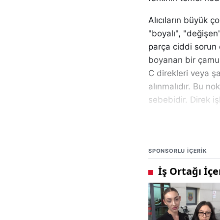
Alıcıların büyük 
"boyalı", "değişen
parça ciddi sorun
boyanan bir çamur
C direkleri veya 
alınmalıdır. Bu no
sebebidir. Direk i
Araçlarda değişen 
elenmesine sebep 
değildir. Tampon, 
SPONSORLU IÇERIK
işaret edebilir. Bu
yakın bölgelerde 
düşünülmelidir. R
şudur: "Bu parça 
önden çarpışma so