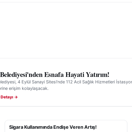
Raporda "ön takımda boşluk var", "arka amortisör zayıf"
gibi ifadeler görüyorsanız bunlar kısa vadede yüksek ma
. Bu tablo
araç değerleme
sürecinde mutlaka göz önün
 Belediyesi'nden Esnafa Hayati Yatırım!
lediyesi, 4 Eylül Sanayi Sitesi'nde 112 Acil Sağlık Hizmetleri İstasyonu
rine erişim kolaylaşacak.
 Detayı →
Sigara Kullanımında Endişe Veren Artış!
SAĞLIK