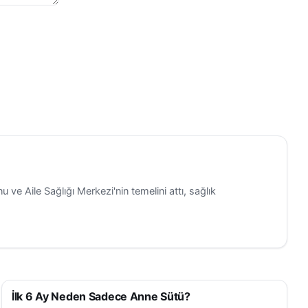
 veya "fren
sraf
de
 ve Aile Sağlığı Merkezi'nin temelini attı, sağlık
İlk 6 Ay Neden Sadece Anne Sütü?
SAĞLIK