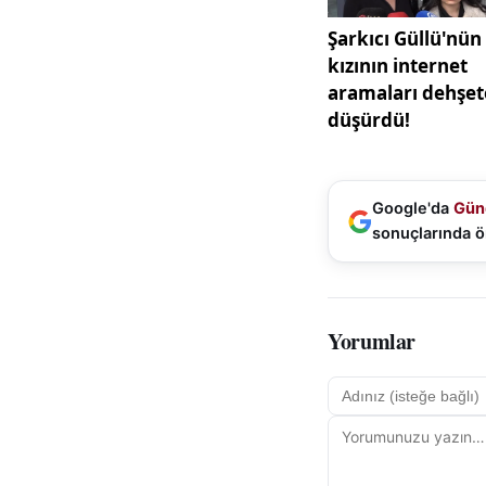
Bu parçalar eksper
arka direkler ve t
bir müdahale kaydı
meselesidir. Bu no
basit bir okuma ku
ise kararı doğrudan
Google'da
Gün
Raporda gördüğün
sonuçlarında ö
Bu oran; aracın ya
olan, bu rakamın 
düzensizliği, trige
Yorumlar
%85 motor çıktısı
"kusursuz" demek 
Birçok alıcı alt t
duymaz. Ancak mas
amortisör, fren ba