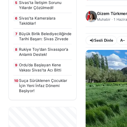
Sivas’ta İletişim Sorunu
5
Yıllardır Çözülmedi!
Gizem Türkme
Sivas’ta Kameralara
6
Muhabir
·
1 Hazir
Takıldılar!
Büyük Birlik Belediyeciliğinde
7
Tarihi Başarı: Sivas Zirvede
Sesli Dinle
A−
Rukiye Toy’dan Sivasspor’a
8
Anlamlı Destek!
Ordu’da Başlayan Kene
9
Vakası Sivas’ta Acı Bitti
Suça Sürüklenen Çocuklar
10
İçin Yeni İnfaz Dönemi
Başlıyor!