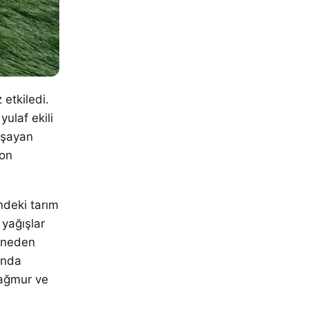
 etkiledi.
yulaf ekili
aşayan
ron
ndeki tarım
 yağışlar
a neden
'nda
yağmur ve