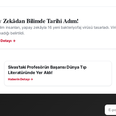
in yaşandığı Sivas'ta, üreticiler hava koşullarının normal
n, zarar gören alanlarda hasar tespit çalışmaları ve
sürüyor.
 Zekâdan Bilimde Tarihi Adım!
ilim insanları, yapay zekâyla 16 yeni bakteriyofaj virüsü tasarladı. Virü
z hava koşullarının devam etme ihtimaline karşı vatandaş
dığı belirtildi.
 kurumlar tarafından yapılan açıklamaları takip etmelerin
 Detayı →
or.
Sivas'taki Profesörün Başarısı Dünya Tıp
SAĞLIK
Literatüründe Yer Aldı!
Haberin Detayı →