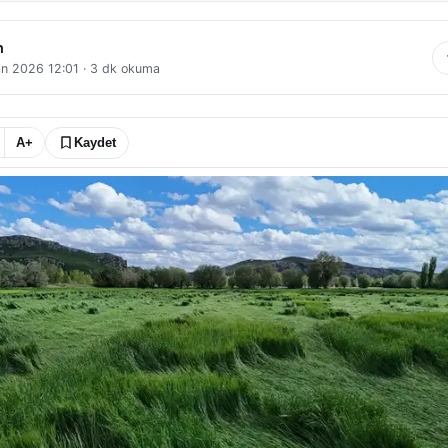
n
an 2026 12:01
·
3
dk okuma
A+
Kaydet