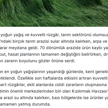
an yoğun yağış ve kuvvetli rüzgâr, tarım sektörünü olumsuz
ndaki birçok tarım arazisi sular altında kalırken, arpa ve 
zarar meydana geldi. 70 dönümlük arazide ürün kaybı y
put, hasat planlarının tamamen değiştiğini belirtirken, d
an zararın boyutunu gözler önüne serdi.
lın en yoğun yağışlarının yaşandığı günlerde, kent geneli
tkilendi. Özellikle son haftalarda etkisini artıran kuvvetli
ert rüzgârlar, ekili alanlarda ciddi zararların oluşmasın
timin önemli merkezlerinden biri olan Kızılırmak Havzası
 arazi su altında kalırken, bazı bölgelerde ise ürünler 
e tamamen yatmış durumda.