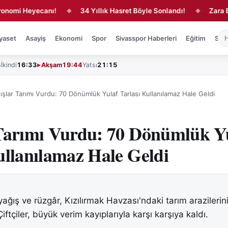
 Heyecanı!
34 Yıllık Hasret Böyle Sonlandı!
Zara Balının S
◆
◆
yaset
Asayiş
Ekonomi
Spor
Sivasspor Haberleri
Eğitim
Sağl
3
İkindi
16:33
Akşam
19:44
Yatsı
21:15
ışlar Tarımı Vurdu: 70 Dönümlük Yulaf Tarlası Kullanılamaz Hale Geldi
Tarımı Vurdu: 70 Dönümlük Y
ullanılamaz Hale Geldi
ağış ve rüzgâr, Kızılırmak Havzası'ndaki tarım arazilerin
Çiftçiler, büyük verim kayıplarıyla karşı karşıya kaldı.