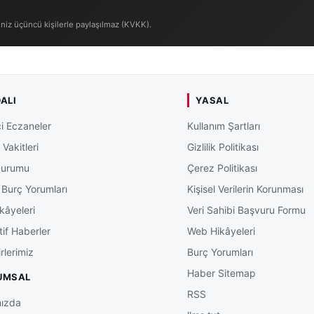
iniz üçüncü kişilerle paylaşılmaz (KVKK).
ALI
YASAL
i Eczaneler
Kullanım Şartları
Vakitleri
Gizlilik Politikası
Durumu
Çerez Politikası
 Burç Yorumları
Kişisel Verilerin Korunması
kâyeleri
Veri Sahibi Başvuru Formu
tif Haberler
Web Hikâyeleri
rlerimiz
Burç Yorumları
Haber Sitemap
UMSAL
RSS
ızda