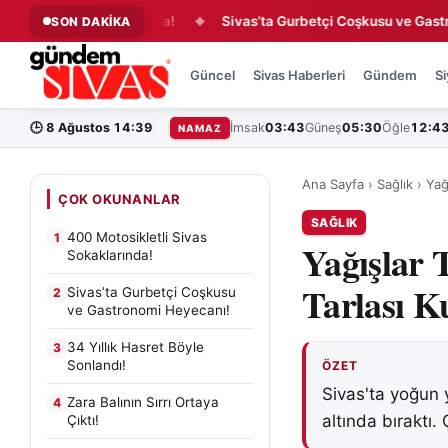
 Sivas Sokaklarında!
Sivas’ta Gurbetçi Coşkusu ve Gastronomi
SON DAKİKA
◆
Güncel
Sivas Haberleri
Gündem
Si
🕒
8 Ağustos 14:39
İmsak
03:43
Güneş
05:30
Öğle
12:4
NAMAZ
Ana Sayfa
›
Sağlık
›
Yağ
ÇOK OKUNANLAR
SAĞLIK
400 Motosikletli Sivas
1
Yağışlar 
Sokaklarında!
Tarlası K
Sivas’ta Gurbetçi Coşkusu
2
ve Gastronomi Heyecanı!
34 Yıllık Hasret Böyle
3
Sonlandı!
ÖZET
Sivas'ta yoğun y
Zara Balının Sırrı Ortaya
4
altında bıraktı. 
Çıktı!