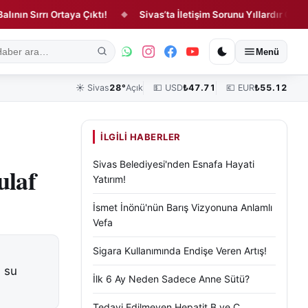
ırrı Ortaya Çıktı!
Sivas’ta İletişim Sorunu Yıllardır Çözülmedi!
◆
ık
Kültür, Sanat ve Tarih
Yaşam
Sivas Vefat Edenler
Köşe Yazılar
Menü
☀️
Sivas
28°
Açık
💵 USD
₺
47.71
💶 EUR
₺
55.12
İLGILI HABERLER
Sivas Belediyesi'nden Esnafa Hayati
ulaf
Yatırım!
İsmet İnönü'nün Barış Vizyonuna Anlamlı
Vefa
Sigara Kullanımında Endişe Veren Artış!
i su
İlk 6 Ay Neden Sadece Anne Sütü?
Tedavi Edilmeyen Hepatit B ve C