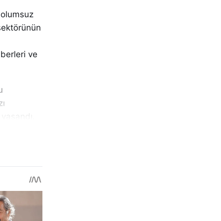
n olumsuz
 sektörünün
i
berleri ve
u
zı
ı yaşandı.
ın daha
lebilirliği
mesinin
 Müdürlüğü
r.
iftçi