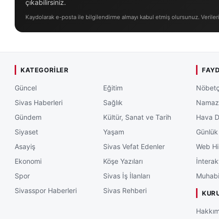
çıkabilirsiniz.
Kaydolarak e-posta ile bilgilendirme almayı kabul etmiş olursunuz. Veriler
KATEGORILER
FAYD
Güncel
Eğitim
Nöbetç
Sivas Haberleri
Sağlık
Namaz 
Gündem
Kültür, Sanat ve Tarih
Hava 
Siyaset
Yaşam
Günlük
Asayiş
Sivas Vefat Edenler
Web Hi
Ekonomi
Köşe Yazıları
İnterak
Spor
Sivas İş İlanları
Muhabi
Sivasspor Haberleri
Sivas Rehberi
KUR
Hakkım