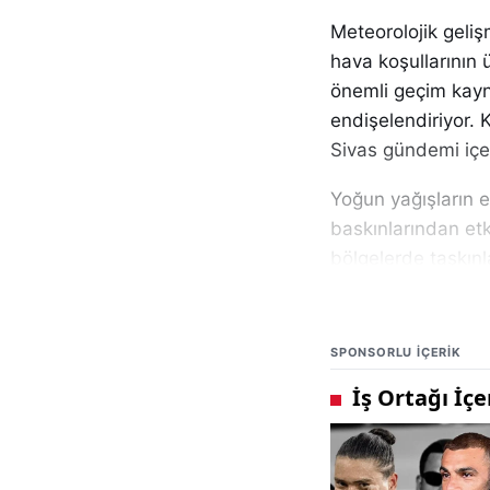
Meteorolojik geliş
hava koşullarının
önemli geçim kayna
endişelendiriyor. 
Sivas gündemi içer
Yoğun yağışların e
baskınlarından etk
bölgelerde taşkınl
Uzmanlar, iklim değ
düzensiz ve şiddetl
SPONSORLU IÇERIK
açısından meteorol
önem taşıdığı beli
(
https://www.mgm
2025 yılının sonba