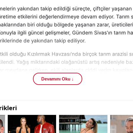
melerin yakından takip edildiği süreçte, çiftçiler yaşana
 üretime etkilerini değerlendirmeye devam ediyor. Tarım
klarından biri olduğu bölgede yaşanan zarar, üreticiler
Konuyla ilgili güncel gelişmeler, Gündem Sivas'ın tarım ha
iklerinde de yakından takip ediliyor.
tkili olduğu Kızılırmak Havzası'nda birçok tarım arazisi s
ilendi. Yağış miktarındaki olağanüstü artış nedeniyle ba
ar meydana gelirken, ekili alanlarda ciddi verim kayıplar
Devamını Oku ↓
işikliğinin etkileriyle birlikte son yıllarda hava olayların
i hale geldiğine dikkat çekiyor. Tarımsal üretimin sürdürü
ojik verilerin ve resmi kurumların uyarılarının takip edil
rtiliyor. Çiftçiler ise gelişmeleri başta Meteoroloji Genel
.gov.tr
) olmak üzere ilgili resmi kurumlardan takip ediyo
har döneminde arazisine arpa ve yulaf ektiğini belirten ç