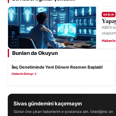
yağışlarından birin
dönmesini beklerke
SAĞLIK
değerlendirmeler 
Yapay
ABD'li b
Yetkililer, olumsu
oluşturma
üreticilerin resmi
Haberin
taşıdığını vurguluy
Bunları da Okuyun
İlaç Denetiminde Yeni Dönem Resmen Başladı!
SAĞLIK
Haberin Detayı →
Sivas gündemini kaçırmayın
Günün öne çıkan haberlerini e-postanıza alın. İstediğiniz an