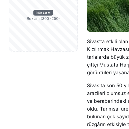
REKLAM
Reklam (300×250)
Sivas’ta etkili ol
Kızılırmak Havzası’
tarlalarda büyük 
çiftçi Mustafa Har
görüntüleri yaşan
Sivas'ta son 50 yı
arazileri olumsuz e
ve beraberindeki s
oldu. Tarımsal üre
bulunan çok sayıda
rüzgârın etkisiyl