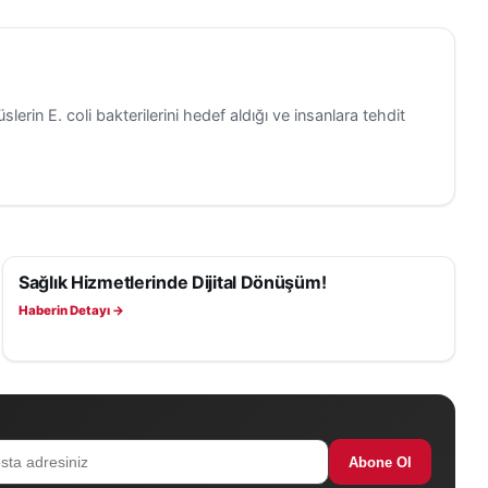
e
slerin E. coli bakterilerini hedef aldığı ve insanlara tehdit
ların ve
in önem
Sağlık Hizmetlerinde Dijital Dönüşüm!
SAĞLIK
Haberin Detayı →
Abone Ol