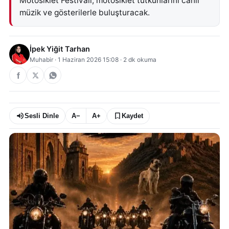
Motosiklet Festivali, motosiklet tutkunlarını canlı
müzik ve gösterilerle buluşturacak.
İpek Yiğit Tarhan
Muhabir
·
1 Haziran 2026 15:08
·
2
dk okuma
Sesli Dinle
A−
A+
Kaydet