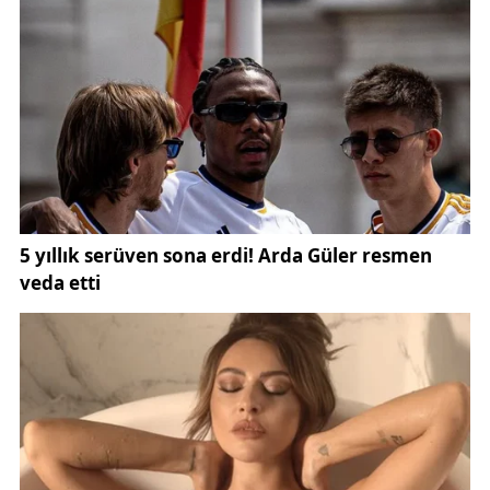
etkinliklerle katılımcılar doğayla iç içe vakit geçirme
fırsatı bulacak. Festival süresince oluşturulacak
sosyal ortam sayesinde motosiklet kullanıcıları yeni
dostluklar kurabilecek ve ortak ilgi alanları etrafında
bir araya gelebilecek.
Festival kapsamında farklı şehirlerden gelecek
motokulüpler de Sivas’ta bir araya gelecek.
Motokulüp temsilcileri ve motosiklet kullanıcıları
arasında gerçekleştirilecek buluşmaların, motosiklet
toplulukları arasındaki iletişimi güçlendirmesi
bekleniyor.
Bu kapsamda festival, yalnızca eğlence odaklı bir
organizasyon olmanın ötesinde motosiklet
kültürünün gelişmesine katkı sağlayan önemli bir
sosyal etkinlik olarak öne çıkıyor. Katılımcılar,