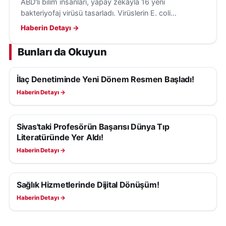
ABD'li bilim insanları, yapay zekâyla 16 yeni
bakteriyofaj virüsü tasarladı. Virüslerin E. coli
bakterilerini hedef aldığı ve insanlara tehdit
Haberin Detayı →
oluşturmadığı belirtildi.
Bunları da Okuyun
İlaç Denetiminde Yeni Dönem Resmen Başladı!
SAĞLIK
Haberin Detayı →
Sivas'taki Profesörün Başarısı Dünya Tıp
SAĞLIK
Literatüründe Yer Aldı!
Haberin Detayı →
Sağlık Hizmetlerinde Dijital Dönüşüm!
SAĞLIK
Haberin Detayı →