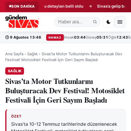
ilanları ve başvuru detayları belli oldu
Sivas’a gelip bunu yem
SON DAKİKA
◆
🕒
9 Ağustos 13:48
İmsak
03:44
Güneş
05:31
Öğle
12:43
İ
NAMAZ
Ana Sayfa
›
Sağlık
›
Sivas’ta Motor Tutkunlarını Buluşturacak Dev
Festival! Motosiklet Festivali İçin Geri Sayım Başladı
SAĞLIK
Sivas’ta Motor Tutkunlarını
Buluşturacak Dev Festival! Motosiklet
Festivali İçin Geri Sayım Başladı
ÖZET
Sivas’ta 10-12 Temmuz tarihlerinde düzenlenecek