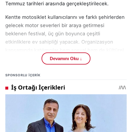
Temmuz tarihleri arasında gerçekleştirilecek.
Kentte motosiklet kullanıcılarını ve farklı şehirlerden
gelecek motor severleri bir araya getirmesi
beklenen festival, üç gün boyunca çeşitli
etkinliklere ev sahipliği yapacak. Organizasyon
kapsamında katılımcılar hem sosyal hem de kültürel
açıdan dolu dolu bir programla buluşma fırsatı
Devamını Oku ↓
yakalayacak.
SPONSORLU IÇERIK
Motosiklet kullanımına ilgi duyan vatandaşların
yoğun katılım göstermesi beklenen festivalde
birbirinden farklı etkinlikler düzenlenecek. Program
kapsamında canlı müzik performansları, motosiklet
gösterileri, kamp etkinlikleri ve motokulüpler
buluşmaları gerçekleştirilecek.