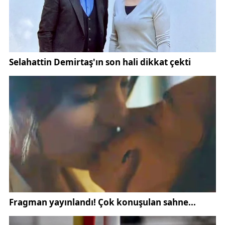
Festival boyunca motosiklet tutkunları hem
eğlenceli vakit geçirecek hem de farklı şehirlerden
gelen motosiklet kullanıcılarıyla tanışma ve deneyim
paylaşımında bulunma imkânı elde edecek.
Organizasyonun, motosiklet kültürünün
yaygınlaşmasına ve motosiklet kullanıcıları
arasındaki dayanışmanın güçlenmesine katkı
sağlaması hedefleniyor.
Üç gün sürecek etkinlik programında canlı müzik
performansları festival atmosferini renklendirirken,
motosiklet gösterileri de ziyaretçilere heyecan dolu
anlar yaşatacak. Motor sporlarına ilgi duyan
vatandaşların yakından takip edeceği gösteriler,
festivalin dikkat çeken bölümlerinden biri olacak.
Bunun yanı sıra kamp alanlarında gerçekleştirilecek