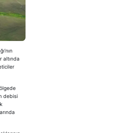
ğı’nın
r altında
iciler
bölgede
n debisi
k
narında