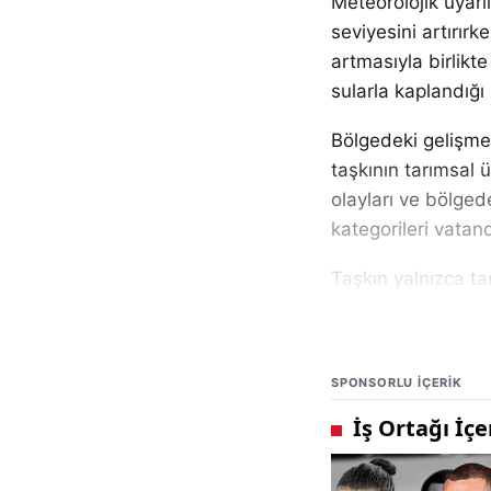
Meteorolojik uyarı
seviyesini artırırk
artmasıyla birlik
sularla kaplandığı
Bölgedeki gelişmel
taşkının tarımsal 
olayları ve bölged
kategorileri vatan
Taşkın yalnızca tar
ağaçlık alanlar, ot
kaldı. Irmak çevre
serdi.
SPONSORLU IÇERIK
Özellikle kırsal k
görülürken, taşkın
Yağışların devam 