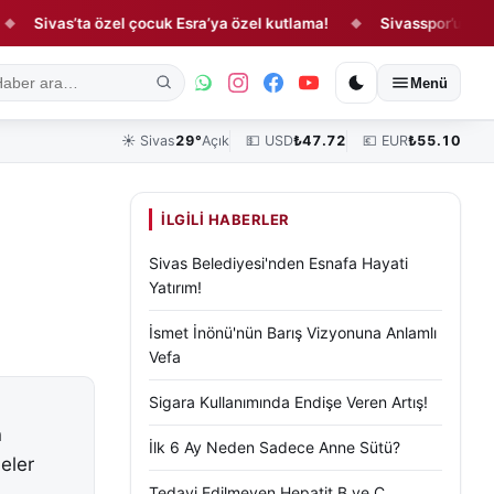
as’ta özel çocuk Esra’ya özel kutlama!
Sivasspor’un sezon açılı
◆
ık
Kültür, Sanat ve Tarih
Yaşam
Sivas Vefat Edenler
Köşe Yazılar
Menü
☀️
Sivas
29°
Açık
💵 USD
₺
47.72
💶 EUR
₺
55.10
İLGILI HABERLER
Sivas Belediyesi'nden Esnafa Hayati
Yatırım!
İsmet İnönü'nün Barış Vizyonuna Anlamlı
Vefa
Sigara Kullanımında Endişe Veren Artış!
n
İlk 6 Ay Neden Sadece Anne Sütü?
eler
Tedavi Edilmeyen Hepatit B ve C