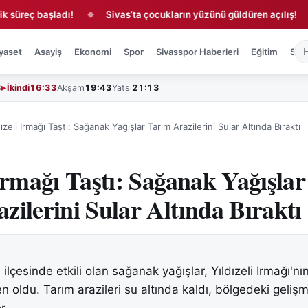
 başladı!
Sivas’ta çocukların yüzünü güldüren açılış!
Siv
◆
◆
yaset
Asayiş
Ekonomi
Spor
Sivasspor Haberleri
Eğitim
Sağl
3
İkindi
16:33
Akşam
19:43
Yatsı
21:13
dızeli Irmağı Taştı: Sağanak Yağışlar Tarım Arazilerini Sular Altında Bıraktı
 Irmağı Taştı: Sağanak Yağışlar
zilerini Sular Altında Bıraktı
i ilçesinde etkili olan sağanak yağışlar, Yıldızeli Irmağı'nı
 oldu. Tarım arazileri su altında kaldı, bölgedeki gelişm