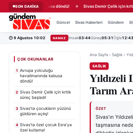
avalimanında kabusa döndü!
Sivas Demir Çelik için kritik süreç
SON DAKİKA
◆
Güncel
Sivas Haberleri
Gündem
Si
🕒
9 Ağustos 10:02
İmsak
03:44
Güneş
05:31
Öğle
12:4
NAMAZ
Ana Sayfa
›
Sağlık
›
Yıl
ÇOK OKUNANLAR
SAĞLIK
Avrupa yolculuğu
1
Yıldızeli
havalimanında kabusa
döndü!
Tarım Ara
Sivas Demir Çelik için kritik
2
süreç başladı!
Sivas’ta çocukların yüzünü
3
ÖZET
güldüren açılış!
Sivas'ın Yıldızel
taşmasına neden
Sivas’ta özel çocuk Esra’ya
4
özel kutlama!