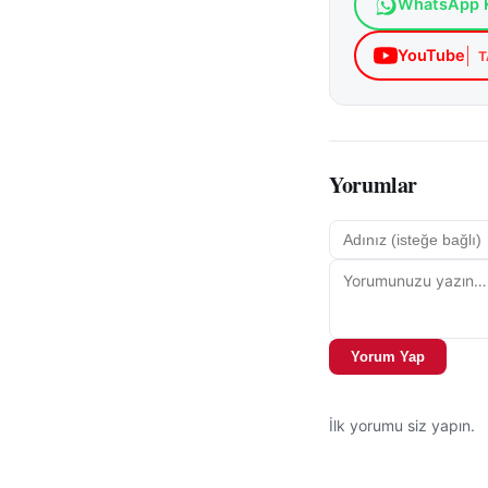
WhatsApp K
(
www.afad.gov.tr
YouTube
T
Yıldızeli ilçesind
yaşanan taşkın, ür
zararların net bi
ortaya çıkması bek
Yorumlar
Uzmanlar, yoğun y
bulunan tarım alanl
ise yağışların sey
Yıldızeli Irmağı 
ve tarımsal üretim
Yorum Yap
gelişmelerin takip e
İlk yorumu siz yapın.