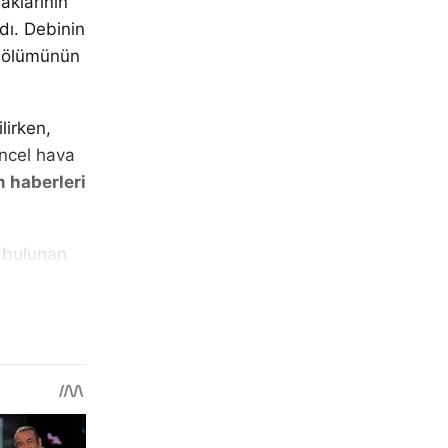
aklarının
ndı. Debinin
 bölümünün
lirken,
üncel hava
 haberleri
e bulunan
ltında
ler önüne
yıldığı
ştu.