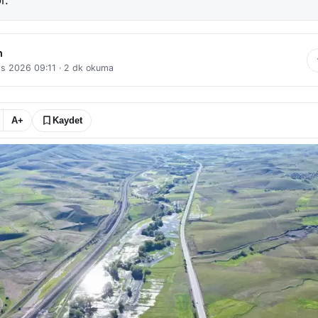
r.
n
s 2026 09:11
·
2
dk okuma
A+
Kaydet