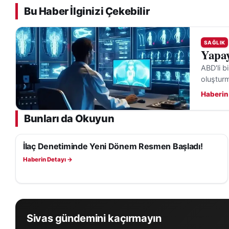
Bu Haber İlginizi Çekebilir
SAĞLIK
Yapay
ABD'li b
oluşturma
Haberin
Bunları da Okuyun
İlaç Denetiminde Yeni Dönem Resmen Başladı!
SAĞLIK
Haberin Detayı →
Sivas gündemini kaçırmayın