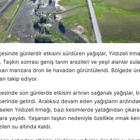
çesinde günlerdir etkisini sürdüren yağışlar, Yıldızeli Irma
 Taşkın sonrası geniş tarım arazileri ve yeşil alanlar sula
ıkan manzara dron ile havadan görüntülendi. Bölgede üret
an takip ediyor.
 ilçesinde son günlerde etkisini artıran sağanak yağışlar, 
aberinde getirdi. Aralıksız devam eden yağışların ardında
elen Yıldızeli Irmağı, bazı kesimlerde yatağından çıkara
ara yayıldı. Yaşanan taşkın nedeniyle özellikle ırmak ke
leri su altında kaldı.