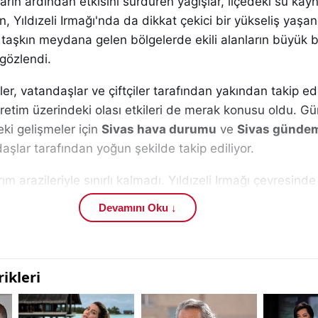
ların ardından etkisini sürdüren yağışlar, ilçedeki su kayn
en, Yıldızeli Irmağı'nda da dikkat çekici bir yükseliş yaşa
te taşkın meydana gelen bölgelerde ekili alanların büyük
 gözlendi.
er, vatandaşlar ve çiftçiler tarafından yakından takip edi
üretim üzerindeki olası etkileri de merak konusu oldu. G
eki gelişmeler için
Sivas hava durumu
ve
Sivas gündem
daşlar tarafından yoğun şekilde takip ediliyor.
ım arazileriyle sınırlı kalmadı. Yıldızeli Irmağı çevresind
laklar ve çeşitli yeşil bölgeler de yükselen suların etkisi a
Devamını Oku ↓
sinde oluşan geniş su birikintileri, taşkının boyutunu göz
esimlerde bulunan bazı alanlarda suyun geniş bir alana ya
 nedeniyle doğal yaşam alanlarında da geçici etkiler olu
etmesi halinde su seviyelerinin yeniden yükselebileceği