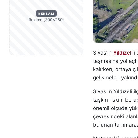
REKLAM
Reklam (300×250)
Sivas’ın
Yıldızeli
il
taşmasına yol açtı.
kalırken, ortaya ç
gelişmeleri yakınd
Sivas'ın Yıldızeli
taşkın riskini ber
önemli ölçüde yüks
çevresindeki alanl
bulunan tarım arazi