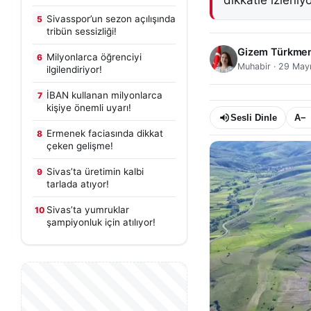
dikkatle izleniyo
Sivasspor’un sezon açılışında
5
tribün sessizliği!
Gizem Türkme
Milyonlarca öğrenciyi
6
Muhabir
·
29 Mayı
ilgilendiriyor!
İBAN kullanan milyonlarca
7
kişiye önemli uyarı!
Sesli Dinle
A−
Ermenek faciasında dikkat
8
çeken gelişme!
Sivas’ta üretimin kalbi
9
tarlada atıyor!
Sivas’ta yumruklar
10
şampiyonluk için atılıyor!