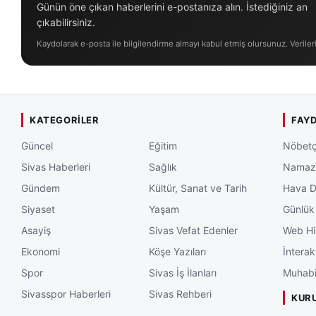
Günün öne çıkan haberlerini e-postanıza alın. İstediğiniz an
çıkabilirsiniz.
Kaydolarak e-posta ile bilgilendirme almayı kabul etmiş olursunuz. Veriler
KATEGORILER
FAYD
Güncel
Eğitim
Nöbetç
Sivas Haberleri
Sağlık
Namaz 
Gündem
Kültür, Sanat ve Tarih
Hava 
Siyaset
Yaşam
Günlük
Asayiş
Sivas Vefat Edenler
Web Hi
Ekonomi
Köşe Yazıları
İnterak
Spor
Sivas İş İlanları
Muhabi
Sivasspor Haberleri
Sivas Rehberi
KUR