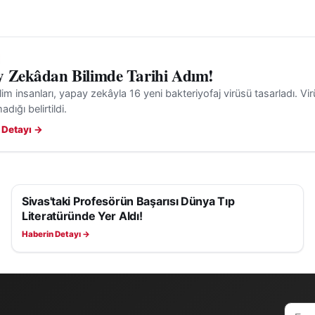
 Zekâdan Bilimde Tarihi Adım!
ilim insanları, yapay zekâyla 16 yeni bakteriyofaj virüsü tasarladı. Virü
dığı belirtildi.
 Detayı →
Sivas'taki Profesörün Başarısı Dünya Tıp
SAĞLIK
Literatüründe Yer Aldı!
Haberin Detayı →