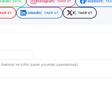
analı
Instagram
Facebook
KATIL
TAKIP ET
TAK
) üzerinden erişilebiliyor.
LinkedIn
X
AKIP ET
TAKIP ET
TAKIP ET
e tarımsal faaliyetlerin yoğun olarak sürdürüldüğü bölgele
eticilerin de dikkatini çekti. Su altında kalan alanlarda 
lançosunun önümüzdeki günlerde yapılacak incelemeler s
leniyor.
ağış dönemlerinde dere ve ırmak yataklarına yakın bölg
arında taşkın riskinin arttığına dikkat çekiyor. Bölgedeki 
rini ve su seviyelerindeki değişimi yakından izlemeyi sür
çevresinde meydana gelen taşkın, sağanak yağışların doğ
 üzerindeki etkisini bir kez daha gözler önüne sererken,
dildiği bildirildi.