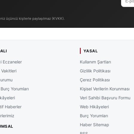
iniz üçüncü kişilerle paylaşılmaz (KVKK).
ALI
YASAL
i Eczaneler
Kullanım Şartları
Vakitleri
Gizlilik Politikası
Durumu
Çerez Politikası
 Burç Yorumları
Kişisel Verilerin Korunması
kâyeleri
Veri Sahibi Başvuru Formu
tif Haberler
Web Hikâyeleri
rlerimiz
Burç Yorumları
Haber Sitemap
UMSAL
RSS