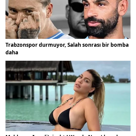
geçirdiklerini ifade etti.
Eken, yeniden adaylık kararını açıklarken şu
değerlendirmelerde bulundu:
“Birlikte üreten, birlikte büyüyen ve birlikte kazanan
bir Sivas hedefiyle; şehri sahiplenen herkesi
kucaklayan, ortak aklı esas alan ve üyelerinin sesi
olan bir yönetim anlayışını yeniden hayata geçirmek
için ben ve yol arkadaşlarım bu göreve talibiz.”
Sivas ekonomisinin gelişmesi için kamu kurumları,
özel sektör ve sivil toplum kuruluşlarının iş birliği
içerisinde çalışmasının önemine değinen Eken,
şehrin sahip olduğu potansiyelin daha etkin
değerlendirilmesi gerektiğini belirtti.