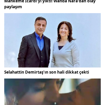
Görev yaptığı dönemde birçok projeyi kamuoyuyla
paylaştıklarını ve önemli yatırımların hayata
geçirilmesine katkı sunduklarını ifade eden Eken,
Sivas’ın ekonomik ve ticari anlamda daha ileri
seviyelere taşınması gerektiğini söyledi.
Sivas’ın üretim gücünün artırılması, yatırım ortamının
geliştirilmesi ve istihdamın güçlendirilmesinin
öncelikli hedefler arasında yer aldığını belirten Eken,
geçmişte olduğu gibi bundan sonra da şehrin
ihtiyaçlarını gündeme taşımaya devam edeceklerini
kaydetti.
İş dünyasının taleplerini ilgili kurumlara iletmek ve
çözüm süreçlerini takip etmek için yoğun çaba
gösterdiklerini dile getiren Eken, üyelerle sürekli
iletişim halinde olduklarını ifade etti.