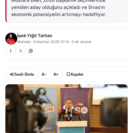
Mustafa Eken, 2026 başkanlık seçimlerinde
yeniden aday olduğunu açıkladı ve Sivas’ın
ekonomik potansiyelini artırmayı hedefliyor.
İpek Yiğit Tarhan
Muhabir
·
9 Haziran 2026 12:14
·
3
dk okuma
Sesli Dinle
A−
A+
Kaydet