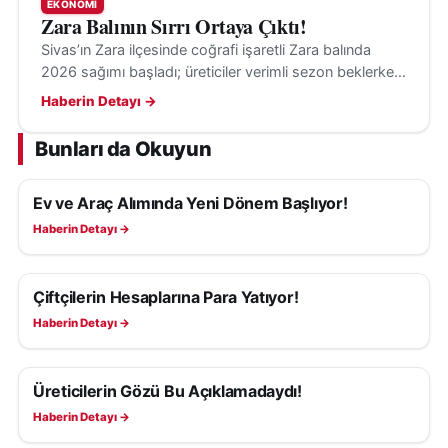
takip edilebilir.
EKONOMI
Zara Balının Sırrı Ortaya Çıktı!
Resmi kurumlarla ilgili bilgilere ise Türkiye Odalar ve
Sivas’ın Zara ilçesinde coğrafi işaretli Zara balında
2026 sağımı başladı; üreticiler verimli sezon beklerken,
Borsalar Birliği’nin resmi internet sitesi olan
tescilli üretim için çağrı yapıldı.
Haberin Detayı →
https://www.tobb.org.tr
üzerinden ulaşılabiliyor.
Bunları da Okuyun
Ev ve Araç Alımında Yeni Dönem Başlıyor!
EKONOMI
Haberin Detayı →
Çiftçilerin Hesaplarına Para Yatıyor!
EKONOMI
Haberin Detayı →
Üreticilerin Gözü Bu Açıklamadaydı!
EKONOMI
Haberin Detayı →