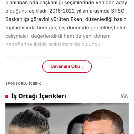
planlanan oda başkanlığı seçimlerinde yeniden aday
olduğunu açıkladı. 2018-2022 yılları arasında STSO
Başkanlığı görevini yürüten Eken, düzenlediği basın
toplantısında hem geçmiş dönemde gerçekleştirilen
çalışmaları değerlendirdi hem de yeni dönem
hedeflerine ilişkin açıklamalarda bulundu.
Sivas iş dünyasının temsilcileriyle yakın temas
içerisinde olmaya devam ettiklerini belirten Eken,
Devamını Oku ↓
yeni dönemde de üyelerin beklenti ve taleplerini
merkeze alan bir yönetim anlayışıyla hareket etmeyi
SPONSORLU IÇERIK
amaçladıklarını söyledi.
Basın mensuplarına yaptığı açıklamada Sivas’ın
ekonomik gelişimi için ortak hareket etmenin
önemine dikkat çeken Mustafa Eken, geçmiş
dönemde birçok yatırım ve projeyi hayata