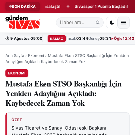
 kanun teklifi yasalaştı!
Sivasspor 1 Puanla Başladı!
“Bi
SON DAKİKA
◆
◆
🕒
9 Ağustos 05:00
İmsak
03:44
Güneş
05:31
Öğle
12:43
NAMAZ
Ana Sayfa
›
Ekonomi
›
Mustafa Eken STSO Başkanlığı İçin Yeniden
Adaylığını Açıkladı: Kaybedecek Zaman Yok
EKONOMI
Mustafa Eken STSO Başkanlığı İçin
Yeniden Adaylığını Açıkladı:
Kaybedecek Zaman Yok
ÖZET
Sivas Ticaret ve Sanayi Odası eski Başkanı