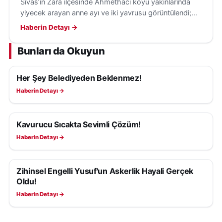
Sivas’ın Zara ilçesinde Ahmethacı köyü yakınlarında
yiyecek arayan anne ayı ve iki yavrusu görüntülendi;
anne ayı, vatandaşı fark edince yavrularını uzaklaştırdı.
Haberin Detayı →
Bunları da Okuyun
Her Şey Belediyeden Beklenmez!
YAŞAM
Haberin Detayı →
Kavurucu Sıcakta Sevimli Çözüm!
YAŞAM
Haberin Detayı →
Zihinsel Engelli Yusuf'un Askerlik Hayali Gerçek
YAŞAM
Oldu!
Haberin Detayı →