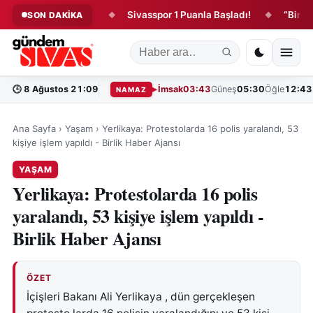
lifi yasalaştı!
Sivasspor 1 Puanla Başladı!
“Bin yıllık T
SON DAKİKA
◆
◆
🕒
8 Ağustos 21:09
İmsak
03:43
Güneş
05:30
Öğle
12:43
NAMAZ
Ana Sayfa
›
Yaşam
›
Yerlikaya: Protestolarda 16 polis yaralandı, 53
kişiye işlem yapıldı - Birlik Haber Ajansı
YAŞAM
Yerlikaya: Protestolarda 16 polis
yaralandı, 53 kişiye işlem yapıldı -
Birlik Haber Ajansı
ÖZET
İçişleri Bakanı Ali Yerlikaya , dün gerçekleşen