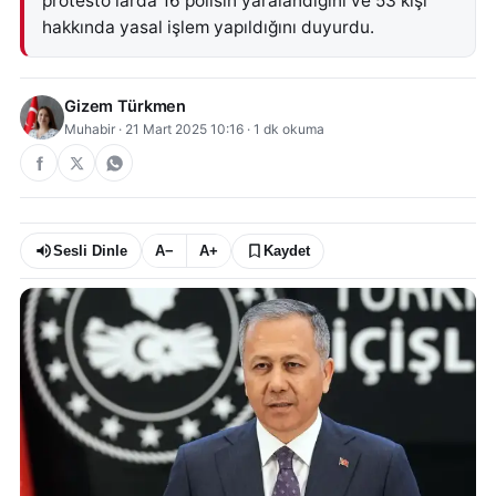
protesto larda 16 polisin yaralandığını ve 53 kişi
hakkında yasal işlem yapıldığını duyurdu.
Gizem Türkmen
Muhabir
·
21 Mart 2025 10:16
·
1
dk okuma
Sesli Dinle
A−
A+
Kaydet