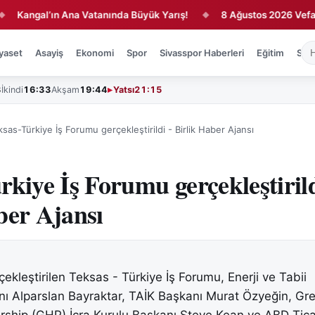
al’ın Ana Vatanında Büyük Yarış!
8 Ağustos 2026 Vefat Edenler
◆
yaset
Asayiş
Ekonomi
Spor
Sivasspor Haberleri
Eğitim
Sağl
3
İkindi
16:33
Akşam
19:44
Yatsı
21:15
ksas-Türkiye İş Forumu gerçekleştirildi - Birlik Haber Ajansı
rkiye İş Forumu gerçekleştirild
ber Ajansı
ekleştirilen Teksas - Türkiye İş Forumu, Enerji ve Tabii
ı Alparslan Bayraktar, TAİK Başkanı Murat Özyeğin, Gre