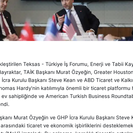
eştirilen Teksas - Türkiye İş Forumu, Enerji ve Tabii Ka
Bayraktar, TAİK Başkanı Murat Özyeğin, Greater Housto
 İcra Kurulu Başkanı Steve Kean ve ABD Ticaret ve Kalk
homas Hardy'nin katılımıyla önemli bir ticaret platformu 
 ev sahipliğinde ve American Turkish Business Roundta
endi.
Başkanı Murat Özyeğin ve GHP İcra Kurulu Başkanı Steve 
 arasındaki ticaret ve ekonomik işbirliklerini destekleme