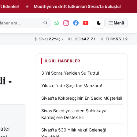
!
Modifiye ve drift tutkunları Sivas’ta buluştu!
Sivas Gas
◆
◆
ık
Kültür, Sanat ve Tarih
Yaşam
Sivas Vefat Edenler
Köşe Yazılar
Menü
☀️
Sivas
22°
Açık
💵 USD
₺
47.71
💶 EUR
₺
55.12
İLGILI HABERLER
3 Yıl Sonra Yeniden Su Tuttu!
i -
Yıldızeli'nde Şaşırtan Manzara!
Sivas'ta Kokoreççinin En Sadık Müşterisi!
Sivas Belediyesi'nden Şahinkaya
Kardeşlere Destek Eli
ater
Sivas'ta 530 Yıllık Vakıf Geleneği
Yaşatıldı!