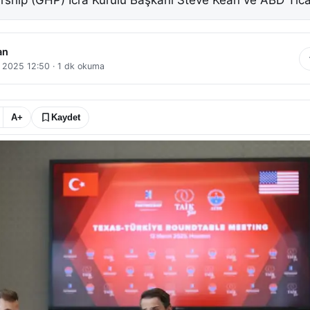
ship (GHP) İcra Kurulu Başkanı Steve Kean ve ABD Tica
an
 2025 12:50
·
1
dk okuma
A+
Kaydet