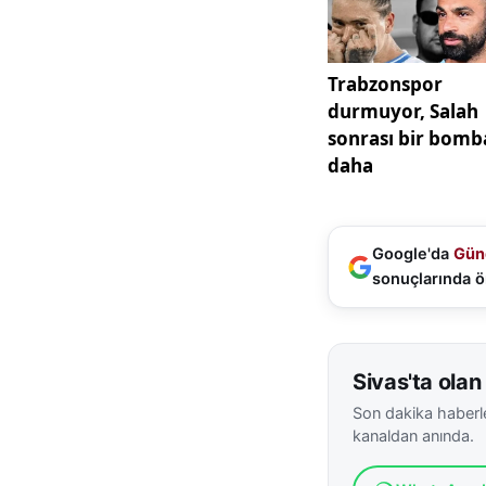
değerlendirmeler 
Doğancıoğlu, NOV 
International Kuru
gelişmeler ele alın
Ayrıca, Teksas-Tür
enerji işbirlikleri
firması, gelecektek
Google'da
Gün
sonuçlarında ö
Sivas'ta olan 
Son dakika haberle
kanaldan anında.