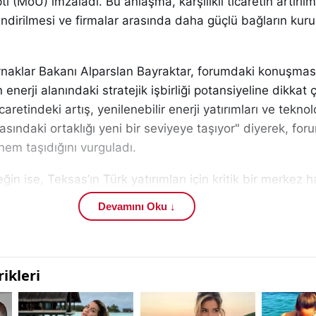
ı (MoU) imzaladı. Bu anlaşma, karşılıklı ticaretin artırıl
çlendirilmesi ve firmalar arasında daha güçlü bağların kur
aynaklar Bakanı Alparslan Bayraktar, forumdaki konuşmas
enerji alanındaki stratejik işbirliği potansiyeline dikkat ç
aretindeki artış, yenilenebilir enerji yatırımları ve teknol
arasındaki ortaklığı yeni bir seviyeye taşıyor" diyerek, fo
em taşıdığını vurguladı.
n ise, Teksas’ın Türk yatırımları için kritik bir merkez h
ek, 100 milyar dolarlık ticaret hacmi hedefine ulaşmak içi
Devamını Oku ↓
düğünü ifade etti. Özyeğin, "Teksas, Türkiye'nin en büyük
umunda ve yatırımlarımızın değeri 1,3 milyar doları bulm
sı olarak düzenlenen "Enerji" panelinde, enerji dönüşüm
i kaynakları ve Türkiye ile ABD arasındaki işbirlikleri üzer