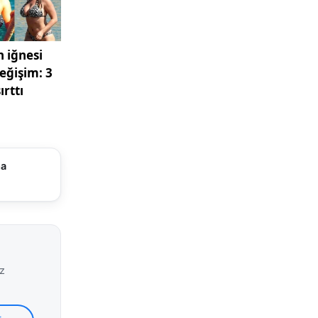
n
es Grup
ncel
otansiyel
de gelen 20
e bulundu.
ma
iz