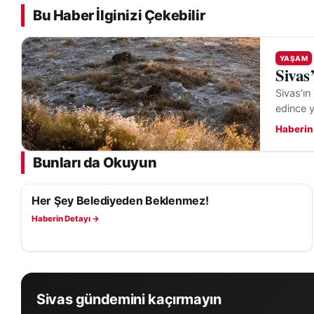
Bu Haber İlginizi Çekebilir
YAŞAM
Sivas
Sivas’ın
edince y
Haberin
Bunları da Okuyun
Her Şey Belediyeden Beklenmez!
YAŞAM
Haberin Detayı →
Sivas gündemini kaçırmayın