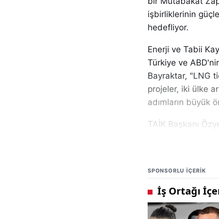
bir Mutabakat Zapt
işbirliklerinin gü
hedefliyor.
Enerji ve Tabii K
Türkiye ve ABD'nin 
Bayraktar, "LNG tic
projeler, iki ülke 
adımların büyük ön
TAİK Başkanı Özyeği
geldiğini belirter
çalışmalar yürütül
ihracat pazarı kon
SPONSORLU IÇERIK
durumda" dedi.
Forumun bir parça
yenilenebilir enerj