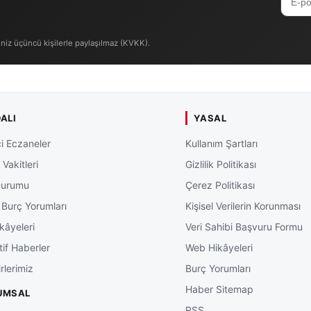
iniz üçüncü kişilerle paylaşılmaz (KVKK).
ALI
YASAL
i Eczaneler
Kullanım Şartları
Vakitleri
Gizlilik Politikası
Durumu
Çerez Politikası
 Burç Yorumları
Kişisel Verilerin Korunması
kâyeleri
Veri Sahibi Başvuru Formu
tif Haberler
Web Hikâyeleri
rlerimiz
Burç Yorumları
Haber Sitemap
UMSAL
RSS