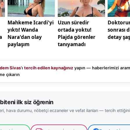
yapıldı. Sabancı Climate Technologies CEO’su Tolga Kaa
Enerji Yönetim Kurulu Başkanı Gavin Macmillian ve Jon
cu Ortağı Rich Outzen’ın katıldığı panelde, sektördeki gü
dı.
kiye Yuvarlak Masa Toplantısı’nda, iki ülke arasındaki p
 masaya yatırıldı. Toplantıya katılan enerji sektörünün ön
i projeler ve yatırım fırsatları üzerinde fikir alışverişind
dem Sivas
'ı
tercih edilen kaynağınız
yapın — haberlerimizi ara
ne çıkarın
biteni ilk siz öğrenin
ri, hava durumu, nöbetçi eczaneler ve vefat ilanları — tercih ettiğin