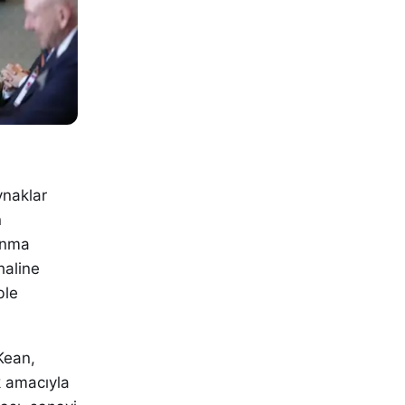
ynaklar
n
ınma
haline
ble
Kean,
k amacıyla