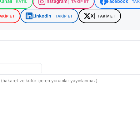
analı
Instagram
Facebook
KATIL
TAKIP ET
TAK
LinkedIn
X
AKIP ET
TAKIP ET
TAKIP ET