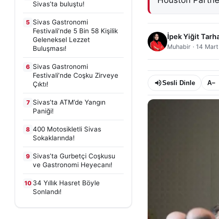
Houston Partner
Sivas’ta buluştu!
Sivas Gastronomi
5
Festivali’nde 5 Bin 58 Kişilik
İpek Yiğit Tarh
Geleneksel Lezzet
Muhabir
·
14 Mart
Buluşması!
Sivas Gastronomi
6
Festivali’nde Coşku Zirveye
Sesli Dinle
A−
Çıktı!
Sivas’ta ATM’de Yangın
7
Paniği!
400 Motosikletli Sivas
8
Sokaklarında!
Sivas’ta Gurbetçi Coşkusu
9
ve Gastronomi Heyecanı!
34 Yıllık Hasret Böyle
10
Sonlandı!