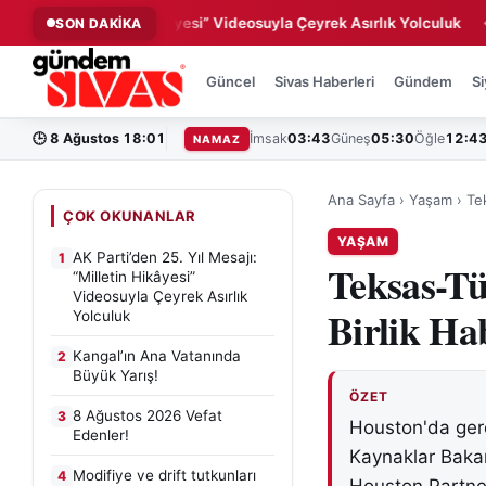
jı: “Milletin Hikâyesi” Videosuyla Çeyrek Asırlık Yolculuk
Kang
SON DAKİKA
◆
Güncel
Sivas Haberleri
Gündem
Si
🕒
8 Ağustos 18:01
İmsak
03:43
Güneş
05:30
Öğle
12:4
NAMAZ
Ana Sayfa
›
Yaşam
›
Te
ÇOK OKUNANLAR
YAŞAM
AK Parti’den 25. Yıl Mesajı:
1
Teksas-Tü
“Milletin Hikâyesi”
Videosuyla Çeyrek Asırlık
Birlik Ha
Yolculuk
Kangal’ın Ana Vatanında
2
Büyük Yarış!
ÖZET
8 Ağustos 2026 Vefat
3
Houston'da gerç
Edenler!
Kaynaklar Bakan
Modifiye ve drift tutkunları
4