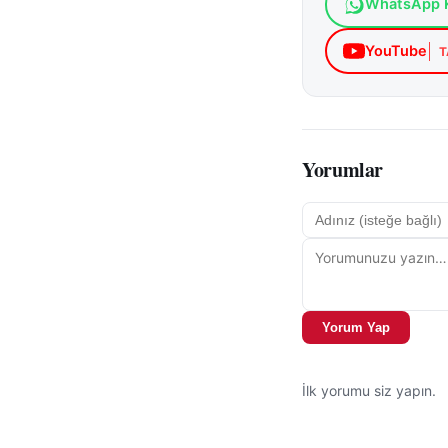
WhatsApp K
YouTube
T
Yorumlar
Yorum Yap
İlk yorumu siz yapın.