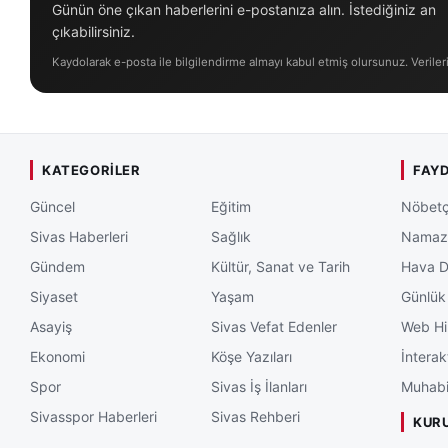
Günün öne çıkan haberlerini e-postanıza alın. İstediğiniz an
çıkabilirsiniz.
Kaydolarak e-posta ile bilgilendirme almayı kabul etmiş olursunuz. Veriler
KATEGORILER
FAYD
Güncel
Eğitim
Nöbetç
Sivas Haberleri
Sağlık
Namaz 
Gündem
Kültür, Sanat ve Tarih
Hava 
Siyaset
Yaşam
Günlük
Asayiş
Sivas Vefat Edenler
Web Hi
Ekonomi
Köşe Yazıları
İnterak
Spor
Sivas İş İlanları
Muhabi
Sivasspor Haberleri
Sivas Rehberi
KUR