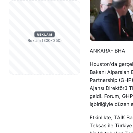
REKLAM
Reklam (300×250)
ANKARA- BHA
Houston'da gerçekl
Bakanı Alparslan 
Partnership (GHP)
Ajansı Direktörü T
geldi. Forum, GHP
işbirliğiyle düzenl
Etkinlikte, TAİK 
Teksas ile Türkiye