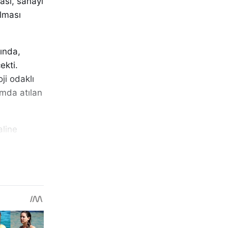
ması, sanayi
ulması
ında,
ekti.
oji odaklı
rumda atılan
aline
n yoğun
 ikinci
uş
ü,
ine