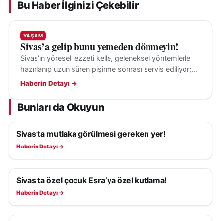
Bu Haber İlginizi Çekebilir
YAŞAM
Sivas’a gelip bunu yemeden dönmeyin!
Sivas’ın yöresel lezzeti kelle, geleneksel yöntemlerle
hazırlanıp uzun süren pişirme sonrası servis ediliyor;
ziyaretçilere yöresel mutfağı tanıtan deneyim sunuyor.
Haberin Detayı →
Bunları da Okuyun
Sivas’ta mutlaka görülmesi gereken yer!
YAŞAM
Haberin Detayı →
Sivas’ta özel çocuk Esra’ya özel kutlama!
YAŞAM
Haberin Detayı →