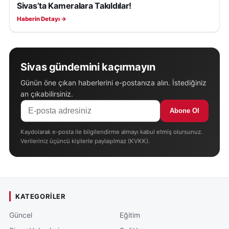
Sivas’ta Kameralara Takıldılar!
YAŞAM
Haberin Detayı →
Sivas gündemini kaçırmayın
Günün öne çıkan haberlerini e-postanıza alın. İstediğiniz
an çıkabilirsiniz.
Abone Ol
Kaydolarak e-posta ile bilgilendirme almayı kabul etmiş olursunuz.
Verileriniz üçüncü kişilerle paylaşılmaz (KVKK).
KATEGORILER
Güncel
Eğitim