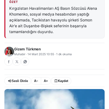
ÖZET
Kırgızistan Havalimanları AŞ Basın Sözcüsü Alena
Khomenko, sosyal medya hesabından yaptığı
açıklamada, Tacikistan havayolu şirketi Somon
Air'e ait Duşanbe-Bişkek seferinin başarıyla
tamamlandığını duyurdu.
Gizem Türkmen
Muhabir
·
14 Mart 2025 10:55
·
1
dk okuma
Sesli Dinle
A−
A+
Kaydet