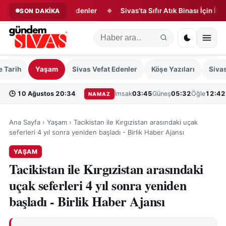
esi günü vefat edenler
Sivas’ta Sıfır Atık Binası İçin İlk Adım At
SON DAKİKA
◆
e Tarih
Yaşam
Sivas Vefat Edenler
Köşe Yazıları
Sivas
🕒
10 Ağustos 20:34
İmsak
03:45
Güneş
05:32
Öğle
12:42
NAMAZ
Ana Sayfa
›
Yaşam
›
Tacikistan ile Kırgızistan arasındaki uçak
seferleri 4 yıl sonra yeniden başladı - Birlik Haber Ajansı
YAŞAM
Tacikistan ile Kırgızistan arasındaki
uçak seferleri 4 yıl sonra yeniden
başladı - Birlik Haber Ajansı