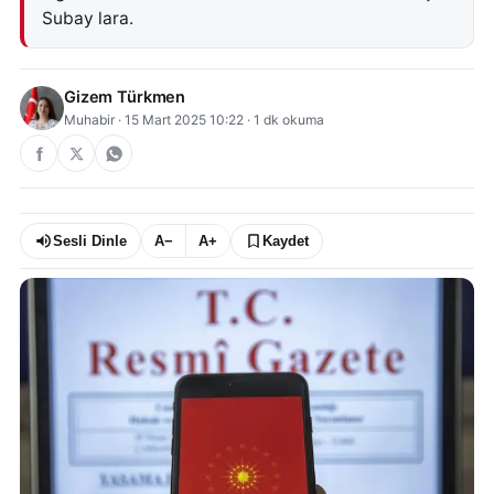
Subay lara.
Gizem Türkmen
Muhabir
·
15 Mart 2025 10:22
·
1
dk okuma
Sesli Dinle
A−
A+
Kaydet