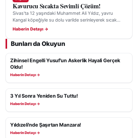
Kavurucu Sıcakta Sevimli Çözüm!
Sivas'ta 12 yaşındaki Muhammet Ali Yıldız, yavru
Kangal köpeğiyle su dolu varilde serinleyerek sıcak
havanın etkisini hafifletiyor.
Haberin Detayı →
Bunları da Okuyun
Zihinsel Engelli Yusuf'un Askerlik Hayali Gerçek
YAŞAM
Oldu!
Haberin Detayı →
3 Yıl Sonra Yeniden Su Tuttu!
YAŞAM
Haberin Detayı →
Yıldızeli'nde Şaşırtan Manzara!
YAŞAM
Haberin Detayı →