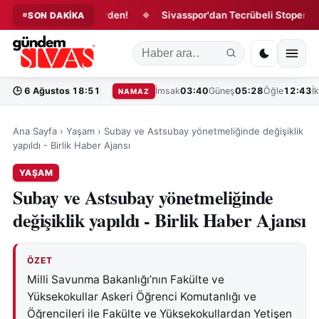
spor'da 4 İmza Birden!
Sivasspor'dan Tecrübeli Stopere 1 Yıllı
SON DAKİKA
◆
🕒
6 Ağustos 18:51
İmsak
03:40
Güneş
05:28
Öğle
12:43
İ
NAMAZ
Ana Sayfa
›
Yaşam
›
Subay ve Astsubay yönetmeliğinde değişiklik
yapıldı - Birlik Haber Ajansı
YAŞAM
Subay ve Astsubay yönetmeliğinde
değişiklik yapıldı - Birlik Haber Ajansı
ÖZET
Milli Savunma Bakanlığı’nın Fakülte ve
Yüksekokullar Askeri Öğrenci Komutanlığı ve
Öğrencileri ile Fakülte ve Yüksekokullardan Yetişen