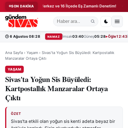
l Dönüşüm!
Merkez ve 16 İlçede Eş Zamanlı Denetim!
Ver
SON DAKİKA
◆
◆
🕒
6 Ağustos 08:28
İmsak
03:40
Güneş
05:28
Öğle
12:43
NAMAZ
Ana Sayfa
›
Yaşam
›
Sivas'ta Yoğun Sis Büyüledi: Kartpostallık
Manzaralar Ortaya Çıktı
YAŞAM
Sivas'ta Yoğun Sis Büyüledi:
Kartpostallık Manzaralar Ortaya
Çıktı
ÖZET
Sivas'ta etkili olan yoğun sis kenti adeta beyaz bir