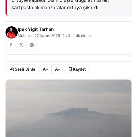
örtüyle kapladı. Sisin oluşturduğu atmosfer,
kartpostallık manzaralar ortaya çıkardı.
İpek Yiğit Tarhan
Muhabir
·
27 Kasım 2025 11:43
·
1
dk okuma
Sesli Dinle
A−
A+
Kaydet