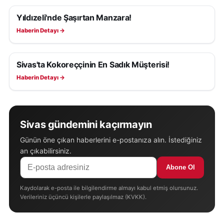
Yıldızeli'nde Şaşırtan Manzara!
YAŞAM
Haberin Detayı →
Sivas'ta Kokoreççinin En Sadık Müşterisi!
YAŞAM
Haberin Detayı →
Sivas gündemini kaçırmayın
Günün öne çıkan haberlerini e-postanıza alın. İstediğiniz
an çıkabilirsiniz.
Abone Ol
Kaydolarak e-posta ile bilgilendirme almayı kabul etmiş olursunuz.
Verileriniz üçüncü kişilerle paylaşılmaz (KVKK).