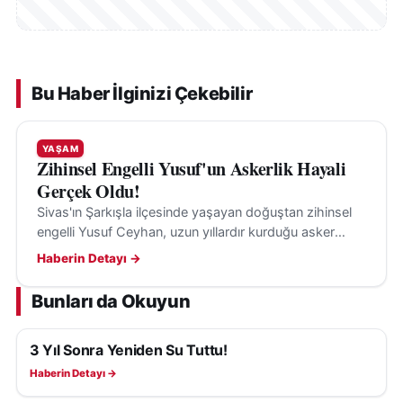
Bu Haber İlginizi Çekebilir
YAŞAM
Zihinsel Engelli Yusuf'un Askerlik Hayali
Gerçek Oldu!
Sivas'ın Şarkışla ilçesinde yaşayan doğuştan zihinsel
engelli Yusuf Ceyhan, uzun yıllardır kurduğu asker
olma hayaline anlamlı bir etkinlikle kavuştu.
Haberin Detayı →
Bunları da Okuyun
3 Yıl Sonra Yeniden Su Tuttu!
YAŞAM
Haberin Detayı →