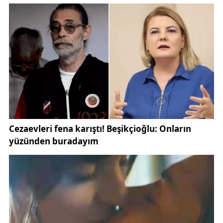
görüntülenmesiyle gündeme gelmişti. Bu kapsamda
yaban hayatı
ve
Sivas doğa haberleri
başlıkları,
Gündem Sivas
okurları tarafından yakından takip
ediliyor.
Doğa koruma uzmanları, bu tür görüntülerin yaban
hayatının korunmasının ne kadar önemli olduğunu
hatırlattığını belirtiyor. İnsan faaliyetlerinin doğal
yaşam alanlarını daraltması, bu hassas dengeyi
tehdit edebiliyor. Özellikle kırsal bölgelerde avcılık
faaliyetlerinin kontrol altında tutulması ve doğal
alanların korunması gerektiği vurgulanıyor. Bu
konuda yürütülen çalışmalar, ilgili kamu kurumlarının
koordinasyonuyla sürdürülüyor.
Sivas genelinde yaban hayatının korunmasına
yönelik çalışmalar, ilgili kurumların sorumluluğunda