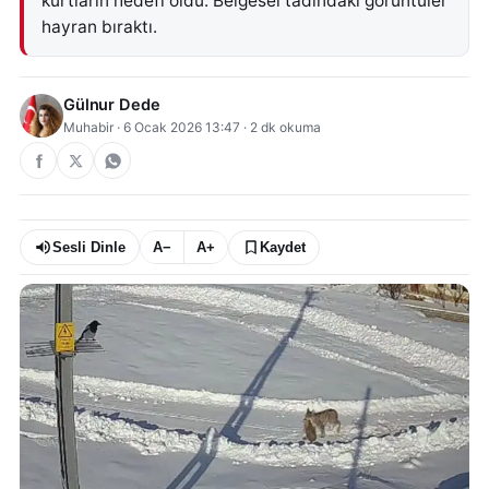
kurtların hedefi oldu. Belgesel tadındaki görüntüler
hayran bıraktı.
Gülnur Dede
Muhabir
·
6 Ocak 2026 13:47
·
2
dk okuma
Sesli Dinle
A−
A+
Kaydet