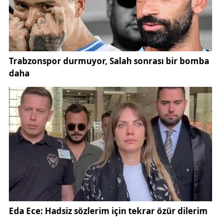
saniye saniye kayda geçti.
Görüntülerde, iki kurdun koordineli şekilde hareket
ederek vaşakları sıkıştırmaya çalıştığı, vaşakların ise
hızlı refleksleriyle kaçış yolları aradığı dikkat çekti.
Doğada nadir rastlanan bu karşılaşma, yırtıcı türlerin
aynı ekosistem içerisinde nasıl bir denge kurduğunu
da ortaya koydu. Uzmanlara göre bu tür görüntüler,
yaban hayatının insan müdahalesi olmadan kendi iç
düzeniyle sürdüğünün önemli bir göstergesi.
Söz konusu kayıtlar, Sivas ve çevresinin yaban
hayatı açısından ne denli zengin olduğunu bir kez
daha kanıtladı. Kurt, vaşak, yaban tavşanı gibi
türlerin aynı bölgede varlığını sürdürebilmesi,
ekosistemin sağlıklı işlediğine işaret ediyor. Bölge,
daha önce de farklı yaban hayvanlarının