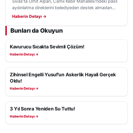
Sivas'ta Ümit Alpan, Camii Kebir Mahallesi'ndeki paslı
aydınlatma direklerini belediyeden destek almadan
kendi imkânlarıyla boyayarak gönüllü çalışmasıyla
Haberin Detayı →
örnek oldu.
Bunları da Okuyun
Kavurucu Sıcakta Sevimli Çözüm!
YAŞAM
Haberin Detayı →
Zihinsel Engelli Yusuf'un Askerlik Hayali Gerçek
YAŞAM
Oldu!
Haberin Detayı →
3 Yıl Sonra Yeniden Su Tuttu!
YAŞAM
Haberin Detayı →