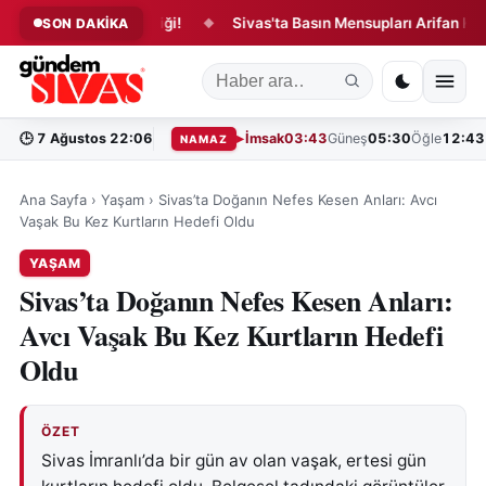
sinde Yangın Paniği!
Sivas'ta Basın Mensupları Arifan Külliyesi'
SON DAKİKA
◆
🕒
7 Ağustos 22:06
İmsak
03:43
Güneş
05:30
Öğle
12:43
NAMAZ
Ana Sayfa
›
Yaşam
›
Sivas’ta Doğanın Nefes Kesen Anları: Avcı
Vaşak Bu Kez Kurtların Hedefi Oldu
YAŞAM
Sivas’ta Doğanın Nefes Kesen Anları:
Avcı Vaşak Bu Kez Kurtların Hedefi
Oldu
ÖZET
Sivas İmranlı’da bir gün av olan vaşak, ertesi gün