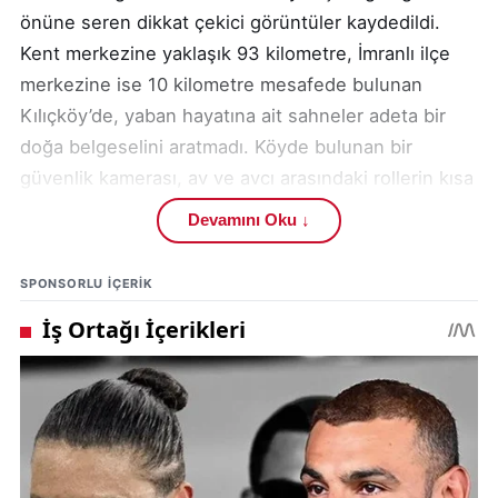
önüne seren dikkat çekici görüntüler kaydedildi.
Kent merkezine yaklaşık 93 kilometre, İmranlı ilçe
merkezine ise 10 kilometre mesafede bulunan
Kılıçköy’de, yaban hayatına ait sahneler adeta bir
doğa belgeselini aratmadı. Köyde bulunan bir
güvenlik kamerası, av ve avcı arasındaki rollerin kısa
sürede nasıl değişebildiğini net biçimde ortaya
Devamını Oku ↓
koydu.
SPONSORLU IÇERIK
Güvenlik kamerası kayıtlarına göre, olaydan bir gün
önce bölgede bir vaşak yaban tavşanını avladı.
Doğal yaşamın olağan akışı içinde gerçekleşen bu
anlar, ertesi gün bambaşka bir tabloyla devam etti.
Aynı bölgede bu kez iki vaşağın, iki kurt tarafından
kovalandığı görüldü. Vaşakların çeviklikleri
sayesinde kurtlardan kurtulmayı başardığı anlar