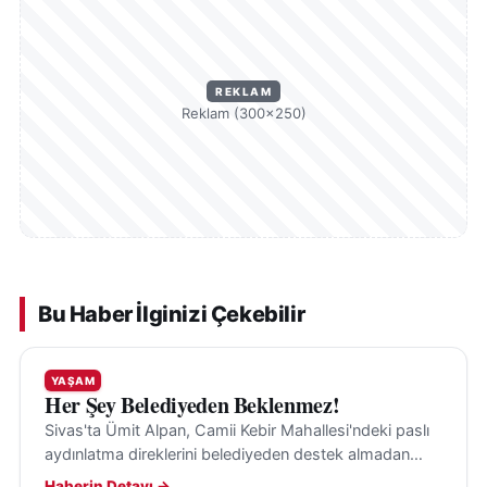
REKLAM
Reklam (300×250)
Bu Haber İlginizi Çekebilir
YAŞAM
Her Şey Belediyeden Beklenmez!
Sivas'ta Ümit Alpan, Camii Kebir Mahallesi'ndeki paslı
aydınlatma direklerini belediyeden destek almadan
kendi imkânlarıyla boyayarak gönüllü çalışmasıyla
Haberin Detayı →