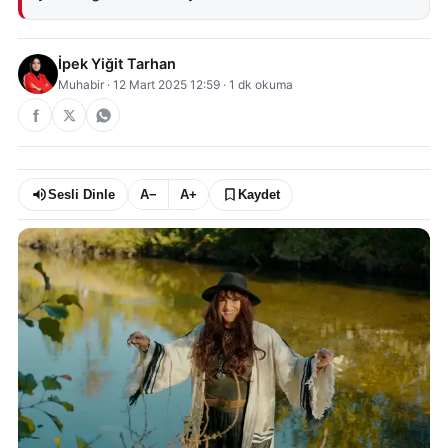
İpek Yiğit Tarhan
Muhabir
·
12 Mart 2025 12:59
·
1
dk okuma
Sesli Dinle
A−
A+
Kaydet