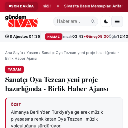
zisinde Yangın Paniği!
Sivas'ta Basın Mensupları Arifan Külliyes
SON DAKİKA
◆
🕒
8 Ağustos 01:35
İmsak
03:43
Güneş
05:30
Öğle
12:4
NAMAZ
Ana Sayfa
›
Yaşam
›
Sanatçı Oya Tezcan yeni proje hazırlığında -
Birlik Haber Ajansı
YAŞAM
Sanatçı Oya Tezcan yeni proje
hazırlığında - Birlik Haber Ajansı
ÖZET
Almanya Berlin’den Türkiye’ye gelerek müzik
piyasasına renk katan Oya Tezcan , müzik
yolculuğunu sürdürüyor.