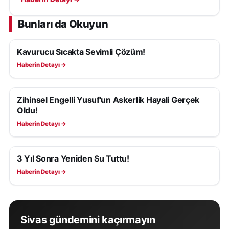
örnek oldu.
Bunları da Okuyun
Kavurucu Sıcakta Sevimli Çözüm!
YAŞAM
Haberin Detayı →
Zihinsel Engelli Yusuf'un Askerlik Hayali Gerçek
YAŞAM
Oldu!
Haberin Detayı →
3 Yıl Sonra Yeniden Su Tuttu!
YAŞAM
Haberin Detayı →
Sivas gündemini kaçırmayın