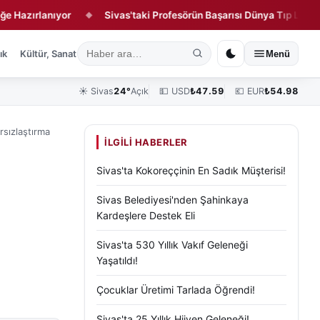
lanıyor
Sivas'taki Profesörün Başarısı Dünya Tıp Literatüründe
◆
ık
Kültür, Sanat ve Tarih
Yaşam
Sivas Vefat Edenler
Köşe Yazılar
Menü
☀️
Sivas
24°
Açık
💵 USD
₺
47.59
💶 EUR
₺
54.98
rsızlaştırma
İLGILI HABERLER
Sivas'ta Kokoreççinin En Sadık Müşterisi!
Sivas Belediyesi'nden Şahinkaya
Kardeşlere Destek Eli
Sivas'ta 530 Yıllık Vakıf Geleneği
Yaşatıldı!
Çocuklar Üretimi Tarlada Öğrendi!
Sivas'ta 25 Yıllık Hijyen Geleneği!