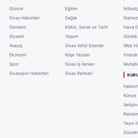
Güncel
Eğitim
Nöbetç
Sivas Haberleri
Sağlık
Namaz 
Gündem
Kültür, Sanat ve Tarih
Hava 
Siyaset
Yaşam
Günlük
Asayiş
Sivas Vefat Edenler
Web Hi
Ekonomi
Köşe Yazıları
İnterak
Spor
Sivas İş İlanları
Muhabi
Sivasspor Haberleri
Sivas Rehberi
KUR
Hakkım
Künye
İletişim
Rekla
Yayın İl
Düzelt