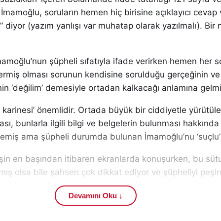
İmamoğlu, soruların hemen hiç birisine açıklayıcı cevap 
 diyor (yazım yanlışı var muhatap olarak yazılmalı). Bir
amoğlu’nun şüpheli sıfatıyla ifade verirken hemen her s
vermiş olması sorunun kendisine sorulduğu gerçeğinin ve
inin ‘değilim’ demesiyle ortadan kalkacağı anlamına gelmi
arinesi’ önemlidir. Ortada büyük bir ciddiyetle yürütül
sı, bunlarla ilgili bilgi ve belgelerin bulunması hakkında 
memiş ama şüpheli durumda bulunan İmamoğlu’nu ‘suçlu
 işin en başından itibaren ekranlarda konuşurken, bu süt
ış olsa bile şahsen çok dikkat ediyor ve şüpheliyi peşi
keleyecek bir ifadeye ve isnata gitmiyorum, gitmeyece
Devamını Oku ↓
r şey yokmuş, her şey kurgudan ibaretmiş ve soruşturmal
de *‘siyasal’* imiş gibi; bunun da ötesinde bir iktidar-mu