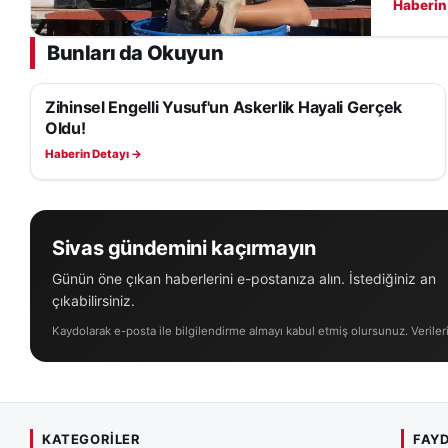
*Masumiyet karine
Haberin
kişiler de bu çerç
Bunları da Okuyun
*Şüpheli sıfatıyla
anayasanın eşitlik
Zihinsel Engelli Yusuf'un Askerlik Hayali Gerçek
YAŞAM
Oldu!
suçlamalardan kurt
kabullenilemez."*
Haberin Detayı →
YAZININ TAMAMIN
Sivas gündemini kaçırmayın
Günün öne çıkan haberlerini e-postanıza alın. İstediğiniz an
çıkabilirsiniz.
Kaydolarak e-posta ile bilgilendirme almayı kabul etmiş olursunuz. Veriler
KATEGORILER
FAYD