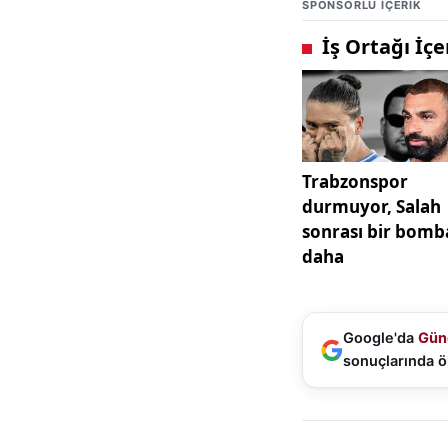
SPONSORLU IÇERIK
çatışması imiş gib
Soruşturmalara kon
içinden çıkmış dur
insanlar *‘para kul
Keza, 38. Olağan C
İmamoğlu ve İBB kay
önceki genel başk
gerektiğini söyled
Özgür Özel’in İma
kurultay kararı da
Google'da
Gün
tarafı “şaibe iddia
sonuçlarında ö
Bunun dışında CİME
zor para hareketler