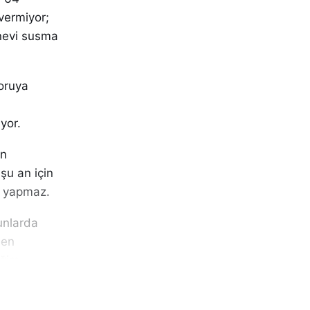
vermiyor;
 nevi susma
oruya
yor.
en
şu an için
’ yapmaz.
unlarda
nen
ğim.
ar yargısal
halefet