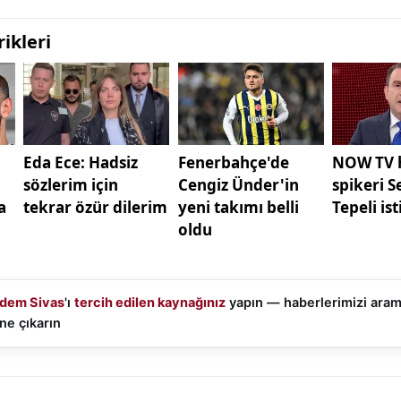
i gösterilmesi çabalarına da katılmıyorum.
u ilk veriler, bilgi-belgeler, şikâyetler Cumhuriyet Halk P
umda. Birçoğu açık ismi ve sıfatı ile kamuoyu karşısına 
e’* olarak anılan görüntüleri kamuoyu ile paylaştılar.
HP Kurultayı’na yönelik olarak*şaibe* iddialarını, şaib
naklı olduğunu belirttiler, nitekim bu iddialar öyle bir h
an Sayın Kemal Kılıçdaroğlu dahi bu konuda bir açıklam
i…
moğlu soruşturmaları devam ederken hızlı bir şekilde ol
 ayrıca değerlendirilmesi gereken bir konudur ancak en 
dem Sivas
'ı
tercih edilen kaynağınız
yapın — haberlerimizi ara
larının” zımnen kabulü anlamını taşıdığıdır.
ne çıkarın
R’e, MASAK’a, İçişleri Bakanlığı’na giden ihbar ve şikâye
i, alış-veriş, tapu trafiği, fiziksel ve teknik takipler, kuru