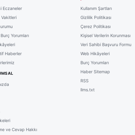
i Eczaneler
Kullanım Şartları
Vakitleri
Gizlilik Politikası
Durumu
Çerez Politikası
 Burç Yorumları
Kişisel Verilerin Korunması
kâyeleri
Veri Sahibi Başvuru Formu
tif Haberler
Web Hikâyeleri
rlerimiz
Burç Yorumları
Haber Sitemap
UMSAL
RSS
ızda
llms.txt
m
keleri
me ve Cevap Hakkı