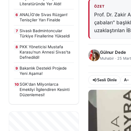
Literatüründe Yer Aldı!
ÖZET
Prof. Dr. Zakir 
ANALİG'de Sivas Rüzgarı!
6
Tenisçiler Yarı Finalde
çabaları" başlık
uzaklaştırılan İ
Sivaslı Badmintoncular
7
Türkiye Finallerine Yükseldi
PKK Yöneticisi Mustafa
8
Karasu'nun Annesi Sivas'ta
Gülnur Dede
Defnedildi!
Muhabir
·
25 Mar
Bakanlık Destekli Projede
9
Yeni Aşama!
Sesli Dinle
A−
SGK'dan Milyonlarca
10
Emekliyi İlgilendiren Kesinti
Düzenlemesi!