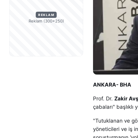
REKLAM
Reklam (300×250)
ANKARA- BHA
Prof. Dr.
Zakir Av
çabaları" başlıklı 
"Tutuklanan ve gö
yöneticileri ve iş 
soruşturmanın ‘yol