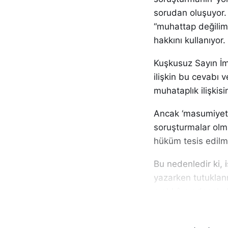
sorudan oluşuyor. 
“muhattap değilim”
hakkını kullanıyor.
Kuşkusuz Sayın İm
ilişkin bu cevabı 
muhataplık ilişkis
Ancak ‘masumiyet k
soruşturmalar olma
hüküm tesis edil
Bu nedenledir ki,
yazarken tutuklanm
mahkûm edecek, le
Fakat sanki hiçbi
bir içerikte değil 