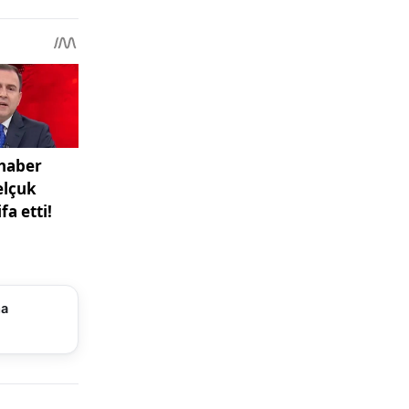
artisi
çıkan
enin Ekrem
al aldı ki
a yapılması
ağanüstü
önemli
ma
tler, izahı
mlar