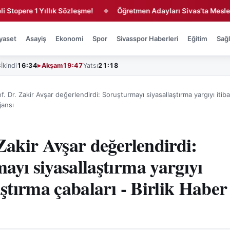
e 1 Yıllık Sözleşme!
Öğretmen Adayları Sivas'ta Mesleğe Hazır
◆
yaset
Asayiş
Ekonomi
Spor
Sivasspor Haberleri
Eğitim
Sağl
3
İkindi
16:34
Akşam
19:47
Yatsı
21:18
f. Dr. Zakir Avşar değerlendirdi: Soruşturmayı siyasallaştırma yargıyı itiba
jansı
 Zakir Avşar değerlendirdi:
ayı siyasallaştırma yargıyı
aştırma çabaları - Birlik Haber