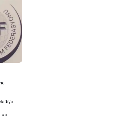
rma
elediye
e 64