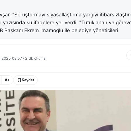
Avşar, "Soruşturmayı siyasallaştırma yargıyı itibarsızlaştı
lı yazısında şu ifadelere yer verdi: "Tutuklanan ve göre
BB Başkanı Ekrem İmamoğlu ile belediye yöneticileri.
t 2025 08:57
·
2
dk okuma
A+
Kaydet