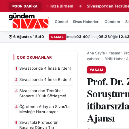
Sivasspor'da 4 İmza Birden!
Sivasspor'dan Tecrübeli Stoper
SON DAKİKA
◆
◆
Güncel
Sivas Haberleri
Gündem
Si
🕒
6 Ağustos 15:40
İmsak
03:40
Güneş
05:28
Öğle
12:4
NAMAZ
Ana Sayfa
›
Yaşam
›
Pro
ÇOK OKUNANLAR
çabaları - Birlik Haber A
Sivasspor'da 4 İmza Birden!
1
YAŞAM
Prof. Dr.
Sivasspor'da 4 İmza Birden!
2
Soruşturm
Sivasspor'dan Tecrübeli
3
Stopere 1 Yıllık Sözleşme!
itibarsızl
Öğretmen Adayları Sivas'ta
4
Mesleğe Hazırlanıyor
Ajansı
Sivas'taki Profesörün
5
Başarısı Dünya Tıp