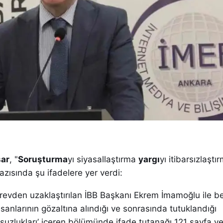
şar
, "
Soruşturma
yı siyasallaştırma
yargı
yı itibarsızlaştı
yazısında şu ifadelere yer verdi:
revden uzaklaştırılan İBB Başkanı Ekrem İmamoğlu ile b
insanlarının gözaltına alındığı ve sonrasında tutuklandığı
suzlukları’ içeren bölümünde ifade tutanağı 121 sayfa v