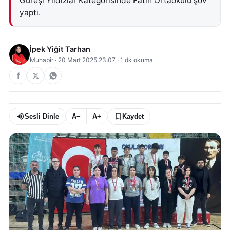
Güreşi Yıldızlar Kategorisinde Fatih Ortaokulu şov
yaptı.
İpek Yiğit Tarhan
Muhabir
·
20 Mart 2025 23:07
·
1
dk okuma
Sesli Dinle
A−
A+
Kaydet