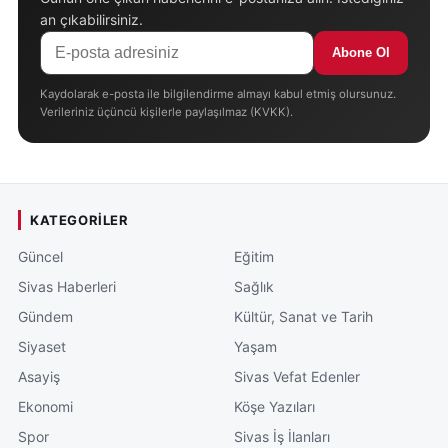
an çıkabilirsiniz.
Abone Ol
Kaydolarak e-posta ile bilgilendirme almayı kabul etmiş olursunuz.
Verileriniz üçüncü kişilerle paylaşılmaz (KVKK).
KATEGORILER
Güncel
Eğitim
Sivas Haberleri
Sağlık
Gündem
Kültür, Sanat ve Tarih
Siyaset
Yaşam
Asayiş
Sivas Vefat Edenler
Ekonomi
Köşe Yazıları
Spor
Sivas İş İlanları