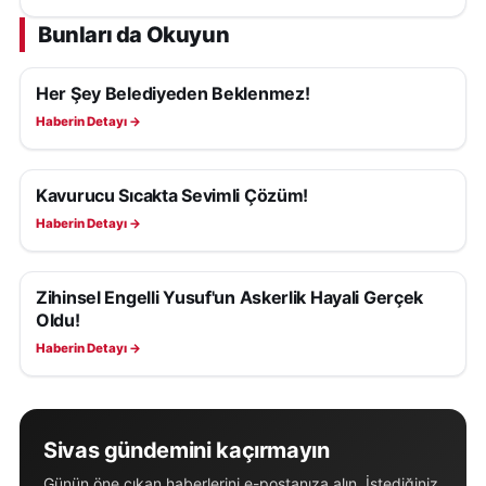
Bunları da Okuyun
Her Şey Belediyeden Beklenmez!
YAŞAM
Haberin Detayı →
Kavurucu Sıcakta Sevimli Çözüm!
YAŞAM
Haberin Detayı →
Zihinsel Engelli Yusuf'un Askerlik Hayali Gerçek
YAŞAM
Oldu!
Haberin Detayı →
Sivas gündemini kaçırmayın
Günün öne çıkan haberlerini e-postanıza alın. İstediğiniz