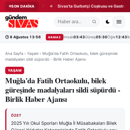
Sivas Sokaklarında!
Sivas’ta Gurbetçi Coşkusu ve Gastronomi 
SON DAKİKA
◆
🕒
8 Ağustos 13:56
İmsak
03:43
Güneş
05:30
Öğle
12:43
İ
NAMAZ
Ana Sayfa
›
Yaşam
›
Muğla'da Fatih Ortaokulu, bilek güreşinde
madalyaları sildi süpürdü - Birlik Haber Ajansı
YAŞAM
Muğla'da Fatih Ortaokulu, bilek
güreşinde madalyaları sildi süpürdü -
Birlik Haber Ajansı
ÖZET
2025 Yılı Okul Sporları Muğla İl Müsabakaları Bilek