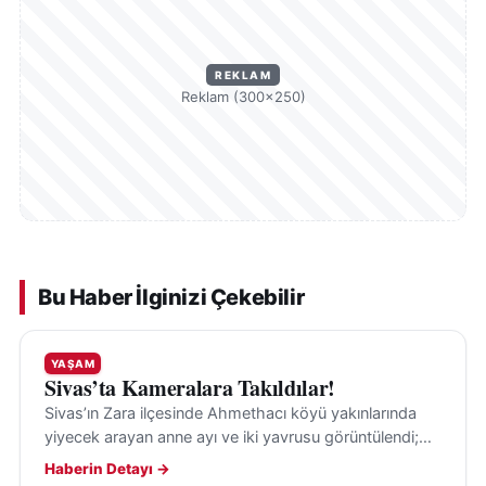
REKLAM
Reklam (300×250)
Bu Haber İlginizi Çekebilir
YAŞAM
Sivas’ta Kameralara Takıldılar!
Sivas’ın Zara ilçesinde Ahmethacı köyü yakınlarında
yiyecek arayan anne ayı ve iki yavrusu görüntülendi;
anne ayı, vatandaşı fark edince yavrularını uzaklaştırdı.
Haberin Detayı →