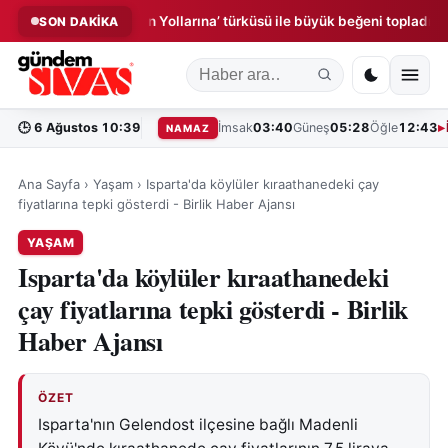
dirdiği ‘Sivas’ın Yollarına’ türküsü ile büyük beğeni topladı
B
SON DAKİKA
◆
🕒
6 Ağustos 10:39
İmsak
03:40
Güneş
05:28
Öğle
12:43
NAMAZ
Ana Sayfa
›
Yaşam
›
Isparta'da köylüler kıraathanedeki çay
fiyatlarına tepki gösterdi - Birlik Haber Ajansı
YAŞAM
Isparta'da köylüler kıraathanedeki
çay fiyatlarına tepki gösterdi - Birlik
Haber Ajansı
ÖZET
Isparta'nın Gelendost ilçesine bağlı Madenli