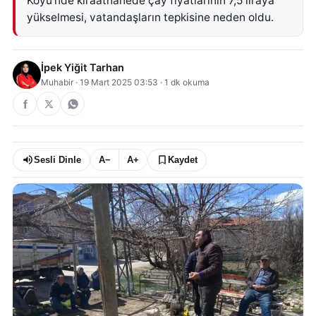
Köyü'nde kıraathanede çay fiyatlarının 7,5 liraya
yükselmesi, vatandaşların tepkisine neden oldu.
İpek Yiğit Tarhan
Muhabir
·
19 Mart 2025 03:53
·
1
dk okuma
Sesli Dinle
A−
A+
Kaydet