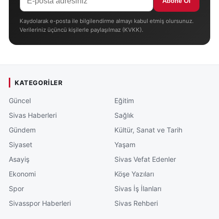
Abone Ol
Kaydolarak e-posta ile bilgilendirme almayı kabul etmiş olursunuz.
Verileriniz üçüncü kişilerle paylaşılmaz (KVKK).
KATEGORILER
Güncel
Eğitim
Sivas Haberleri
Sağlık
Gündem
Kültür, Sanat ve Tarih
Siyaset
Yaşam
Asayiş
Sivas Vefat Edenler
Ekonomi
Köşe Yazıları
Spor
Sivas İş İlanları
Sivasspor Haberleri
Sivas Rehberi