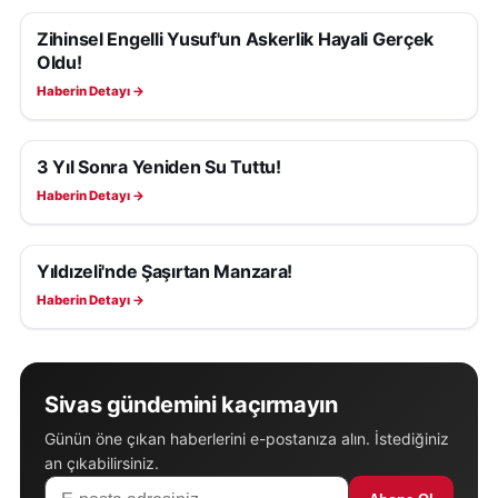
Zihinsel Engelli Yusuf'un Askerlik Hayali Gerçek
YAŞAM
Oldu!
Haberin Detayı →
3 Yıl Sonra Yeniden Su Tuttu!
YAŞAM
Haberin Detayı →
Yıldızeli'nde Şaşırtan Manzara!
YAŞAM
Haberin Detayı →
Sivas gündemini kaçırmayın
Günün öne çıkan haberlerini e-postanıza alın. İstediğiniz
an çıkabilirsiniz.