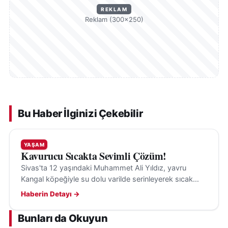
REKLAM
Reklam (300×250)
Bu Haber İlginizi Çekebilir
YAŞAM
Kavurucu Sıcakta Sevimli Çözüm!
Sivas'ta 12 yaşındaki Muhammet Ali Yıldız, yavru
Kangal köpeğiyle su dolu varilde serinleyerek sıcak
havanın etkisini hafifletiyor.
Haberin Detayı →
Bunları da Okuyun