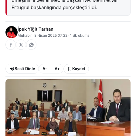
Birleşimi, İl Genel Meclis Başkanı Av. Mehmet Ali
Ertuğrul başkanlığında gerçekleştirildi.
İpek Yiğit Tarhan
Muhabir
·
8 Nisan 2025 07:22
·
1
dk okuma
Sesli Dinle
A−
A+
Kaydet