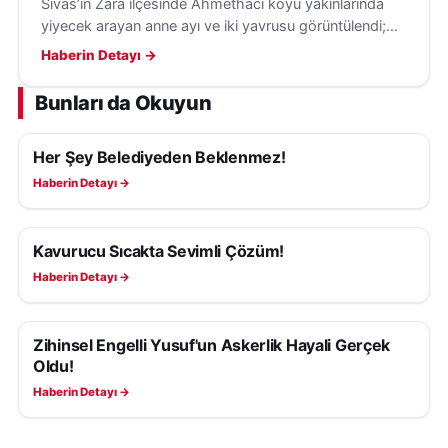
Sivas’ın Zara ilçesinde Ahmethacı köyü yakınlarında
yiyecek arayan anne ayı ve iki yavrusu görüntülendi;
anne ayı, vatandaşı fark edince yavrularını uzaklaştırdı.
Haberin Detayı →
Bunları da Okuyun
Her Şey Belediyeden Beklenmez!
YAŞAM
Haberin Detayı →
Kavurucu Sıcakta Sevimli Çözüm!
YAŞAM
Haberin Detayı →
Zihinsel Engelli Yusuf'un Askerlik Hayali Gerçek
YAŞAM
Oldu!
Haberin Detayı →