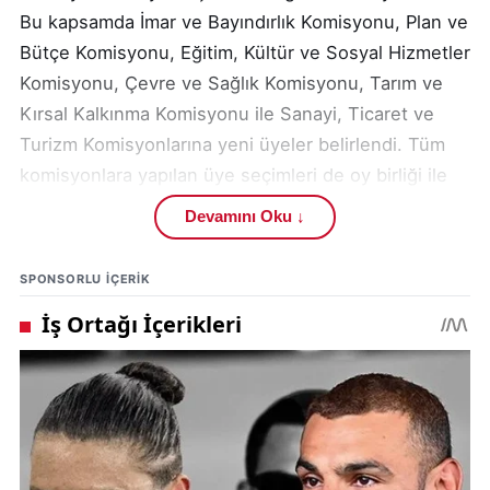
Bu kapsamda İmar ve Bayındırlık Komisyonu, Plan ve
Bütçe Komisyonu, Eğitim, Kültür ve Sosyal Hizmetler
Komisyonu, Çevre ve Sağlık Komisyonu, Tarım ve
Kırsal Kalkınma Komisyonu ile Sanayi, Ticaret ve
Turizm Komisyonlarına yeni üyeler belirlendi. Tüm
komisyonlara yapılan üye seçimleri de oy birliği ile
kabul edildi.
Devamını Oku ↓
Toplantıda, gündemde yer alan diğer maddeler de
SPONSORLU IÇERIK
görüşülerek meclis üyelerinin oylarına sunuldu.
Nisan Ayı 1. Birleşimi, 8 Nisan 2025 Salı günü saat
11.00’de yeniden toplanmak üzere sona erdi.