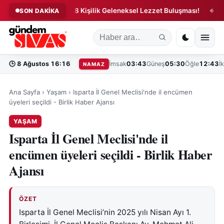
ivali’nde 5 Bin 58 Kişilik Geleneksel Lezzet Buluşması!
Sivas 
SON DAKİKA
◆
🕒
8 Ağustos 16:16
İmsak
03:43
Güneş
05:30
Öğle
12:43
İ
NAMAZ
Ana Sayfa
›
Yaşam
›
Isparta İl Genel Meclisi'nde il encümen
üyeleri seçildi - Birlik Haber Ajansı
YAŞAM
Isparta İl Genel Meclisi'nde il
encümen üyeleri seçildi - Birlik Haber
Ajansı
ÖZET
Isparta İl Genel Meclisi’nin 2025 yılı Nisan Ayı 1.