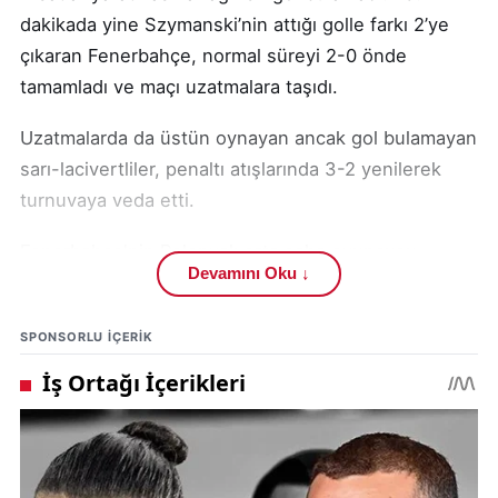
dakikada yine Szymanski’nin attığı golle farkı 2’ye
çıkaran Fenerbahçe, normal süreyi 2-0 önde
tamamladı ve maçı uzatmalara taşıdı.
Uzatmalarda da üstün oynayan ancak gol bulamayan
sarı-lacivertliler, penaltı atışlarında 3-2 yenilerek
turnuvaya veda etti.
Fenerbahçe'nin Polonyalı orta saha oyuncusu
Devamını Oku ↓
Sebastian Szymanski, UEFA Avrupa Ligi'ndeki ilk
gollerini 45 ve 73. dakikalarda attı. Ancak bu goller,
SPONSORLU IÇERIK
Fenerbahçe'nin turu geçmesi için yeterli olmadı.
Maçın 85. dakikasında sakatlık geçiren
Fenerbahçe'nin milli oyuncusu Mert Müldür, 88.
dakikada yerini Alexander Djiku'ya bırakarak maçı
tamamlayamadı.