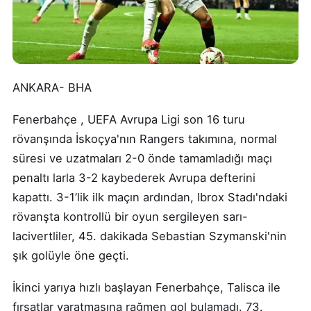
ANKARA- BHA
Fenerbahçe , UEFA Avrupa Ligi son 16 turu
rövanşında İskoçya'nın Rangers takımına, normal
süresi ve uzatmaları 2-0 önde tamamladığı maçı
penaltı larla 3-2 kaybederek Avrupa defterini
kapattı. 3-1’lik ilk maçın ardından, Ibrox Stadı'ndaki
rövanşta kontrollü bir oyun sergileyen sarı-
lacivertliler, 45. dakikada Sebastian Szymanski'nin
şık golüyle öne geçti.
İkinci yarıya hızlı başlayan Fenerbahçe, Talisca ile
fırsatlar yaratmasına rağmen gol bulamadı. 73.