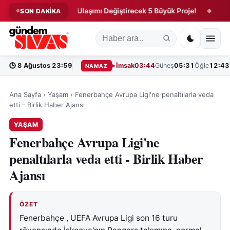
”
Sivas’ta Ulaşımı Değiştirecek 5 Büyük Proje!
AK Parti’
SON DAKİKA
◆
◆
🕒
8 Ağustos 23:59
İmsak
03:44
Güneş
05:31
Öğle
12:43
NAMAZ
Ana Sayfa
›
Yaşam
›
Fenerbahçe Avrupa Ligi'ne penaltılarla veda
etti - Birlik Haber Ajansı
YAŞAM
Fenerbahçe Avrupa Ligi'ne
penaltılarla veda etti - Birlik Haber
Ajansı
ÖZET
Fenerbahçe , UEFA Avrupa Ligi son 16 turu