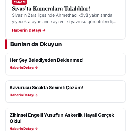
YAŞAM
Sivas’ta Kameralara Takıldılar!
Sivas’ın Zara ilçesinde Ahmethacı köyü yakınlarında
yiyecek arayan anne ayı ve iki yavrusu görüntülendi;
anne ayı, vatandaşı fark edince yavrularını uzaklaştırdı.
Haberin Detayı →
Bunları da Okuyun
Her Şey Belediyeden Beklenmez!
YAŞAM
Haberin Detayı →
Kavurucu Sıcakta Sevimli Çözüm!
YAŞAM
Haberin Detayı →
Zihinsel Engelli Yusuf'un Askerlik Hayali Gerçek
YAŞAM
Oldu!
Haberin Detayı →