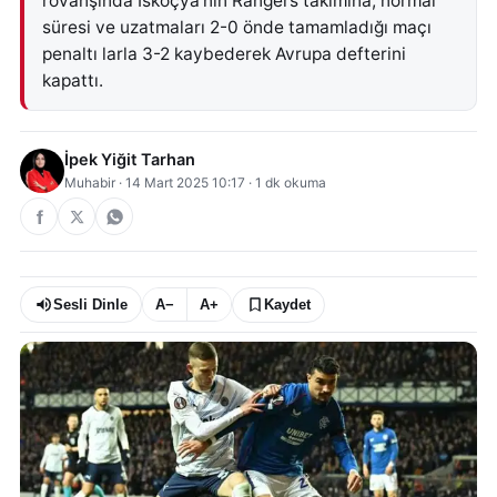
rövanşında İskoçya'nın Rangers takımına, normal
süresi ve uzatmaları 2-0 önde tamamladığı maçı
penaltı larla 3-2 kaybederek Avrupa defterini
kapattı.
İpek Yiğit Tarhan
Muhabir
·
14 Mart 2025 10:17
·
1
dk okuma
Sesli Dinle
A−
A+
Kaydet