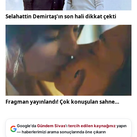
ilerlemeler kaydettiğini vurgulayarak, "Terörsüz
Türkiye hedefine yaklaştıkça bu tür hezeyanlara
daha çok şahit olacağız. Türk, Kürt, Arap, Sünni,
Alevi, Çerkezi, Lazıyla 85 milyonun emanetini
taşıyoruz. Kutuplaşma yerine kucaklaşmayı, nefret
siyaseti yerine sevgi siyasetini savunmaya devam
edeceğiz" dedi.
Muhalefete yönelik eleştirilerini sertleştiren
Cumhurbaşkanı Erdoğan, "Yolsuzluk, soygun, rüşvet
iddialarına cevap vermek yerine siyasi tarihimizin en
seviyesiz, hukuk yoksunu açıklamalarına imza
atıyorlar" ifadelerini kullandı. Ana muhalefet partisi
liderine çağrıda bulunarak, "Provokasyonlarla
vatandaşlarımızın huzurunu bozmaktan vazgeçin.
Cesaretiniz varsa yolsuzluk, hırsızlık, alınan rüşvetin
Google'da
Gündem Sivas
'ı
tercih edilen kaynağınız
yapın
— haberlerimizi arama sonuçlarında öne çıkarın
hesabını verin" diye konuştu.