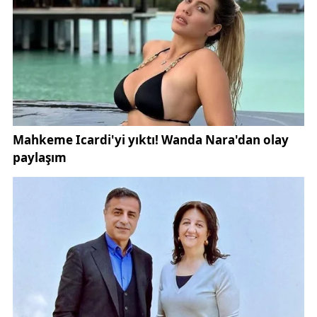
dönümünü de anan Erdoğan, Nevruz kutlamalarına
değinerek, "Baharın müjdecisi olan Nevruz'u büyük
coşkuyla kutladık. Bu yıl geçmiş yıllara kıyasla daha
huzurlu bir Nevruz geçirdik" ifadelerini kullandı.
Nevruz'un resmi bayram olarak kutlanmasını arzu
ettiklerini belirten Erdoğan, bazı olumsuz olayların
yaşandığını ancak genel olarak kutlamaların
gerilimsiz gerçekleştiğini ifade etti.
Muhalefetin eleştirilerine sert tepki gösteren
Erdoğan, "Polisimizin çocuklara pamuk şeker ikram
etmesini bile eleştiri konusu yapıyorlar. Ancak sokak
teröristlerine kucak açanlar, polise yapılan saldırılara
sessiz kalıyor" dedi.
Erdoğan, Türkiye'nin terörle mücadelesinde önemli