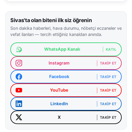
Ekonomi politikalarına ilişkin değerlendirmelerde
bulunan Erdoğan, "Ekonomi programımızı
Sivas'ta olan biteni ilk siz öğrenin
uygulamayı aynı azim ve kararlılıkla sürdüreceğiz.
Son dakika haberleri, hava durumu, nöbetçi eczaneler ve
vefat ilanları — tercih ettiğiniz kanaldan anında.
Böyle dönemlerde ana önceliğimiz makro finansal
istikrarı korumaktır" dedi. İki yıldır uygulanan
WhatsApp Kanalı
KATIL
ekonomi programının kazanımlarına vurgu yaparak,
bu süreçte elde edilen kazanımların korunacağını
Instagram
TAKIP ET
belirtti.
Facebook
TAKIP ET
YouTube
TAKIP ET
LinkedIn
TAKIP ET
X
TAKIP ET