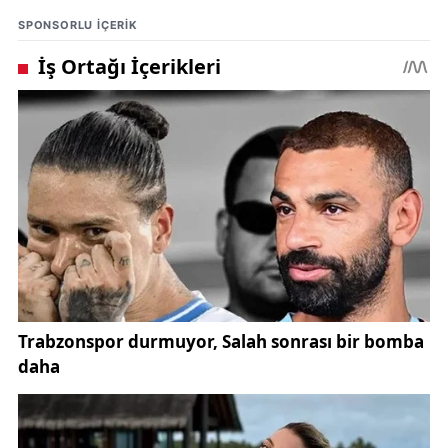
SPONSORLU IÇERIK
Rusya-Ukrayna savaşına da değinen
Cumhurbaşkanı, Türkiye’nin başından beri dengeli
bir politika izlediğini vurgulayarak, "Muhalefet başta
olmak üzere kimsenin dolduruşuna gelmedik. 4.
yılına giren bu savaşın daha fazla yıkım olmadan
sona ermesini arzu ediyoruz" dedi.
Cumhurbaşkanı Erdoğan , eski ABD Başkanı Donald
Trump ile gerçekleştirdiği görüşmenin samimi
geçtiğini belirterek, "100 milyar dolarlık ticaret
hacmi, karşılıklı engeller ve birçok meseleyi ele
aldık. Sayın Trump’ın ikinci döneminde Türk-
Amerikan ilişkilerinin farklı bir ivme yakalaması
mümkündür" dedi.
Konuşmasında Çanakkale Zaferi'nin 110. yıl