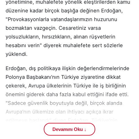
yönetimine, muhalefete yönelik eleştirilerden kamu
düzenine kadar birçok başlığa değinen Erdoğan,
"Provokasyonlarla vatandaşlarımızın huzurunu
bozmaktan vazgeçin. Cesaretiniz varsa
yolsuzlukların, hırsızlıkların, alınan rüşvetlerin
hesabını verin" diyerek muhalefete sert sözlerle
yüklendi.
Erdoğan, dış politikaya ilişkin değerlendirmelerinde
Polonya Başbakanı’nın Türkiye ziyaretine dikkat
çekerek, Avrupa ülkelerinin Türkiye ile iş birliğinin
önemini giderek daha fazla kabul ettiğini ifade etti.
"Sadece güvenlik boyutuyla değil, birçok alanda
Avrupa’nın ülkemize olan ihtiyacı açıkça ikrar
edilmeye başlandı" diyen Erdoğan, Türkiye’nin
karşılıklı saygı çerçevesinde iş birliğine açık
Devamını Oku ↓
olduğunu belirtti.