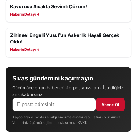
Kavurucu Sıcakta Sevimli Çözüm!
YAŞAM
Haberin Detayı →
Zihinsel Engelli Yusuf'un Askerlik Hayali Gerçek
YAŞAM
Oldu!
Haberin Detayı →
Sivas gündemini kaçırmayın
Günün öne çıkan haberlerini e-postanıza alın. İstediğiniz
an çıkabilirsiniz.
Abone Ol
Kaydolarak e-posta ile bilgilendirme almayı kabul etmiş olursunuz.
Verileriniz üçüncü kişilerle paylaşılmaz (KVKK).