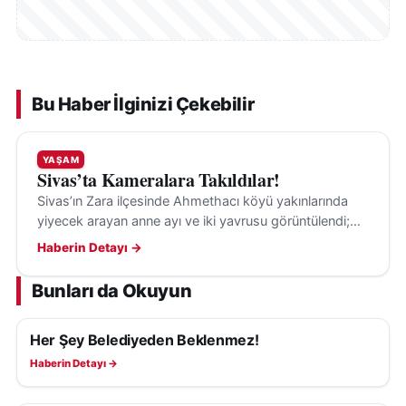
Bu Haber İlginizi Çekebilir
YAŞAM
Sivas’ta Kameralara Takıldılar!
Sivas’ın Zara ilçesinde Ahmethacı köyü yakınlarında
yiyecek arayan anne ayı ve iki yavrusu görüntülendi;
anne ayı, vatandaşı fark edince yavrularını uzaklaştırdı.
Haberin Detayı →
Bunları da Okuyun
Her Şey Belediyeden Beklenmez!
YAŞAM
Haberin Detayı →