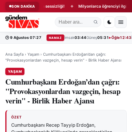
 açılışında tribün sessizliği!
Milyonlarca öğrenciyi ilgilendiriy
SON DAKİKA
◆
🕒
9 Ağustos 07:27
İmsak
03:44
Güneş
05:31
Öğle
12:43
NAMAZ
Ana Sayfa
›
Yaşam
›
Cumhurbaşkanı Erdoğan’dan çağrı:
"Provokasyonlardan vazgeçin, hesap verin" - Birlik Haber Ajansı
YAŞAM
Cumhurbaşkanı Erdoğan’dan çağrı:
"Provokasyonlardan vazgeçin, hesap
verin" - Birlik Haber Ajansı
ÖZET
Cumhurbaşkanı Recep Tayyip Erdoğan,