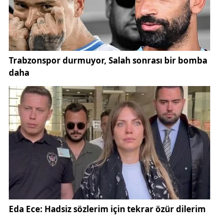
nesli olarak İstiklal Marşı ile ortaya konulan
değerlere her zaman sahip çıkacak, İstiklal Marşı'nın
ruhunu ve merhum Akif'in ideallerini yaşatmaya
devam edeceğiz. İstiklal Marşımızın kabulünün
104'üncü yıl dönümünde, Türk milletinin asaletinin,
onurunun ve bağımsızlık mücadelesinin en güzel
ifadelerini kaleme alan başta merhum Mehmet Akif
Ersoy olmak üzere, vatanımızın hürriyeti için canını
feda eden tüm kahramanlarımızı rahmet ve minnetle
yad ediyor, vatandaşlarımı en kalbi duygularımla
selamlıyorum."