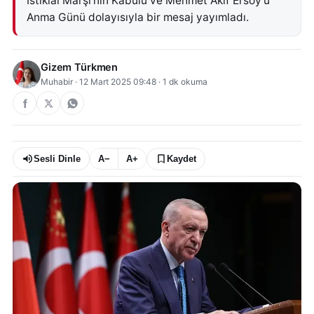
İstiklal Marşı'nın Kabulü ve Mehmet Akif Ersoy'u
Anma Günü dolayısıyla bir mesaj yayımladı.
Gizem Türkmen
Muhabir
·
12 Mart 2025 09:48
·
1
dk okuma
Sesli Dinle
A−
A+
Kaydet