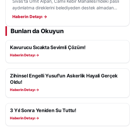
Sivas'ta Ümit Alpan, Camii Kebir Mahallesi'ndeki paslı
aydınlatma direklerini belediyeden destek almadan
kendi imkânlarıyla boyayarak gönüllü çalışmasıyla
Haberin Detayı →
örnek oldu.
Bunları da Okuyun
Kavurucu Sıcakta Sevimli Çözüm!
YAŞAM
Haberin Detayı →
Zihinsel Engelli Yusuf'un Askerlik Hayali Gerçek
YAŞAM
Oldu!
Haberin Detayı →
3 Yıl Sonra Yeniden Su Tuttu!
YAŞAM
Haberin Detayı →