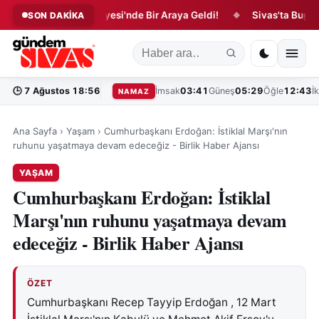
pları Arifan Külliyesi'nde Bir Araya Geldi!
Sivas'ta Bugün Vefa
SON DAKİKA
◆
🕒
7 Ağustos 18:56
İmsak
03:41
Güneş
05:29
Öğle
12:43
İ
NAMAZ
Ana Sayfa
›
Yaşam
›
Cumhurbaşkanı Erdoğan: İstiklal Marşı'nın
ruhunu yaşatmaya devam edeceğiz - Birlik Haber Ajansı
YAŞAM
Cumhurbaşkanı Erdoğan: İstiklal
Marşı'nın ruhunu yaşatmaya devam
edeceğiz - Birlik Haber Ajansı
ÖZET
Cumhurbaşkanı Recep Tayyip Erdoğan , 12 Mart