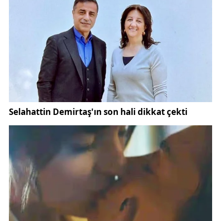
Kemer Kaymakamlığı, Türkiye Bisiklet Federasyonu,
Kemer Belediyesi, Kemer Tanıtım Vakfı, Kemer
Otelciler Birliği, Kemer İş İnsanları Derneği, Kemer
Turizm Komitesi destekleri, Yaşam Hastaneleri, Aslı
Bisiklet, SRAM, Mucoff Türkiye sponsorluğunda
gerçekleştirilecek.
Trans Taurus Etap Yarışları Koordinatörü Ömer
Nizam, Antalya’nın doğası ve coğrafi özellikleri ile
bisiklet turizminin dünyada önde gelen merkezler
arasında yer aldığını ifade etti. Ömer Nizam, “Antalya
sahil şeridi yolları, Akdeniz manzarası eşliğinde yol
bisikletçileri için eşsiz bir rota sunarken, sırtını
yasladığı Toros Dağlarındaki dağ ve yayla yolları ile
dağ ve gravel bisikletçileri için benzersiz rotalar
sunan bir