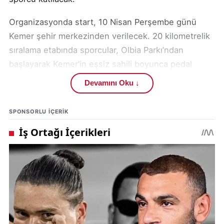
Organizasyonda start, 10 Nisan Perşembe günü
Kemer şehir merkezinden verilecek. 20 kilometrelik
sıralama etabında sporcular, Olbia Parkı’ndan
başlayarak Kemer’in eşsiz sahili boyunca pedal
çevirecek. Şehir içi, orman, Ayışığı Koyu ve Kemer
Devamını Oku ↓
Marina’nın içinden geçecek sporcular, şehre bisiklet
heyecanını yaşatacaklar.
SPONSORLU IÇERIK
Yarışın ikinci gününde Kemer merkezden başlayacak
organizasyonda sırasıyla Kuzdere Kesme Boğazı
Kanyonu, Gedelme, Ovacık, Gölcük Yaylaları
geçilerek yörüklere konuk olunacak. Sporcular ikinci
gün, Toros Dağları manzaraları eşliğinde 60
kilometre yol kat edecek.
Gedelme yaylasından Ocacık yaylasına