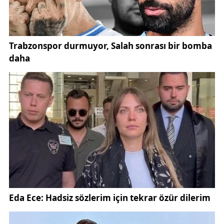
Bisikletçiler üçüncü gün Gedelme Yaylasından yarışa
başlayıp, Ovacık, Örencik, Yarbaşçandır, Kökez,
Katranbaşı ve Söğütcuması Yaylalarından geçilecek.
Sedir ormanları içerisinden Ovacık Yaylasına
ulaşacak sporcular, 60 kilometrelik etapta birbiriyle
kıyasıya mücadele verecek.
Yarışın son gününde 13 Nisan Pazar günü
bisikletliler Ovacık Yaylasından start alacak.
Kemer’in eşsiz güzelliğe sahip Tahtalı Dağı
manzarası eşliğinde, Çukur Yayla, Üçoluk ve
Belenyayla’dan geçecek sporcular, Kuzdere’de 60
kilometre sonunda bitiş çizgisine ulaşacak. Trans
Taurus Dağ Bisikleti Etap Yarışları; Gençlik ve Spor
Bakanlığı, Kültür ve Turizm Bakanlığı, Antalya Valiliği,