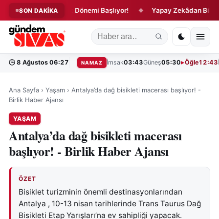
r İçin Yeni İnfaz Dönemi Başlıyor!
Yapay Zekâdan Bilimde Tar
SON DAKİKA
◆
🕒
8 Ağustos 06:27
İmsak
03:43
Güneş
05:30
Öğle
12:43
NAMAZ
Ana Sayfa
›
Yaşam
›
Antalya’da dağ bisikleti macerası başlıyor! -
Birlik Haber Ajansı
YAŞAM
Antalya’da dağ bisikleti macerası
başlıyor! - Birlik Haber Ajansı
ÖZET
Bisiklet turizminin önemli destinasyonlarından
Antalya , 10-13 nisan tarihlerinde Trans Taurus Dağ
Bisikleti Etap Yarışları’na ev sahipliği yapacak.