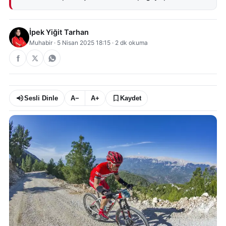
İpek Yiğit Tarhan
Muhabir
·
5 Nisan 2025 18:15
·
2
dk okuma
Sesli Dinle
A−
A+
Kaydet