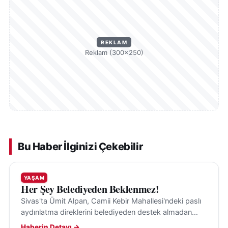
REKLAM
Reklam (300×250)
Bu Haber İlginizi Çekebilir
YAŞAM
Her Şey Belediyeden Beklenmez!
Sivas'ta Ümit Alpan, Camii Kebir Mahallesi'ndeki paslı
aydınlatma direklerini belediyeden destek almadan
kendi imkânlarıyla boyayarak gönüllü çalışmasıyla
Haberin Detayı →