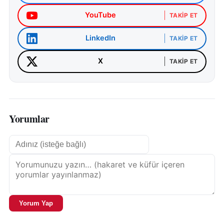
ve yaylaları bisiklet sporu ile tüm dünyaya göstermiş
olacağız. 4 gün sonunda dereceye giren
YouTube
TAKIP ET
sporcularımız Kemer Mustafa Ertuğrul Aker Parkı’nda
LinkedIn
TAKIP ET
düzenlenecek ödül töreninde kupalarına
kavuşacaklar, tüm bisiklet severleri 10-13 Nisan
X
TAKIP ET
tarihlerinde Kemer’e bekliyoruz” ifadelerini kullandı.
Yorumlar
Yorum Yap