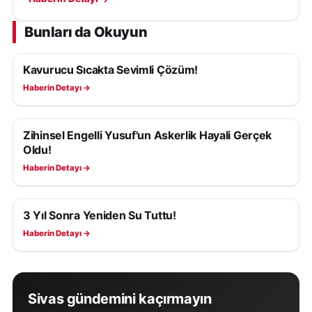
örnek oldu.
Bunları da Okuyun
Kavurucu Sıcakta Sevimli Çözüm!
YAŞAM
Haberin Detayı →
Zihinsel Engelli Yusuf'un Askerlik Hayali Gerçek
YAŞAM
Oldu!
Haberin Detayı →
3 Yıl Sonra Yeniden Su Tuttu!
YAŞAM
Haberin Detayı →
Sivas gündemini kaçırmayın