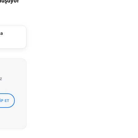
ma
iz
IP ET