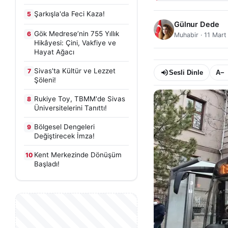
Şarkışla'da Feci Kaza!
5
Gülnur Dede
Gök Medrese’nin 755 Yıllık
6
Muhabir
·
11 Mart
Hikâyesi: Çini, Vakfiye ve
Hayat Ağacı
Sivas'ta Kültür ve Lezzet
7
Sesli Dinle
A−
Şöleni!
Rukiye Toy, TBMM'de Sivas
8
Üniversitelerini Tanıttı!
Bölgesel Dengeleri
9
Değiştirecek İmza!
Kent Merkezinde Dönüşüm
10
Başladı!