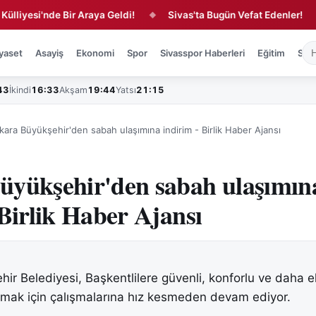
i'nde Bir Araya Geldi!
Sivas'ta Bugün Vefat Edenler!
Kır
◆
◆
yaset
Asayiş
Ekonomi
Spor
Sivasspor Haberleri
Eğitim
Sağl
43
İkindi
16:33
Akşam
19:44
Yatsı
21:15
kara Büyükşehir'den sabah ulaşımına indirim - Birlik Haber Ajansı
üyükşehir'den sabah ulaşımın
 Birlik Haber Ajansı
ir Belediyesi, Başkentlilere güvenli, konforlu ve daha 
amak için çalışmalarına hız kesmeden devam ediyor.