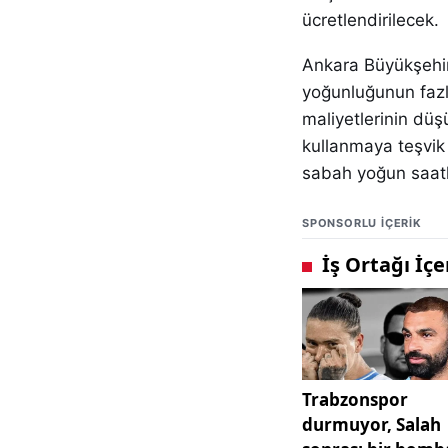
ücretlendirilecek.
Ankara Büyükşehir 
yoğunluğunun fazl
maliyetlerinin düşü
kullanmaya teşvik e
sabah yoğun saatl
SPONSORLU IÇERIK