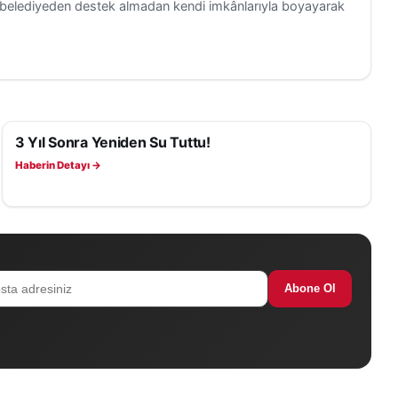
ni belediyeden destek almadan kendi imkânlarıyla boyayarak
3 Yıl Sonra Yeniden Su Tuttu!
YAŞAM
Haberin Detayı →
Abone Ol