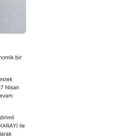
nomik bir
destek
27 Nisan
 devam
irimli
KARAY) ile
larak