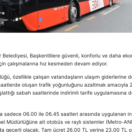
Belediyesi, Başkentlilere güvenli, konforlu ve daha eko
çin çalışmalarına hız kesmeden devam ediyor.
ğü, özellikle çalışan vatandaşların ulaşım giderlerine 
 saatlerde oluşan trafik yoğunluğunu azaltmak amacıyla 
lattığı sabah saatlerinde indirimli tarife uygulamasına
da sadece 06.00 ile 06.45 saatleri arasında uygulanan ind
nel Müdürlüğüne ait otobüs ve raylı sistemler (Metro-AN
geçerli olacak. Tam ücret 26,00 TL yerine 23,00 TL o