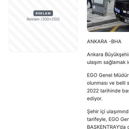
REKLAM
Reklam (300×250)
ANKARA -BHA
Ankara Büyükşehir 
ulaşım sağlamak i
EGO Genel Müdürlü
olunması ve belli
2022 tarihinde baş
ediyor.
Şehir içi ulaşımın
tarifeyle, EGO Ge
BAŞKENTRAY’da da 