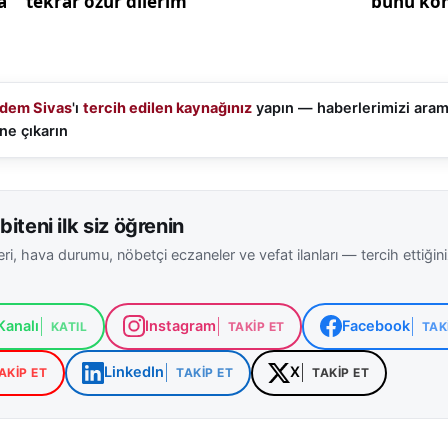
dem Sivas
'ı
tercih edilen kaynağınız
yapın — haberlerimizi ara
ne çıkarın
biteni ilk siz öğrenin
ri, hava durumu, nöbetçi eczaneler ve vefat ilanları — tercih ettiğin
analı
Instagram
Facebook
KATIL
TAKIP ET
TAK
LinkedIn
X
AKIP ET
TAKIP ET
TAKIP ET