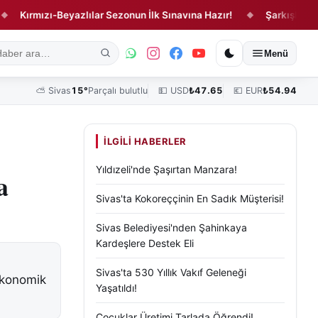
mızı-Beyazlılar Sezonun İlk Sınavına Hazır!
Şarkışla'da Feci Ka
◆
ık
Kültür, Sanat ve Tarih
Yaşam
Sivas Vefat Edenler
Köşe Yazılar
Menü
⛅
Sivas
15°
Parçalı bulutlu
💵 USD
₺
47.65
💶 EUR
₺
54.94
İLGILI HABERLER
Yıldızeli'nde Şaşırtan Manzara!
a
Sivas'ta Kokoreççinin En Sadık Müşterisi!
Sivas Belediyesi'nden Şahinkaya
Kardeşlere Destek Eli
Sivas'ta 530 Yıllık Vakıf Geleneği
ekonomik
Yaşatıldı!
Çocuklar Üretimi Tarlada Öğrendi!