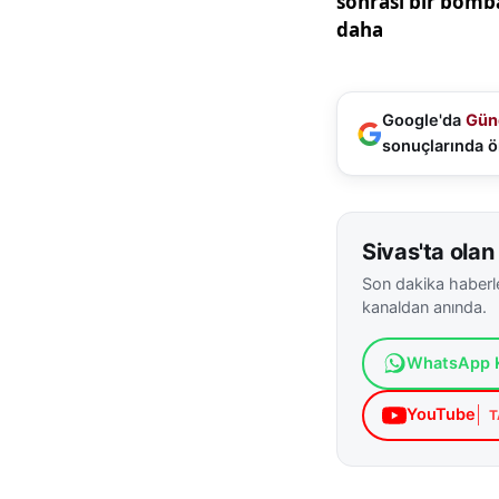
Google'da
Gün
sonuçlarında ö
Sivas'ta olan 
Son dakika haberle
kanaldan anında.
WhatsApp K
YouTube
T