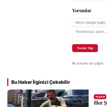
Yorumlar
Yorum Yap
İlk yorumu siz yapın.
Bu Haber İlginizi Çekebilir
YAŞAM
Her Ş