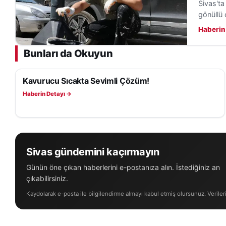
Sivas'ta
gönüllü 
Haberin
Bunları da Okuyun
Kavurucu Sıcakta Sevimli Çözüm!
YAŞAM
Haberin Detayı →
Sivas gündemini kaçırmayın
Günün öne çıkan haberlerini e-postanıza alın. İstediğiniz an
çıkabilirsiniz.
Kaydolarak e-posta ile bilgilendirme almayı kabul etmiş olursunuz. Veriler