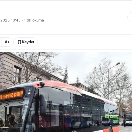
 2025 10:43
·
1
dk okuma
A+
Kaydet