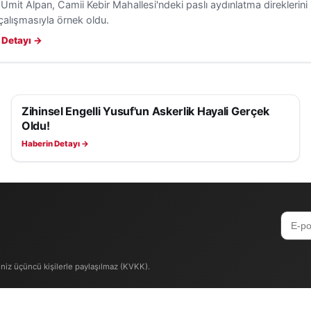
 Ümit Alpan, Camii Kebir Mahallesi'ndeki paslı aydınlatma direkleri
çalışmasıyla örnek oldu.
 Detayı →
Zihinsel Engelli Yusuf'un Askerlik Hayali Gerçek
YAŞAM
Oldu!
Haberin Detayı →
iniz üçüncü kişilerle paylaşılmaz (KVKK).