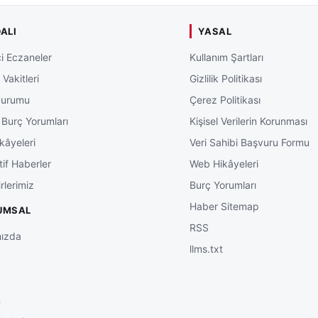
ALI
YASAL
i Eczaneler
Kullanım Şartları
Vakitleri
Gizlilik Politikası
Durumu
Çerez Politikası
 Burç Yorumları
Kişisel Verilerin Korunması
kâyeleri
Veri Sahibi Başvuru Formu
tif Haberler
Web Hikâyeleri
rlerimiz
Burç Yorumları
Haber Sitemap
UMSAL
RSS
ızda
llms.txt
m