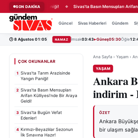
zisinde Yangın Paniği!
Sivas'ta Basın Mensupları Arifan Külliyes
SON DAKİKA
◆
Güncel
Sivas Haberleri
Gündem
Si
🕒
8 Ağustos 01:05
İmsak
03:43
Güneş
05:30
Öğle
12:
NAMAZ
Ana Sayfa
›
Yaşam
›
An
ÇOK OKUNANLAR
YAŞAM
Sivas'ta Tarım Arazisinde
1
Ankara B
Yangın Paniği!
indirim -
Sivas'ta Basın Mensupları
2
Arifan Külliyesi'nde Bir Araya
Geldi!
Sivas'ta Bugün Vefat
3
ÖZET
Edenler!
Ankara Büyükşeh
bir ulaşım sağl
Kırmızı-Beyazlılar Sezonun
4
İlk Sınavına Hazır!