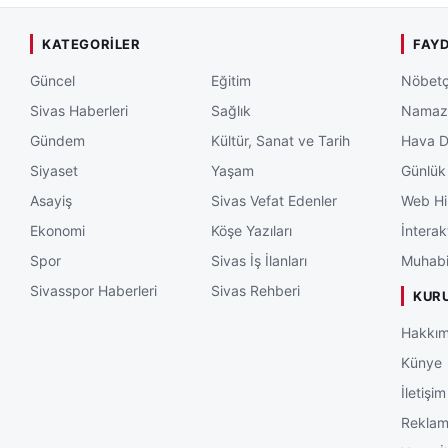
KATEGORILER
FAYD
Güncel
Eğitim
Nöbetç
Sivas Haberleri
Sağlık
Namaz 
Gündem
Kültür, Sanat ve Tarih
Hava 
Siyaset
Yaşam
Günlük
Asayiş
Sivas Vefat Edenler
Web Hi
Ekonomi
Köşe Yazıları
İnterak
Spor
Sivas İş İlanları
Muhabi
Sivasspor Haberleri
Sivas Rehberi
KUR
Hakkım
Künye
İletişim
Rekla