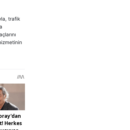
a, trafik
a
açlarını
hizmetinin