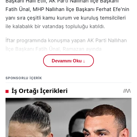
Başkanı Halil Etili, AK Parti Nallıhan İlçe Başkanı
Fatih Ünal, MHP Nallıhan İlçe Başkanı Ferhat Efe'nin
yanı sıra çeşitli kamu kurum ve kuruluş temsilcileri
ile kalabalık bir vatandaş topluluğu katıldı.
İftar programında konuşma yapan AK Parti Nallıhan
İlçe Başkanı Fatih Ünal, Ramazan ayında
birlik,beraberlik ve paylaşma duygularının pekiştiğini
Devamını Oku ↓
vurgulayarak,iftar programına katılımlarından dolayı
başta Çevre Şehircilik ve İklim Değişikliği Bakan
SPONSORLU IÇERIK
Yardımcısı Burak Demiralp olmak üzere,bölge
milletvekillerine, parti teşkilatı mensuplarına ve
bütün vatandaşlara teşekkür etti.
Daha sonra sırasıyla, önceki dönem Belediye
Başkanı İsmail Öntaş, AK Parti Ankara Milletvekili
Osman Gökçek, AK Parti Ankara Milletvekili Asuman