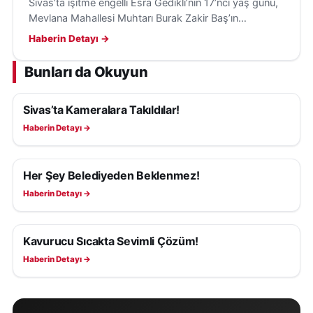
Sivas’ta işitme engelli Esra Gedikli’nin 17’nci yaş günü,
Mevlana Mahallesi Muhtarı Burak Zakir Baş’ın
sürpriziyle parkta mahalle sakinleriyle coşkuyla
Haberin Detayı →
kutlandı.
Bunları da Okuyun
Sivas’ta Kameralara Takıldılar!
YAŞAM
Haberin Detayı →
Her Şey Belediyeden Beklenmez!
YAŞAM
Haberin Detayı →
Kavurucu Sıcakta Sevimli Çözüm!
YAŞAM
Haberin Detayı →