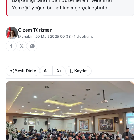
Başkanlığı tarafından düzenlenen “Vefa İftar
Yemeği" yoğun bir katılımla gerçekleştirildi.
Gizem Türkmen
Muhabir
·
20 Mart 2025 00:33
·
1
dk okuma
Sesli Dinle
A−
A+
Kaydet