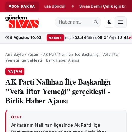
avalimanında kabusa döndü!
Sivas Demir Çelik için kritik süre
SON DAKİKA
◆
🕒
9 Ağustos 10:03
İmsak
03:44
Güneş
05:31
Öğle
12:43
NAMAZ
Ana Sayfa
›
Yaşam
›
AK Parti Nallıhan İlçe Başkanlığı "Vefa İftar
Yemeği" gerçekleşti - Birlik Haber Ajansı
YAŞAM
AK Parti Nallıhan İlçe Başkanlığı
"Vefa İftar Yemeği" gerçekleşti -
Birlik Haber Ajansı
ÖZET
Ankara'nın Nallıhan İlçesinde Ak Parti İlçe