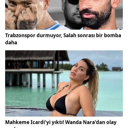
Erdoğan, AK Parti Ankara İl Başkan Yardımcısı Erhan
Sarıgöl ve Çevre Şehircilik ve İklim Değişikliği Bakan
Yardımcısı Burak Demiralp birer konuşma yaparak
vatandaşların Ramazan ayını tebrik ettiler.