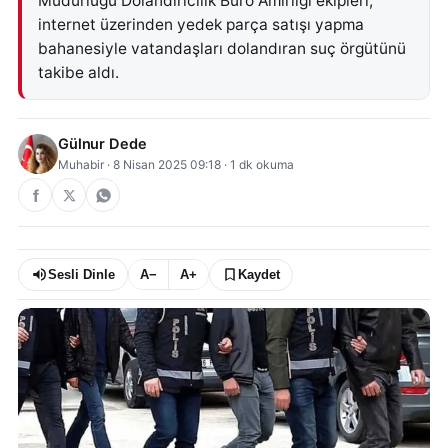
Müdürlüğü Dolandırıcılık Büro Amirliği ekipleri,
internet üzerinden yedek parça satışı yapma
bahanesiyle vatandaşları dolandıran suç örgütünü
takibe aldı.
Gülnur Dede
Muhabir
·
8 Nisan 2025 09:18
·
1
dk okuma
Sesli Dinle
A−
A+
Kaydet