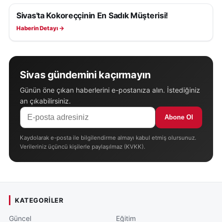
Sivas'ta Kokoreççinin En Sadık Müşterisi!
YAŞAM
Haberin Detayı →
Sivas gündemini kaçırmayın
Günün öne çıkan haberlerini e-postanıza alın. İstediğiniz
an çıkabilirsiniz.
Abone Ol
Kaydolarak e-posta ile bilgilendirme almayı kabul etmiş olursunuz.
Verileriniz üçüncü kişilerle paylaşılmaz (KVKK).
KATEGORILER
Güncel
Eğitim