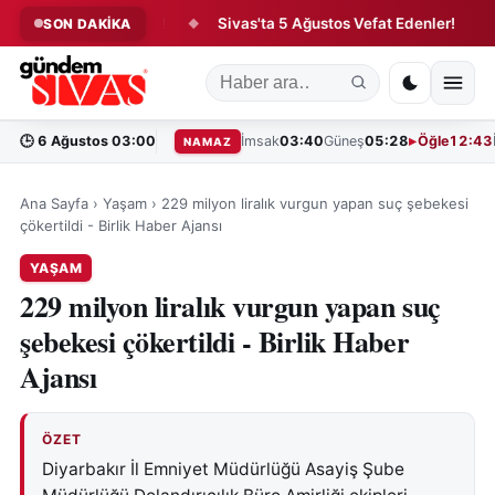
sfer Hareketliliği!
Sivas'ta 5 Ağustos Vefat Edenler!
Tar
SON DAKİKA
◆
◆
🕒
6 Ağustos 03:00
İmsak
03:40
Güneş
05:28
Öğle
12:43
NAMAZ
Ana Sayfa
›
Yaşam
›
229 milyon liralık vurgun yapan suç şebekesi
çökertildi - Birlik Haber Ajansı
YAŞAM
229 milyon liralık vurgun yapan suç
şebekesi çökertildi - Birlik Haber
Ajansı
ÖZET
Diyarbakır İl Emniyet Müdürlüğü Asayiş Şube