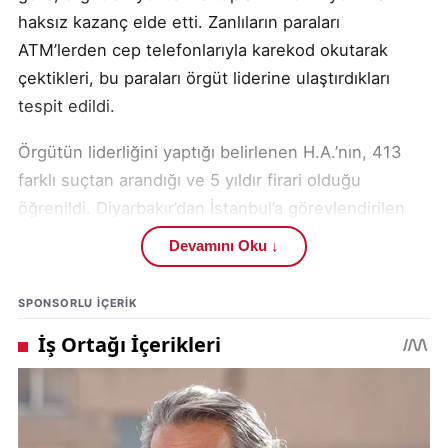
haksız kazanç elde etti. Zanlıların paraları
ATM’lerden cep telefonlarıyla karekod okutarak
çektikleri, bu paraları örgüt liderine ulaştırdıkları
tespit edildi.
Örgütün liderliğini yaptığı belirlenen H.A.’nın, 413
farklı suçtan arandığı ve 5 yıldır firari olduğu
öğrenildi. Diyarbakır’dan İstanbul’a görevlendirilen
özel ekip, bir haftalık çalışma sonucunda H.A.’yı
Devamını Oku ↓
yakaladı.
SPONSORLU IÇERIK
Diyarbakır merkezli 6 ilde eş zamanlı olarak
gerçekleştirilen “Karekod” operasyonunda 17
şüpheli daha gözaltına alındı. Emniyetteki
işlemlerinin ardından adliyeye sevk edilen H.A. ve 17
zanlı, çıkarıldıkları nöbetçi sulh ceza hâkimliğince