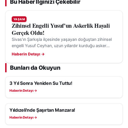
Bu Haber İlginizi Çekebilir
YAŞAM
Zihinsel Engelli Yusuf'un Askerlik Hayali
Gerçek Oldu!
Sivas'ın Şarkışla ilçesinde yaşayan doğuştan zihinsel
engelli Yusuf Ceyhan, uzun yıllardır kurduğu asker
olma hayaline anlamlı bir etkinlikle kavuştu.
Haberin Detayı →
Bunları da Okuyun
3 Yıl Sonra Yeniden Su Tuttu!
YAŞAM
Haberin Detayı →
Yıldızeli'nde Şaşırtan Manzara!
YAŞAM
Haberin Detayı →