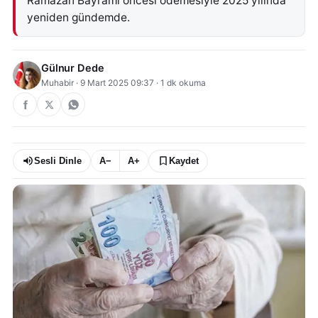
Ramazan Bayramı öncesi ödemesiyle 2025 yılında
yeniden gündemde.
Gülnur Dede
Muhabir
·
9 Mart 2025 09:37
·
1
dk okuma
Sesli Dinle
A−
A+
Kaydet