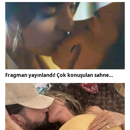
belirtiyor. Gündemdeki bu tartışma, emekliler
arasında büyük merak uyandırırken, resmi
açıklamaların ardından belirlenen tutarın hesaplara
yansımasının tüm hak sahipleri tarafından yakından
takip edileceği bildiriliyor.
2025 emekli ikramiyesiyle ilgili tüm gelişmeler
TBMM, SGK ve ilgili bakanlık kaynaklarından
gelecek resmi duyurularla netlik kazanacak.
Emekliler, açıklanacak rakamı sabırsızlıkla beklerken,
konuyla ilgili detayların ilerleyen günlerde
netleşeceği öngörülüyor.