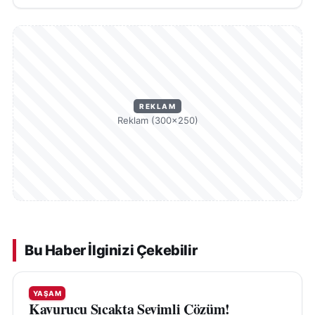
REKLAM
Reklam (300×250)
Bu Haber İlginizi Çekebilir
YAŞAM
Kavurucu Sıcakta Sevimli Çözüm!