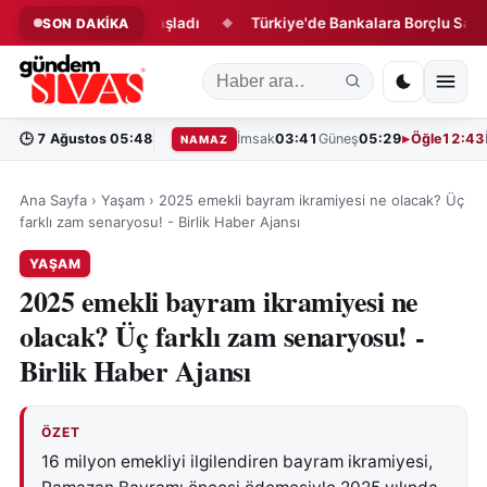
ede Geri Sayım Başladı
Türkiye'de Bankalara Borçlu Sayısı Açı
SON DAKİKA
◆
🕒
7 Ağustos 05:48
İmsak
03:41
Güneş
05:29
Öğle
12:43
NAMAZ
Ana Sayfa
›
Yaşam
›
2025 emekli bayram ikramiyesi ne olacak? Üç
farklı zam senaryosu! - Birlik Haber Ajansı
YAŞAM
2025 emekli bayram ikramiyesi ne
olacak? Üç farklı zam senaryosu! -
Birlik Haber Ajansı
ÖZET
16 milyon emekliyi ilgilendiren bayram ikramiyesi,