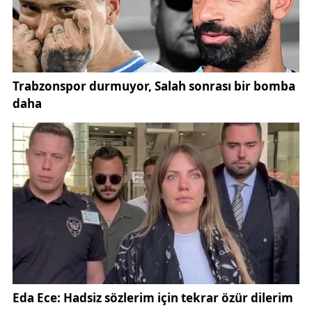
gazetede yayımlanmasının ardından yürürlüğe
gireceği ifade ediliyor.
Ödeme tarihi açısından ise, 2025 Ramazan
Bayramı’nın 30 Mart’ta kutlanması öngörülüyor. Bu
doğrultuda, bayram öncesi ödemelerin 24-28 Mart
tarihleri arasında emeklilerin hesaplarına aktarılması
bekleniyor. SGK kapsamında yer alan SSK, Bağkur
ve Emekli Sandığı’na tabi hak sahipleri ile dul, yetim
ve ölüm aylığı alanlar; gaziler, şampiyon sporcular ve
diğer ilgili kesimler bu ödemeden yararlanacak.
"Masada üç formül var. Yapılacak zam oranı, ülke
ekonomisindeki gelişmeler, enflasyon ve bütçe
görüşmeleriyle şekillenecek," diyen uzmanlar,
emeklilerin bayram ikramiyesi miktarının nihai
rakamının kısa süre içerisinde netleşeceğini