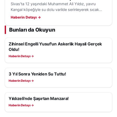
Sivas'ta 12 yaşındaki Muhammet Ali Yıldız, yavru
Kangal köpeğiyle su dolu varilde serinleyerek sıcak
havanın etkisini hafifletiyor.
Haberin Detayı →
Bunları da Okuyun
Zihinsel Engelli Yusuf'un Askerlik Hayali Gerçek
YAŞAM
Oldu!
Haberin Detayı →
3 Yıl Sonra Yeniden Su Tuttu!
YAŞAM
Haberin Detayı →
Yıldızeli'nde Şaşırtan Manzara!
YAŞAM
Haberin Detayı →