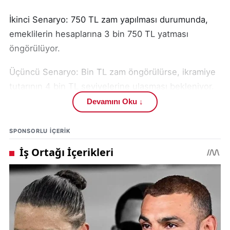
İkinci Senaryo: 750 TL zam yapılması durumunda,
emeklilerin hesaplarına 3 bin 750 TL yatması
öngörülüyor.
Üçüncü Senaryo: Bin TL zam öngörülürse, ikramiye
tutarının 4 bin TL seviyelerine ulaşması bekleniyor.
Devamını Oku ↓
Bununla birlikte, bazı sektör uzmanları mevcut
ekonomik veriler, enflasyon oranları ve bütçe
SPONSORLU IÇERIK
görüşmeleri ışığında en uygun rakamın 4 binTL veya
hatta 4 bin 500 TL olabileceğini değerlendiriyor.
Çalışma ve Sosyal Güvenlik Bakanı Vedat Işıkhan’ın
açıklamalarının ardından, ilgili tasarının pazartesi
günü TBMM’ye sunulacağı bildiriliyor. Tasarının
Cumhurbaşkanı Erdoğan tarafından imzalanıp resmi