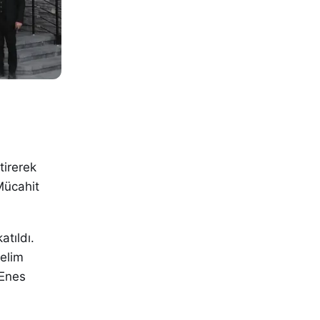
tirerek
Mücahit
tıldı.
elim
 Enes