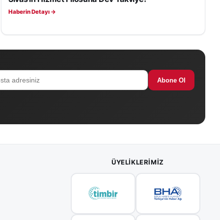
Haberin Detayı →
Abone Ol
ÜYELIKLERIMIZ