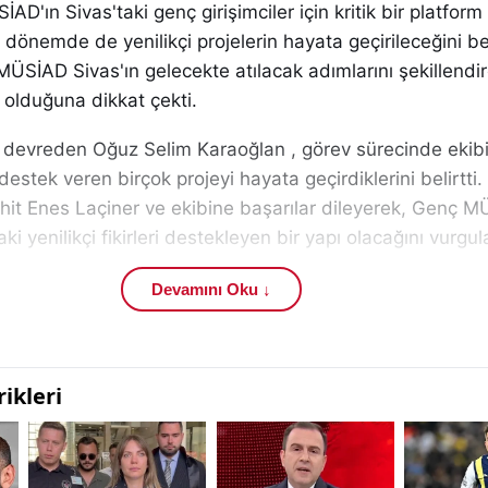
D'ın Sivas'taki genç girişimciler için kritik bir platfor
 dönemde de yenilikçi projelerin hayata geçirileceğini bel
MÜSİAD Sivas'ın gelecekte atılacak adımlarını şekillendire
 olduğuna dikkat çekti.
 devreden Oğuz Selim Karaoğlan , görev sürecinde ekibiy
destek veren birçok projeyi hayata geçirdiklerini belirtti
it Enes Laçiner ve ekibine başarılar dileyerek, Genç M
i yenilikçi fikirleri destekleyen bir yapı olacağını vurgul
ın yeni başkanı Mücahit Enes Laçiner , ekibiyle birlikt
Devamını Oku ↓
mini destekleyen projelere odaklanacaklarını ifade etti. L
ovasyona dayalı projelerin hayata geçirilmesi için büyük b
caklarını dile getirdi.
nem başkanı Oğuz Selim Karaoğlan ve ekibine verdikleri
teşekkür etti.