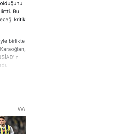
m olduğunu
irtti. Bu
ceği kritik
le birlikte
. Karaoğlan,
ÜSİAD'ın
adı.
e genç iş
açiner,
ir