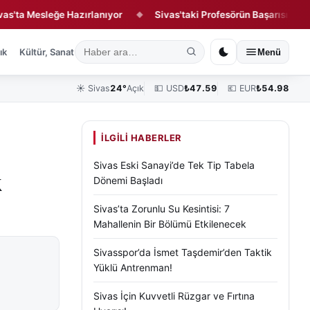
esleğe Hazırlanıyor
Sivas'taki Profesörün Başarısı Dünya Tıp L
◆
ık
Kültür, Sanat ve Tarih
Yaşam
Sivas Vefat Edenler
Köşe Yazılar
Menü
☀️
Sivas
24°
Açık
💵 USD
₺
47.59
💶 EUR
₺
54.98
İLGILI HABERLER
Sivas Eski Sanayi’de Tek Tip Tabela
k
Dönemi Başladı
Sivas’ta Zorunlu Su Kesintisi: 7
Mahallenin Bir Bölümü Etkilenecek
Sivasspor’da İsmet Taşdemir’den Taktik
Yüklü Antrenman!
Sivas İçin Kuvvetli Rüzgar ve Fırtına