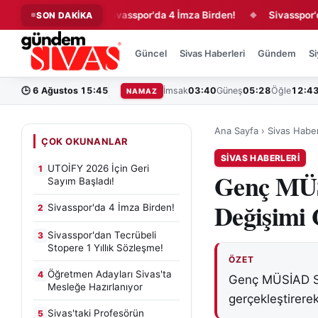
Başladı!
Sivasspor'da 4 İmza Birden!
Sivasspor'dan Tecr
SON DAKİKA
◆
◆
Güncel
Sivas Haberleri
Gündem
Si
🕒
6 Ağustos 15:45
İmsak
03:40
Güneş
05:28
Öğle
12:4
NAMAZ
Ana Sayfa
›
Sivas Haber
ÇOK OKUNANLAR
SIVAS HABERLERI
UTOİFY 2026 İçin Geri
1
Genç MÜS
Sayım Başladı!
Değişimi 
Sivasspor'da 4 İmza Birden!
2
Sivasspor'dan Tecrübeli
3
Stopere 1 Yıllık Sözleşme!
ÖZET
Öğretmen Adayları Sivas'ta
4
Genç MÜSİAD Siv
Mesleğe Hazırlanıyor
gerçekleştirerek
Sivas'taki Profesörün
5