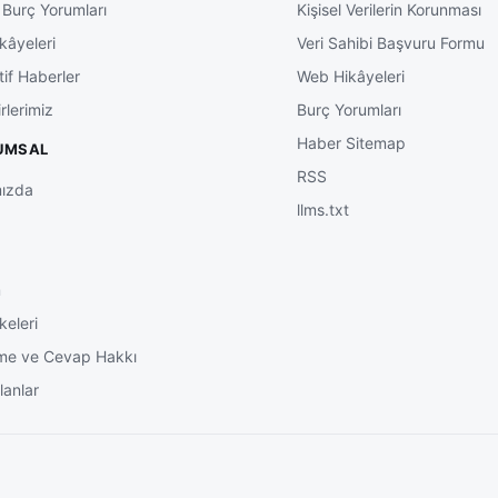
 Burç Yorumları
Kişisel Verilerin Korunması
kâyeleri
Veri Sahibi Başvuru Formu
tif Haberler
Web Hikâyeleri
rlerimiz
Burç Yorumları
Haber Sitemap
UMSAL
RSS
ızda
llms.txt
m
keleri
me ve Cevap Hakkı
lanlar