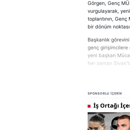
Görgen, Genç MÜSİA
vurgulayarak, yeni
toplantının, Genç 
bir dönüm noktası
Başkanlık görevini
genç girişimcilere 
yeni başkan Mücah
her zaman Sivas'tak
Genç MÜSİAD Sivas'
insanlarının gelişi
girişimciliğe ve in
SPONSORLU IÇERIK
motivasyonla çalışa
Ayrıca, önceki dö
emeklerden dolayı 