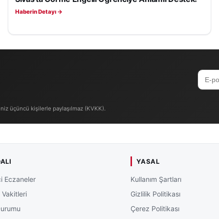
Haberin Detayı →
iniz üçüncü kişilerle paylaşılmaz (KVKK).
ALI
YASAL
i Eczaneler
Kullanım Şartları
Vakitleri
Gizlilik Politikası
Durumu
Çerez Politikası