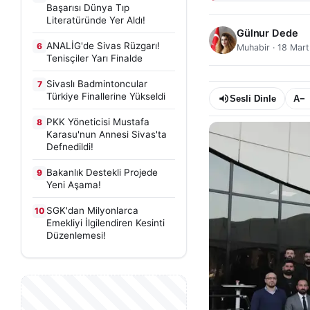
Başarısı Dünya Tıp
Literatüründe Yer Aldı!
Gülnur Dede
ANALİG'de Sivas Rüzgarı!
6
Muhabir
·
18 Mart
Tenisçiler Yarı Finalde
Sivaslı Badmintoncular
7
Türkiye Finallerine Yükseldi
Sesli Dinle
A−
PKK Yöneticisi Mustafa
8
Karasu'nun Annesi Sivas'ta
Defnedildi!
Bakanlık Destekli Projede
9
Yeni Aşama!
SGK'dan Milyonlarca
10
Emekliyi İlgilendiren Kesinti
Düzenlemesi!