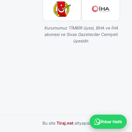
Kurumumuz TİMBİR üyesi, BHA ve İHA
abonesi ve Sivas Gazeteciler Cemiyeti
üyesidir.
İhbar Hattı
Bu site
Tiraj.net
altyapısı ile hazırlanmıştır.