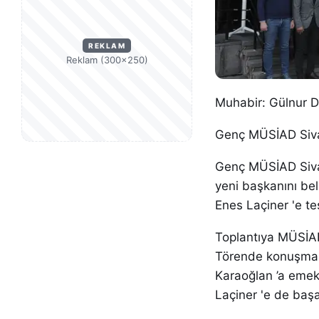
REKLAM
Reklam (300×250)
Muhabir: Gülnur 
Genç MÜSİAD Siva
Genç MÜSİAD Sivas
yeni başkanını be
Enes Laçiner 'e tes
Toplantıya MÜSİAD
Törende konuşma 
Karaoğlan ’a emek
Laçiner 'e de başa