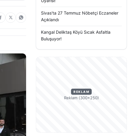
Uyarısı!
Sivas'ta 27 Temmuz Nöbetçi Eczaneler
Açıklandı
Kangal Deliktaş Köyü Sıcak Asfaltla
Buluşuyor!
REKLAM
Reklam (300×250)