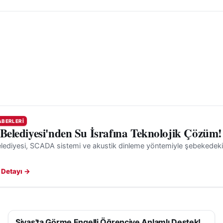
ABERLERI
 Belediyesi'nden Su İsrafına Teknolojik Çözüm!
lediyesi, SCADA sistemi ve akustik dinleme yöntemiyle şebekedeki gi
 Detayı →
Sivas'ta Görme Engelli Öğrenciye Anlamlı Destek!
SIVAS HABERLERI