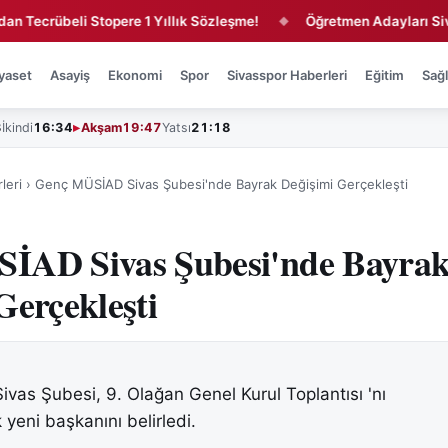
übeli Stopere 1 Yıllık Sözleşme!
Öğretmen Adayları Sivas'ta M
◆
yaset
Asayiş
Ekonomi
Spor
Sivasspor Haberleri
Eğitim
Sağl
3
İkindi
16:34
Akşam
19:47
Yatsı
21:18
leri
›
Genç MÜSİAD Sivas Şubesi'nde Bayrak Değişimi Gerçekleşti
İAD Sivas Şubesi'nde Bayra
Gerçekleşti
as Şubesi, 9. Olağan Genel Kurul Toplantısı 'nı
 yeni başkanını belirledi.