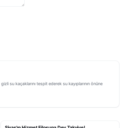
zli su kaçaklarını tespit ederek su kayıplarının önüne
Sivas'ın Hizmet Filosuna Dev Takviye!
SIVAS HABERLERI