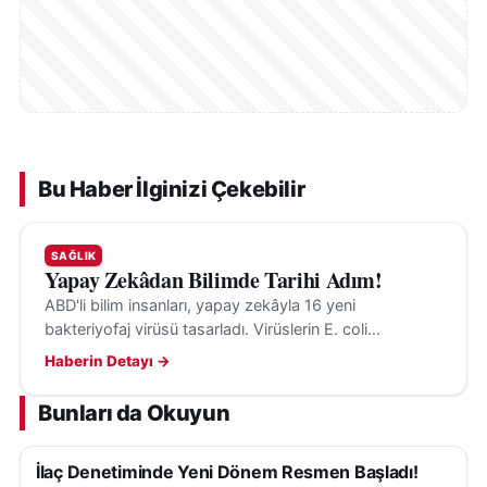
Bu Haber İlginizi Çekebilir
SAĞLIK
Yapay Zekâdan Bilimde Tarihi Adım!
ABD'li bilim insanları, yapay zekâyla 16 yeni
bakteriyofaj virüsü tasarladı. Virüslerin E. coli
bakterilerini hedef aldığı ve insanlara tehdit
Haberin Detayı →
oluşturmadığı belirtildi.
Bunları da Okuyun
İlaç Denetiminde Yeni Dönem Resmen Başladı!
SAĞLIK