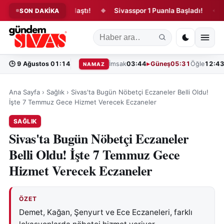
nun teklifi yasalaştı!
Sivasspor 1 Puanla Başladı!
“Bin y
SON DAKİKA
◆
◆
🕒
9 Ağustos 01:14
İmsak
03:44
Güneş
05:31
Öğle
12:4
NAMAZ
Ana Sayfa
›
Sağlık
›
Sivas'ta Bugün Nöbetçi Eczaneler Belli Oldu!
İşte 7 Temmuz Gece Hizmet Verecek Eczaneler
SAĞLIK
Sivas'ta Bugün Nöbetçi Eczaneler
Belli Oldu! İşte 7 Temmuz Gece
Hizmet Verecek Eczaneler
ÖZET
Demet, Kağan, Şenyurt ve Ece Eczaneleri, farklı