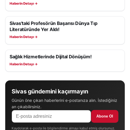
Haberin Detayı →
Sivas'taki Profesörün Başarısı Dünya Tıp
SAĞLIK
Literatüründe Yer Aldı!
Haberin Detayı →
Sağlık Hizmetlerinde Dijital Dönüşüm!
SAĞLIK
Haberin Detayı →
Sivas gündemini kaçırmayın
Günün öne çıkan haberlerini e-postanıza alın. İstediğiniz
an çıkabilirsiniz.
Abone Ol
Kaydolarak e-posta ile bilgilendirme almayı kabul etmiş olursunuz.