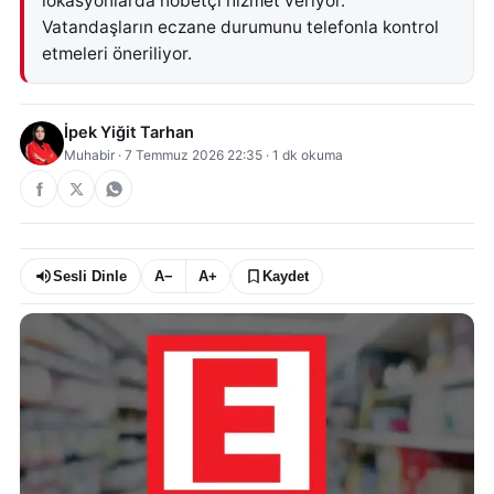
lokasyonlarda nöbetçi hizmet veriyor.
Vatandaşların eczane durumunu telefonla kontrol
etmeleri öneriliyor.
İpek Yiğit Tarhan
Muhabir
·
7 Temmuz 2026 22:35
·
1
dk okuma
Sesli Dinle
A−
A+
Kaydet