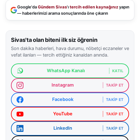
Google'da
Gündem Sivas
'ı
tercih edilen kaynağınız
yapın
— haberlerimizi arama sonuçlarında öne çıkarın
Sivas'ta olan biteni ilk siz öğrenin
Son dakika haberleri, hava durumu, nöbetçi eczaneler ve
vefat ilanları — tercih ettiğiniz kanaldan anında.
WhatsApp Kanalı
KATIL
Instagram
TAKIP ET
Facebook
TAKIP ET
YouTube
TAKIP ET
LinkedIn
TAKIP ET