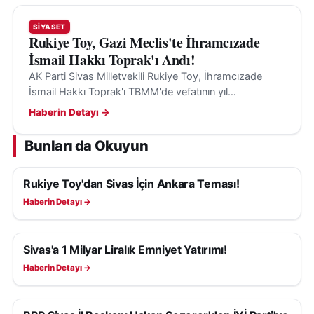
SIYASET
Rukiye Toy, Gazi Meclis'te İhramcızade
İsmail Hakkı Toprak'ı Andı!
AK Parti Sivas Milletvekili Rukiye Toy, İhramcızade
İsmail Hakkı Toprak'ı TBMM'de vefatının yıl
dönümünde andı ve Sivas'a olan katkılarını vurguladı.
Haberin Detayı →
Bunları da Okuyun
Rukiye Toy'dan Sivas İçin Ankara Teması!
SIYASET
Haberin Detayı →
Sivas'a 1 Milyar Liralık Emniyet Yatırımı!
SIYASET
Haberin Detayı →
SIYASET