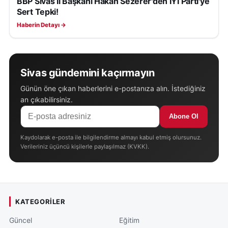
BBP Sivas İl Başkanı Hakan Sezerer'den İYİ Parti'ye
Sert Tepki!
Haberin Detayı →
Sivas gündemini kaçırmayın
Günün öne çıkan haberlerini e-postanıza alın. İstediğiniz
an çıkabilirsiniz.
Abone Ol
Kaydolarak e-posta ile bilgilendirme almayı kabul etmiş olursunuz.
Verileriniz üçüncü kişilerle paylaşılmaz (KVKK).
KATEGORILER
Güncel
Eğitim