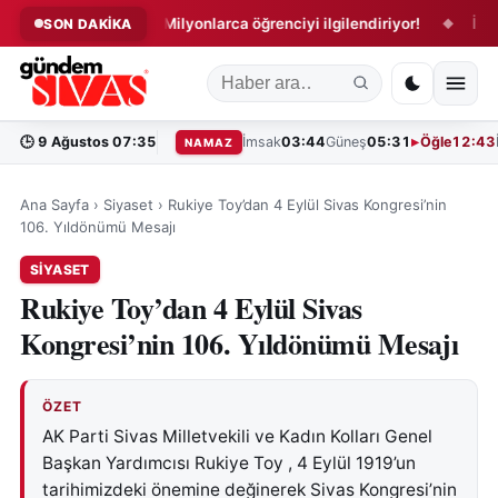
sessizliği!
Milyonlarca öğrenciyi ilgilendiriyor!
İBAN kull
SON DAKİKA
◆
◆
🕒
9 Ağustos 07:35
İmsak
03:44
Güneş
05:31
Öğle
12:43
NAMAZ
Ana Sayfa
›
Siyaset
›
Rukiye Toy’dan 4 Eylül Sivas Kongresi’nin
106. Yıldönümü Mesajı
SIYASET
Rukiye Toy’dan 4 Eylül Sivas
Kongresi’nin 106. Yıldönümü Mesajı
ÖZET
AK Parti Sivas Milletvekili ve Kadın Kolları Genel
Başkan Yardımcısı Rukiye Toy , 4 Eylül 1919’un
tarihimizdeki önemine değinerek Sivas Kongresi’nin