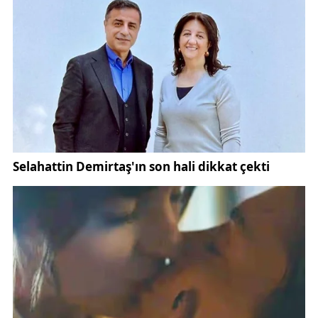
Önümüzdeki günlerde hem parti örgütü hem de
siyasi kulisler, CHP’de olası kayyum senaryolarına
karşı nasıl bir yol haritası çizileceğine odaklanacak.
Kaynak:
SonDakika