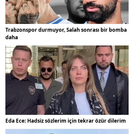
“Kalamazlar orada” ifadesiyle örgütün bu tür bir
gelişmeye izin vermeyeceğini belirten Özel, CHP’nin
demokratik yapısının kayyum uygulamalarına karşı
güçlü bir direnç göstereceğini dile getirdi.
CHP lideri ayrıca, son dönemde sıkça gündeme
gelen “yeni parti” söylentilerini de değerlendirdi.
Parti içinde farklı seslerin çıkmasının doğal olduğunu
belirten Özel, ancak örgütün birlik ve beraberlikten
yana olduğunu vurguladı.
CHP Genel Başkanı Özgür Özel’in açıklamaları, Türk
siyasetinde önemli bir tartışmayı yeniden gündeme
taşıdı. Özel’in “Kılıçdaroğlu’nu tanımayacağız”
sözleri, hem partililer hem de kamuoyu tarafından
dikkatle takip ediliyor.