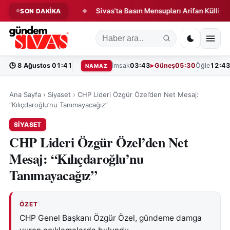
e Yangın Paniği!
Sivas'ta Basın Mensupları Arifan Külliyesi'nde 
SON DAKİKA
◆
🕒
8 Ağustos 01:41
İmsak
03:43
Güneş
05:30
Öğle
12:4
NAMAZ
Ana Sayfa
›
Siyaset
›
CHP Lideri Özgür Özel’den Net Mesaj:
“Kılıçdaroğlu’nu Tanımayacağız”
SIYASET
CHP Lideri Özgür Özel’den Net
Mesaj: “Kılıçdaroğlu’nu
Tanımayacağız”
ÖZET
CHP Genel Başkanı Özgür Özel, gündeme damga