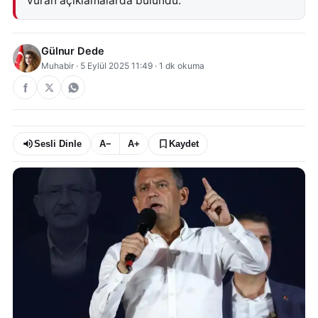
vuran açıklamalarda bulundu.
Gülnur Dede
Muhabir
·
5 Eylül 2025 11:49
·
1
dk okuma
Sesli Dinle
A−
A+
Kaydet