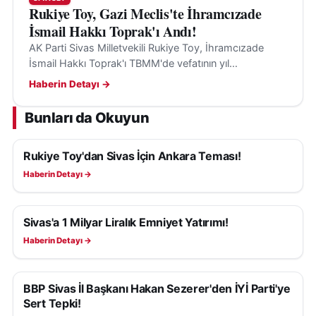
Rukiye Toy, Gazi Meclis'te İhramcızade
İsmail Hakkı Toprak'ı Andı!
AK Parti Sivas Milletvekili Rukiye Toy, İhramcızade
İsmail Hakkı Toprak'ı TBMM'de vefatının yıl
dönümünde andı ve Sivas'a olan katkılarını vurguladı.
Haberin Detayı →
Bunları da Okuyun
Rukiye Toy'dan Sivas İçin Ankara Teması!
SIYASET
Haberin Detayı →
Sivas'a 1 Milyar Liralık Emniyet Yatırımı!
SIYASET
Haberin Detayı →
BBP Sivas İl Başkanı Hakan Sezerer'den İYİ Parti'ye
SIYASET
Sert Tepki!