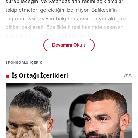
sürebileceğini ve vatandaşların resmi açıklamaları
takip etmeleri gerektiğini belirtiyor. Balıkesir’in
deprem riski taşıyan bölgeler arasında yer aldığına
dikkat çekilerek, özellikle kırsal kesimde yaşayan
vatandaşların tedbirli olmaları isteniyor.
Devamını Oku ↓
Gece yaşanan 4,9 büyüklüğündeki sarsıntı sonrası
Sındırgı’da birçok vatandaş, evlerine girmeyerek
SPONSORLU IÇERIK
geceyi sokakta geçirdi. Sabah saatlerinde meydana
gelen yeni deprem ise tedirginliği artırdı.
Kaynak:
SonDakika