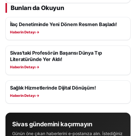
Bunları da Okuyun
İlaç Denetiminde Yeni Dönem Resmen Başladı!
SAĞLIK
Haberin Detayı →
Sivas'taki Profesörün Başarısı Dünya Tıp
SAĞLIK
Literatüründe Yer Aldı!
Haberin Detayı →
Sağlık Hizmetlerinde Dijital Dönüşüm!
SAĞLIK
Haberin Detayı →
Sivas gündemini kaçırmayın
Günün öne çıkan haberlerini e-postanıza alın. İstediğiniz