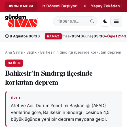
lar İçin Yeni İnfaz Dönemi Başlıyor!
Yapay Zekâdan Bilimde T
SON DAKİKA
◆
🕒
8 Ağustos 06:33
İmsak
03:43
Güneş
05:30
Öğle
12:43
NAMAZ
Ana Sayfa
›
Sağlık
›
Balıkesir'in Sındırgı ilçesinde korkutan deprem
SAĞLIK
Balıkesir'in Sındırgı ilçesinde
korkutan deprem
ÖZET
Afet ve Acil Durum Yönetimi Başkanlığı (AFAD)
verilerine göre, Balıkesir’in Sındırgı ilçesinde 4,5
büyüklüğünde yeni bir deprem meydana geldi.