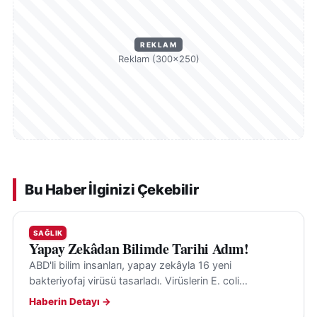
REKLAM
Reklam (300×250)
Bu Haber İlginizi Çekebilir
SAĞLIK
Yapay Zekâdan Bilimde Tarihi Adım!
ABD'li bilim insanları, yapay zekâyla 16 yeni
bakteriyofaj virüsü tasarladı. Virüslerin E. coli
bakterilerini hedef aldığı ve insanlara tehdit
Haberin Detayı →
oluşturmadığı belirtildi.