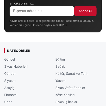
an çıkabilirsiniz.
Abone Ol
Kaydolarak e-posta ile bilgilendirme almayı kabul etmiş olursunuz.
Verileriniz üçüncü kişilerle paylaşılmaz (KVKK).
KATEGORILER
Güncel
Eğitim
Sivas Haberleri
Sağlık
Gündem
Kültür, Sanat ve Tarih
Siyaset
Yaşam
Asayiş
Sivas Vefat Edenler
Ekonomi
Köşe Yazıları
Spor
Sivas İş İlanları