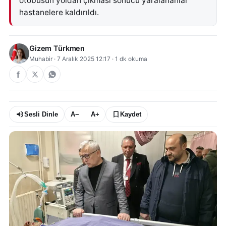
otobüsün yoldan çıkması sonucu yaralananlar
hastanelere kaldırıldı.
Gizem Türkmen
Muhabir
·
7 Aralık 2025 12:17
·
1
dk okuma
Sesli Dinle
A−
A+
Kaydet