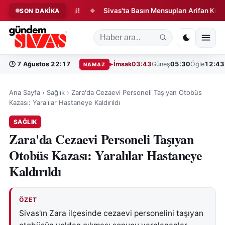
inde Yangın Paniği!
Sivas'ta Basın Mensupları Arifan Külliyesi'n
SON DAKİKA
◆
🕒
7 Ağustos 22:17
İmsak
03:43
Güneş
05:30
Öğle
12:43
NAMAZ
Ana Sayfa
›
Sağlık
›
Zara'da Cezaevi Personeli Taşıyan Otobüs
Kazası: Yaralılar Hastaneye Kaldırıldı
SAĞLIK
Zara'da Cezaevi Personeli Taşıyan
Otobüs Kazası: Yaralılar Hastaneye
Kaldırıldı
ÖZET
Sivas'ın Zara ilçesinde cezaevi personelini taşıyan