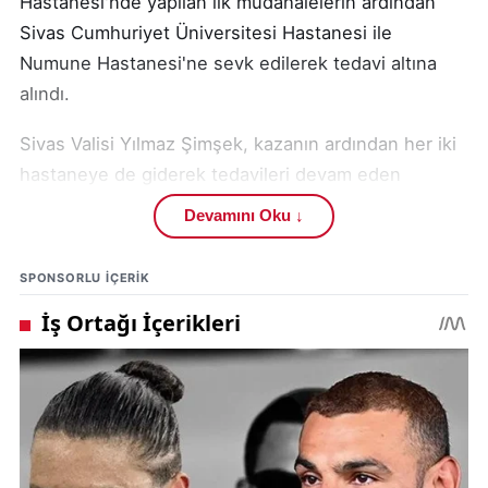
Hastanesi'nde yapılan ilk müdahalelerin ardından
Sivas Cumhuriyet Üniversitesi Hastanesi ile
Numune Hastanesi'ne sevk edilerek tedavi altına
alındı.
Sivas Valisi Yılmaz Şimşek, kazanın ardından her iki
hastaneye de giderek tedavileri devam eden
yaralıları ziyaret etti. Yapılan tetkikler ve sağlık
Devamını Oku ↓
durumları hakkında doktorlardan bilgi alan Vali
Şimşek, yaralılarla yakından ilgilenerek geçmiş olsun
SPONSORLU IÇERIK
dileklerini iletti.
Tetkik ve muayenelerin titizlikle sürdürüldüğünü
ifade eden Vali Şimşek, sürecin yakından takip
edildiğini belirtti.