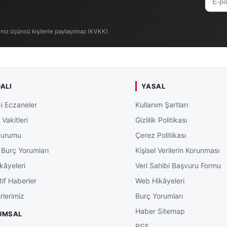
iniz üçüncü kişilerle paylaşılmaz (KVKK).
ALI
YASAL
i Eczaneler
Kullanım Şartları
Vakitleri
Gizlilik Politikası
Durumu
Çerez Politikası
 Burç Yorumları
Kişisel Verilerin Korunması
kâyeleri
Veri Sahibi Başvuru Formu
tif Haberler
Web Hikâyeleri
rlerimiz
Burç Yorumları
Haber Sitemap
UMSAL
RSS