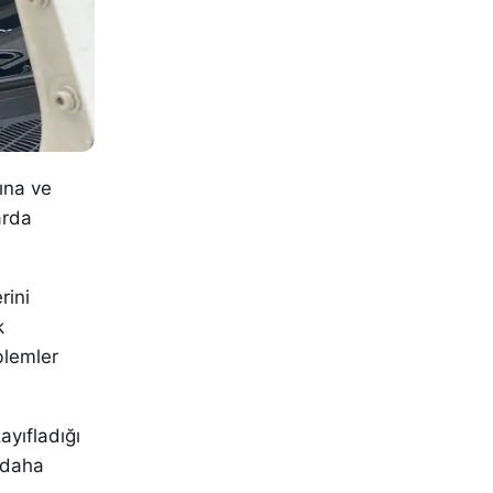
sına ve
arda
rini
k
blemler
ayıfladığı
 daha