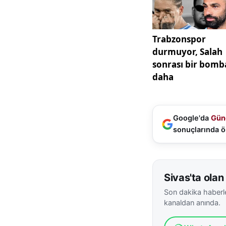
"Akü tasarrufu içi
otomobillerin de y
çalışması gerekiyo
Aküsü biten araçl
yaptırmaları gerek.
Şarjlarına, marşla
akü çekiyor. Sert 
Araçları vurdurunc
Google'da
Gün
gibi çok büyük olu
sonuçlarında ö
vatandaşların zara
tutmaları şarj din
da akünün sökülüp 
Sivas'ta olan 
zaman artıya artı
patlar"
Son dakika haberle
kanaldan anında.
dedi.