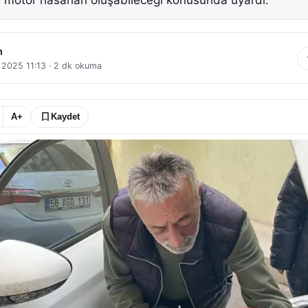
i motor hasarları oluşabileceği konusunda uyardı.
n
k 2025 11:13
·
2
dk okuma
A+
Kaydet