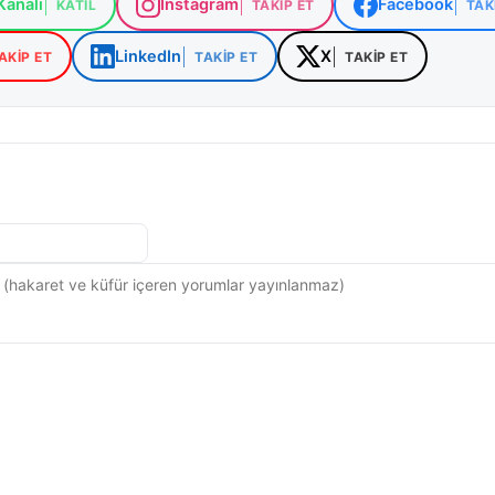
analı
Instagram
Facebook
KATIL
TAKIP ET
TAK
LinkedIn
X
AKIP ET
TAKIP ET
TAKIP ET