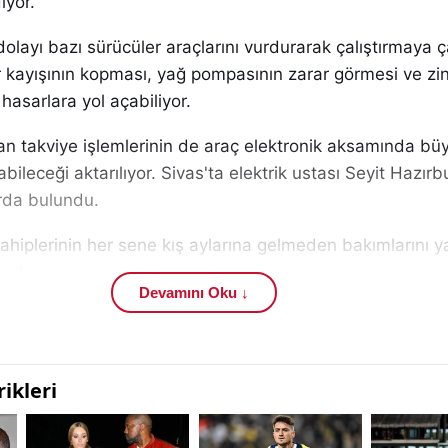
iyor.
layı bazı sürücüler araçlarını vurdurarak çalıştırmaya ça
 kayışının kopması, yağ pompasının zarar görmesi ve zin
i hasarlara yol açabiliyor.
lan takviye işlemlerinin de araç elektronik aksamında bü
bileceği aktarılıyor. Sivas'ta elektrik ustası Seyit Hazırb
arda bulundu.
ahiplerinin her sene kış aylarına gelmeden bakımlarını y
erek,
Devamını Oku ↓
n teknisyen çağırılması ya da akünün sökülüp sanayiye g
vurdurmanın zararlarını söyleyen Seyit Hazırbulan,