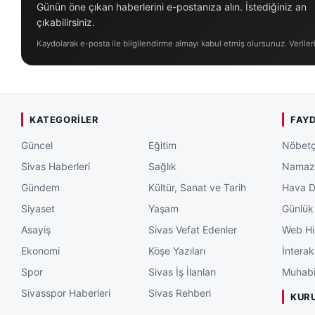
Günün öne çıkan haberlerini e-postanıza alın. İstediğiniz an
çıkabilirsiniz.
Kaydolarak e-posta ile bilgilendirme almayı kabul etmiş olursunuz. Veriler
KATEGORILER
FAYD
Güncel
Eğitim
Nöbetç
Sivas Haberleri
Sağlık
Namaz 
Gündem
Kültür, Sanat ve Tarih
Hava 
Siyaset
Yaşam
Günlük
Asayiş
Sivas Vefat Edenler
Web Hi
Ekonomi
Köşe Yazıları
İnterak
Spor
Sivas İş İlanları
Muhabi
Sivasspor Haberleri
Sivas Rehberi
KUR