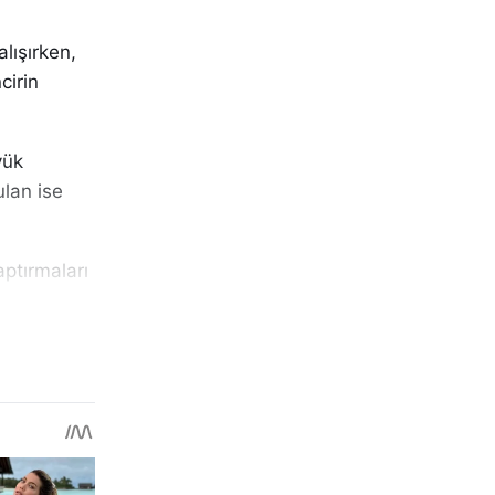
lışırken,
cirin
yük
ulan ise
aptırmaları
ötürülmesi