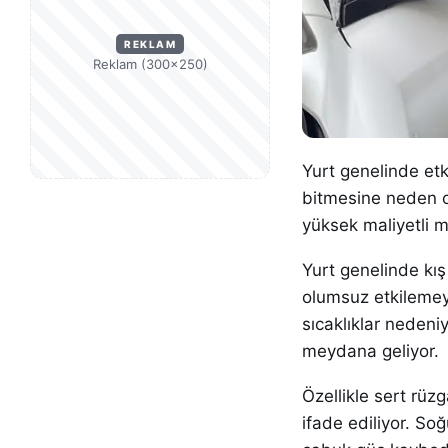
REKLAM
Reklam (300×250)
Yurt genelinde etk
bitmesine neden o
yüksek maliyetli m
Yurt genelinde kış 
olumsuz etkilemey
sıcaklıklar nedeni
meydana geliyor.
Özellikle sert rüzg
ifade ediliyor. S