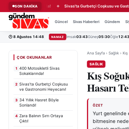
 Sivas Sokaklarında!
Sivas’ta Gurbetçi Coşkusu ve Gastronomi
SON DAKİKA
◆
Güncel
Sivas Haberleri
Gündem
Si
🕒
8 Ağustos 14:48
İmsak
03:43
Güneş
05:30
Öğle
12:4
NAMAZ
Ana Sayfa
›
Sağlık
›
Kış
ÇOK OKUNANLAR
SAĞLIK
400 Motosikletli Sivas
1
Kış Soğuk
Sokaklarında!
Hasarı Te
Sivas’ta Gurbetçi Coşkusu
2
ve Gastronomi Heyecanı!
34 Yıllık Hasret Böyle
3
Sonlandı!
ÖZET
Yurt genelinde e
Zara Balının Sırrı Ortaya
4
bitmesine neden
Çıktı!