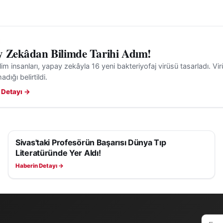
 Zekâdan Bilimde Tarihi Adım!
ilim insanları, yapay zekâyla 16 yeni bakteriyofaj virüsü tasarladı. Virü
dığı belirtildi.
 Detayı →
Sivas'taki Profesörün Başarısı Dünya Tıp
SAĞLIK
Literatüründe Yer Aldı!
Haberin Detayı →