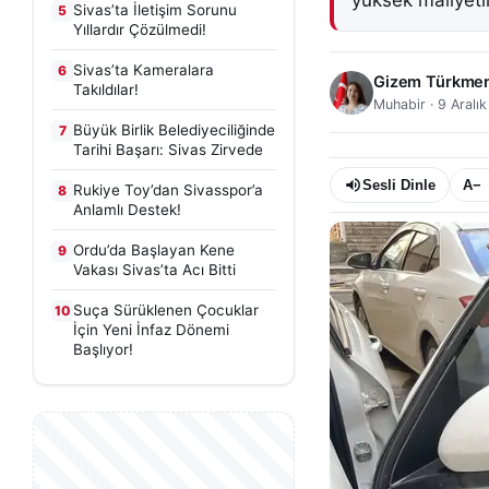
yüksek maliyetl
Sivas’ta İletişim Sorunu
5
Yıllardır Çözülmedi!
Sivas’ta Kameralara
6
Gizem Türkme
Takıldılar!
Muhabir
·
9 Aralı
Büyük Birlik Belediyeciliğinde
7
Tarihi Başarı: Sivas Zirvede
Sesli Dinle
A−
Rukiye Toy’dan Sivasspor’a
8
Anlamlı Destek!
Ordu’da Başlayan Kene
9
Vakası Sivas’ta Acı Bitti
Suça Sürüklenen Çocuklar
10
İçin Yeni İnfaz Dönemi
Başlıyor!