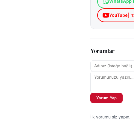
WhatsApp K
YouTube
T
Yorumlar
Yorum Yap
İlk yorumu siz yapın.