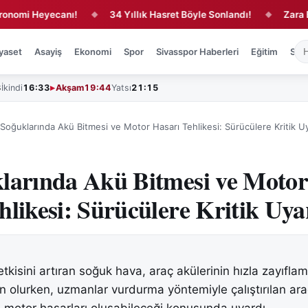
 Heyecanı!
34 Yıllık Hasret Böyle Sonlandı!
Zara Balının 
◆
◆
yaset
Asayiş
Ekonomi
Spor
Sivasspor Haberleri
Eğitim
Sağl
3
İkindi
16:33
Akşam
19:44
Yatsı
21:15
 Soğuklarında Akü Bitmesi ve Motor Hasarı Tehlikesi: Sürücülere Kritik Uy
larında Akü Bitmesi ve Moto
hlikesi: Sürücülere Kritik Uya
tkisini artıran soğuk hava, araç akülerinin hızla zayıfla
 olurken, uzmanlar vurdurma yöntemiyle çalıştırılan ara