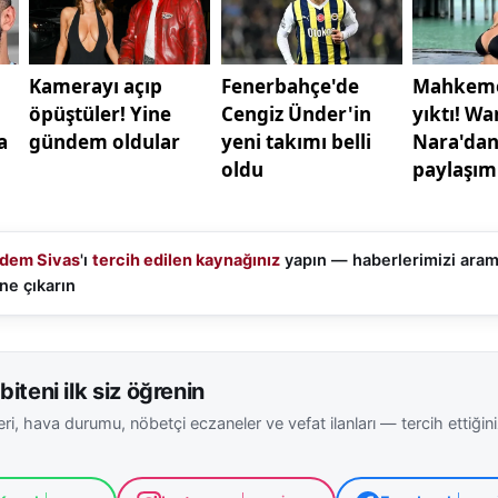
n kışın otomobillerin her gün çalışması gerekiyor. Yatan
erine göre garajda ya da dışardaki araçların haftada bir
r. Normalde dışarda duran araçların her gün çalışması g
ara baktırmaları lazım, her sene kış aylarına girmeden ö
 Arabaların marşlama olayına baktırmaları lazım ki sağlıkl
rını kontrol ettirmeleri gerekir. Tabi kışın soğukta durdu
rüzgar aracın ön tarafından geldiği zaman akü daha çok z
a triger koparması, yağ pompasını bozması hatta zincir 
dem Sivas
'ı
tercih edilen kaynağınız
yapın — haberlerimizi ara
msuzluklar meydana geliyor. Bilinçsiz yapıldığı için bu d
ne çıkarın
rına oluyor. Özellikle araçları takviye ederken kutup başl
amosunu patlatabiliyor. Akü bittiği zaman teknisyen çağır
sanayiye götürülmesi gerekiyor. Kutup başlarını takviye
biteni ilk siz öğrenin
, eksiye eksi olması gerekiyor. Ters tutulduğu zaman şar
ri, hava durumu, nöbetçi eczaneler ve vefat ilanları — tercih ettiğin