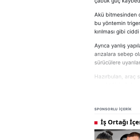
çabuk güç kaybed
Akü bitmesinden do
bu yöntemin triger
kırılması gibi cidd
Ayrıca yanlış yapı
arızalara sebep ola
sürücülere uyarıl
Hazırbulan, araç s
gerektiğini söyley
"Akü bittiği zama
gerekiyor"
SPONSORLU IÇERIK
dedi.
Aküsü biten aracı 