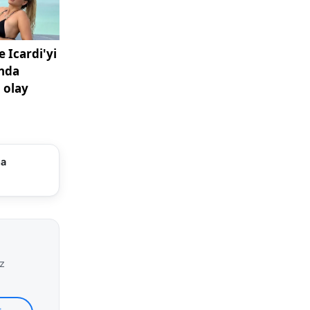
 gün
erekiyor.
nce bakım
ı çalışsın.
ğu zaman
ayıflıyor.
kırması
ma
a
arını ters
ılması ya
 ettiğin
j dinamosu
iz